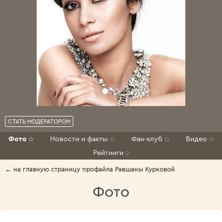
СТАТЬ МОДЕРАТОРОМ
Фото
0
Новости и факты
0
Фан-клуб
0
Видео
0
Рейтинги
9
← на главную страницу профайла Равшаны Курковой
Фото