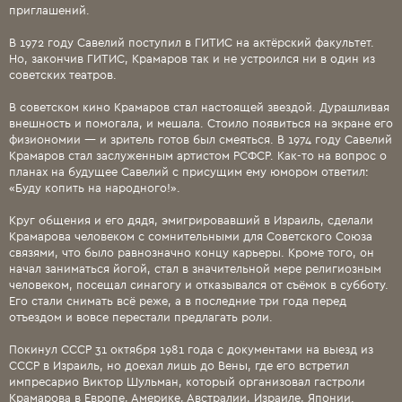
приглашений.
В 1972 году Савелий поступил в ГИТИС на актёрский факультет.
Но, закончив ГИТИС, Крамаров так и не устроился ни в один из
советских театров.
В советском кино Крамаров стал настоящей звездой. Дурашливая
внешность и помогала, и мешала. Стоило появиться на экране его
физиономии — и зритель готов был смеяться. В 1974 году Савелий
Крамаров стал заслуженным артистом РСФСР. Как-то на вопрос о
планах на будущее Савелий с присущим ему юмором ответил:
«Буду копить на народного!».
Круг общения и его дядя, эмигрировавший в Израиль, сделали
Крамарова человеком с сомнительными для Советского Союза
связями, что было равнозначно концу карьеры. Кроме того, он
начал заниматься йогой, стал в значительной мере религиозным
человеком, посещал синагогу и отказывался от съёмок в субботу.
Его стали снимать всё реже, а в последние три года перед
отъездом и вовсе перестали предлагать роли.
Покинул СССР 31 октября 1981 года с документами на выезд из
СССР в Израиль, но доехал лишь до Вены, где его встретил
импресарио Виктор Шульман, который организовал гастроли
Крамарова в Европе, Америке, Австралии, Израиле, Японии.