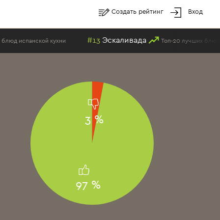
Создать рейтинг
Вход
#13
Эскаливада
нской кухни
Топ-20 лучших блюд испанской
3 %
97 %