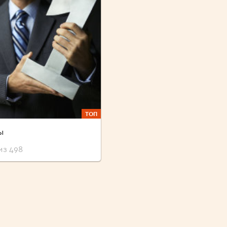
ТОП
ы
из 498