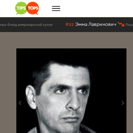
#22
Эмма Лавринович
американской кухни
Лицо современ