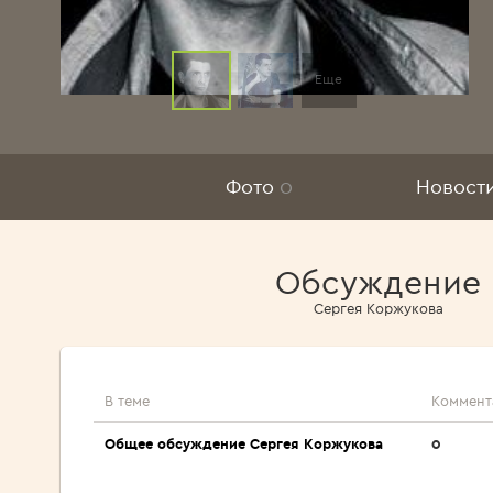
Еще
Фото
0
Новост
Обсуждение
Сергея Коржукова
В теме
Коммент
Общее обсуждение Сергея Коржукова
0