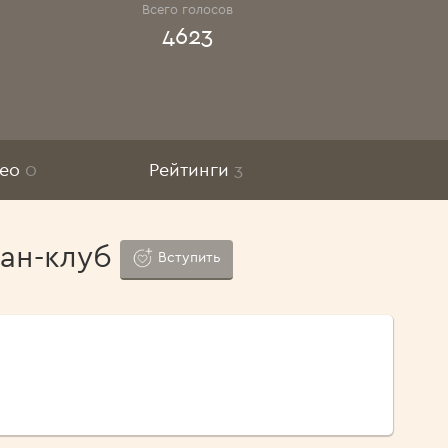
Всего голосов
4623
део
0
Рейтинги
3
ан-клуб
Вступить