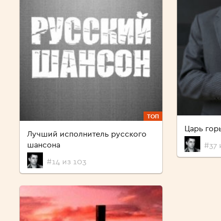
ТОП
Царь гор
Лучший исполнитель русского
шансона
#37 
#14 из 103