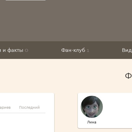
и и факты
0
Фан-клуб
1
Ви
Ф
ариев
Последний
Лина
Панина