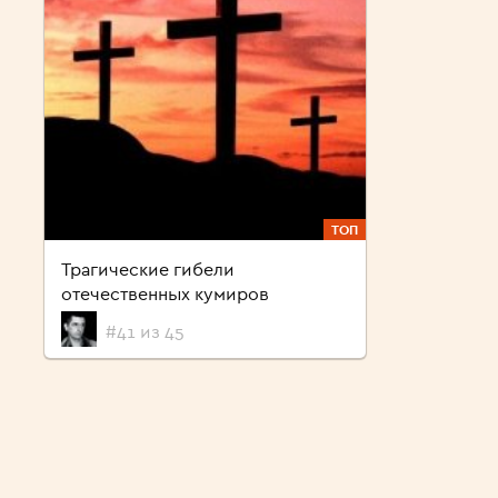
ТОП
Трагические гибели
отечественных кумиров
#41 из 45