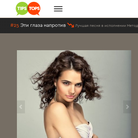
#25
Эти глаза напротив
Лучшая песня в исполнении Методие Б