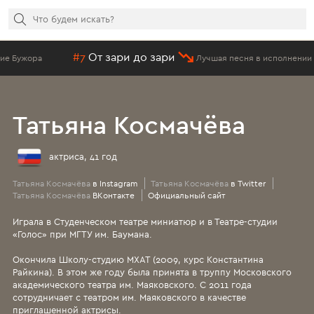
#7
От зари до зари
ужора
Лучшая песня в исполнении Мето
Татьяна Космачёва
актриса, 41 год
Татьяна Космачёва
в Instagram
Татьяна Космачёва
в Twitter
Татьяна Космачёва
ВКонтакте
Официальный сайт
Играла в Студенческом театре миниатюр и в Театре-студии
«Голос» при МГТУ им. Баумана.
Окончила Школу-студию МХАТ (2009, курс Константина
Райкина). В этом же году была принята в труппу Московского
академического театра им. Маяковского. С 2011 года
сотрудничает с театром им. Маяковского в качестве
приглашенной актрисы.