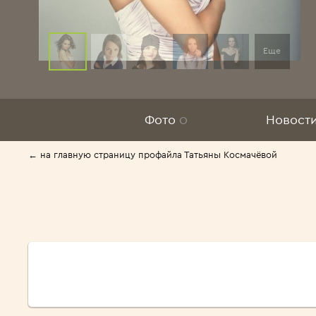
Еще
Фото
0
Новост
← на главную страницу профайла Татьяны Космачёвой