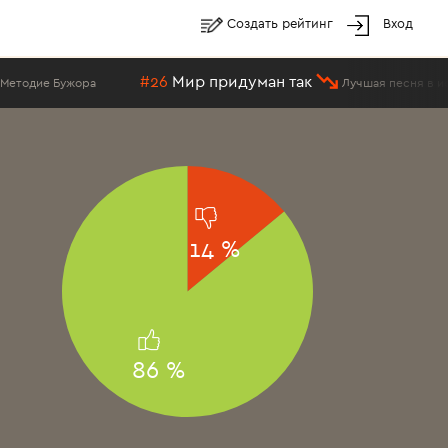
Создать рейтинг
Вход
#26
Мир придуман так
дие Бужора
Лучшая песня в испол
14 %
86 %