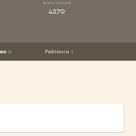
Всего голосов
4270
део
0
Рейтинги
6