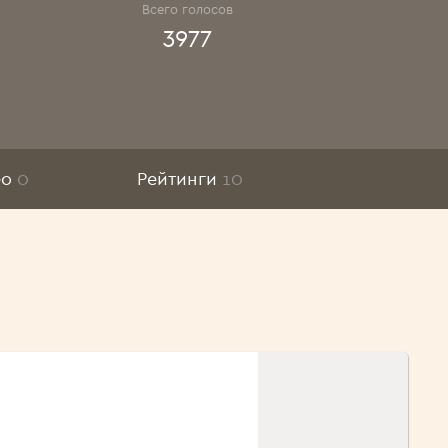
Всего голосов
3977
ео
0
Рейтинги
10