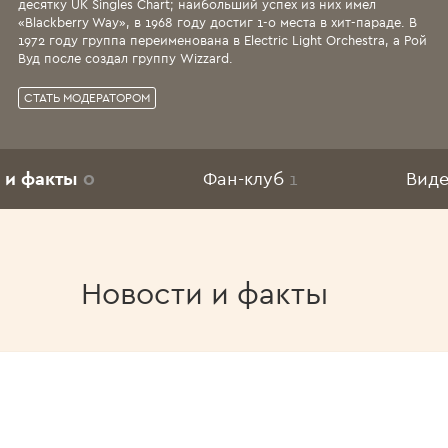
десятку UK Singles Chart; наибольший успех из них имел
«Blackberry Way», в 1968 году достиг 1-о места в хит-параде. В
1972 году группа переименована в Electric Light Orchestra, а Рой
Вуд после создал группу Wizzard.
СТАТЬ МОДЕРАТОРОМ
 и факты
0
Фан-клуб
1
Вид
Новости и факты