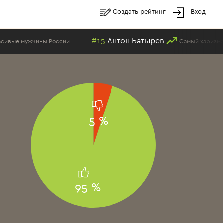
Создать рейтинг
Вход
#15
Антон Батырев
е мужчины России
Самый харизматичн
5 %
95 %