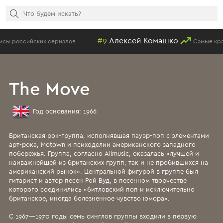
#9
Алексей Комашко
российских сериалов
Самые красивы
The Move
Год основания: 1966
Британская рок-группа, исполнявшая пауэр-поп с элементами
арт-рока, Motown и психоделии американского западного
побережья. Группа, согласно Allmusic, оказалась «лучшей и
наиважнейшей из британских групп, так и не пробившихся на
американский рынок». Центральной фигурой в группе был
гитарист и автор песен Рой Вуд, в песенном творчестве
которого соединились «битловский поп и исключительно
британское, иногда болезненное чувство юмора».
С 1967—1970 годы семь синглов группы входили в первую