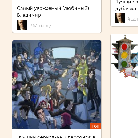
Лучшие о
Самый уважаемый (любимый)
дубляжа
Владимир
#14 
#64 из 67
ТОП
Лучший сериальный персонаж в