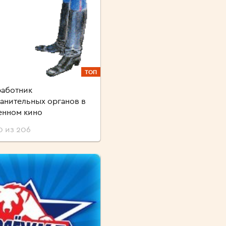
ТОП
аботник
анительных органов в
енном кино
0 из 206