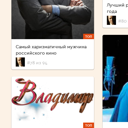
Лучший р
года
#80 
ТОП
Самый харизматичный мужчина
российского кино
#78 из 94
ТОП