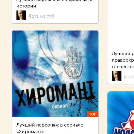
истории
#471 из 738
Лучший р
правоохр
отечеств
#10
ТОП
Лучший персонаж в сериале
«Хиромант»