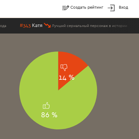
Создать рейтинг
Вход
Катя
#338
Олег Ме
Лучший сериальный персонаж в истории
14 %
86 %