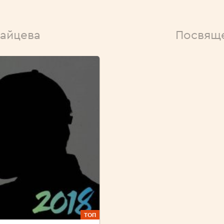
Зайцева
Посвящ
ТОП