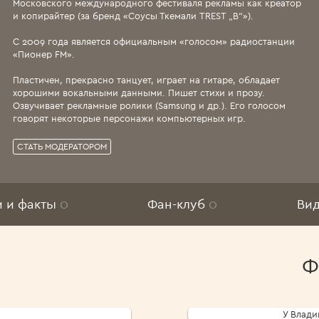
Московского международного фестиваля рекламы как креатор
и копирайтер (за бренд «Соусы Ткемали TREST „B“»).
С 2009 года является официальным «голосом» радиостанции
«Пионер FM».
Пластичен, прекрасно танцует, играет на гитаре, обладает
хорошими вокальными данными. Пишет стихи и прозу.
Озвучивает рекламные ролики (Samsung и др.). Его голосом
говорят некоторые персонажи компьютерных игр.
СТАТЬ МОДЕРАТОРОМ
и и факты
0
Фан-клуб
0
Ви
Ф
У Влади