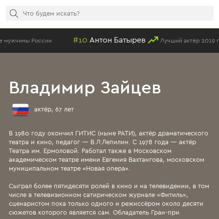
#10
Антон Батырев
#343
Лучший актёр 2019 года
Владимир Зайцев
актёр, 67 лет
В 1980 году окончил ГИТИС (ныне РАТИ), актёр драматического
театра и кино, педагог — В.Л.Лепилин. С 1978 года — актёр
Театра им. Ермоловой. Работал также в Московском
академическом театре имени Евгения Вахтангова, московском
муниципальном театре «Новая опера».
Сыграл более пятидесяти ролей в кино и на телевидении, в том
числе в телевизионном сатирическом журнале «Фитиль»,
сценаристом пока только одного и режиссёром около десяти
сюжетов которого является сам. Обладатель Гран-при