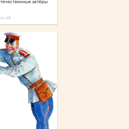
течественные актёры
из 28