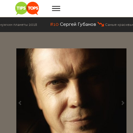
#10
Сергей Губанов
018
Самые красивые мужчины России