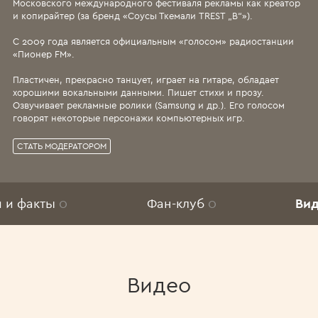
Московского международного фестиваля рекламы как креатор
и копирайтер (за бренд «Соусы Ткемали TREST „B“»).
С 2009 года является официальным «голосом» радиостанции
«Пионер FM».
Пластичен, прекрасно танцует, играет на гитаре, обладает
хорошими вокальными данными. Пишет стихи и прозу.
Озвучивает рекламные ролики (Samsung и др.). Его голосом
говорят некоторые персонажи компьютерных игр.
СТАТЬ МОДЕРАТОРОМ
и и факты
0
Фан-клуб
0
Ви
Видео