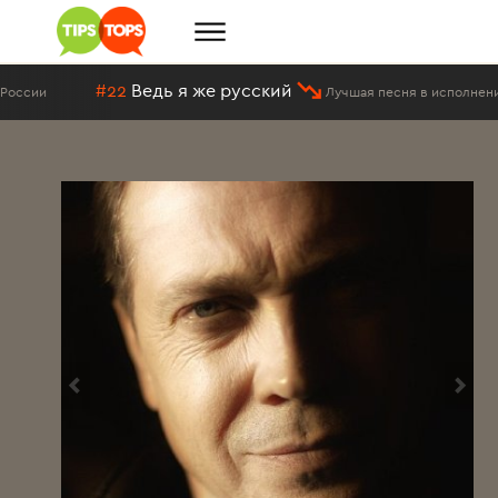
#22
Ведь я же русский
ии
Лучшая песня в исполнении Ме