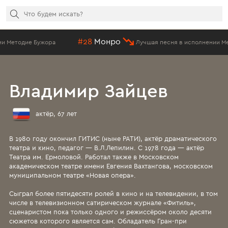
#28
Монро
тодие Бужора
Лучшая песня в исполнении Методи
Владимир Зайцев
актёр, 67 лет
В 1980 году окончил ГИТИС (ныне РАТИ), актёр драматического
театра и кино, педагог — В.Л.Лепилин. С 1978 года — актёр
Театра им. Ермоловой. Работал также в Московском
академическом театре имени Евгения Вахтангова, московском
муниципальном театре «Новая опера».
Сыграл более пятидесяти ролей в кино и на телевидении, в том
числе в телевизионном сатирическом журнале «Фитиль»,
сценаристом пока только одного и режиссёром около десяти
сюжетов которого является сам. Обладатель Гран-при