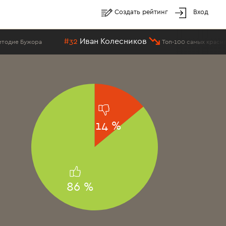
Создать рейтинг
Вход
#32
Иван Колесников
е Бужора
Топ-100 самых красивых м
14 %
86 %