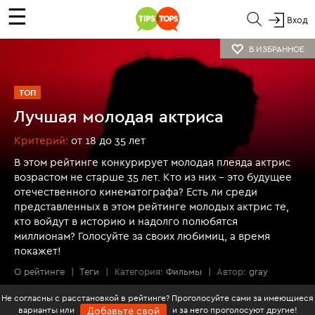
☰
Вход
В ИЗБРАННОЕ
ТОП
Лучшая молодая актриса
Критерий:
от 18 до 35 лет
В этом рейтинге конкурирует молодая плеяда актрис
возрастом не старше 35 лет. Кто из них - это будущее
отечественного кинематографа? Есть ли среди
представленных в этом рейтинге молодых актрис те,
кто войдут в историю и надолго полюбятся
миллионам? Голосуйте за своих любимиц, а время
покажет!
О рейтинге
|
Теги
|
Категория:
Фильмы
|
Автор:
gray
Не согласны с расстановкой в рейтинге? Проголосуйте сами за имеющиеся
варианты или
и за него проголосуют другие!
Добавьте свой