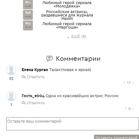
#11
Любимый герой сериала
«Молодёжка»
из 28
Российские актрисы,
#38
раздевшиеся для журнала
из 51
Maxim
#13
Любимый герой сериала
«Маргоша»
из 16
→ ЕЩЁ (8)
Комментарии
Елена Курган
Талантливая и яркая)
Ответить
25
↑
+7
↓
Гость_e004
Одна из красивейших актрис России
Ответить
1
↑
0
↓
Оставить комментарий