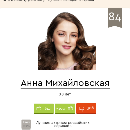
84
Анна Михайловская
38 лет
308
647
+100
#202
Лучшие актрисы российских
сериалов
из 591