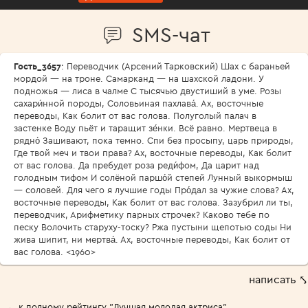
SMS-чат
Гость_3657
: Переводчик (Арсений Тарковский) Шах с бараньей
мордой — на троне. Самарканд — на шахской ладони. У
подножья — лиса в чалме С тысячью двустиший в уме. Розы
сахари́нной породы, Соловьиная пахлава́. Ах, восточные
переводы, Как болит от вас голова. Полуголый палач в
застенке Воду пьёт и таращит зе́нки. Всё равно. Мертвеца в
рядно́ Зашивают, пока темно. Спи без просыпу, царь природы,
Где твой меч и твои права? Ах, восточные переводы, Как болит
от вас голова. Да пребудет роза реди́фом, Да царит над
голодным тифом И солёной паршо́й степей Лунный выкормыш
— соловей. Для чего я лучшие годы Про́дал за чужие слова? Ах,
восточные переводы, Как болит от вас голова. Зазубрил ли ты,
переводчик, Арифметику парных строчек? Каково тебе по
песку Волочить старуху-тоску? Ржа пустыни щепотью соды Ни
жива шипит, ни мертва́. Ах, восточные переводы, Как болит от
вас голова. <1960>
написать ⤣
← к полному рейтингу "Лучшая молодая актриса"