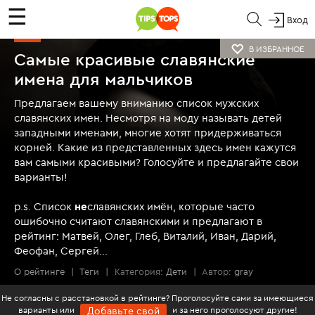
☰
Вход
ТОП
В ИЗБРАННОЕ
Самые красивые славянские
имена для мальчиков
Предлагаем вашему вниманию список мужских
славянских имен. Несмотря на моду называть детей
западными именами, многие хотят придерживаться
корней. Какие из представленных здесь имен кажутся
вам самыми красивыми? Голосуйте и предлагайте свои
варианты!
p.s. Список
не
славянских имён, которые часто
ошибочно считают славянскими и предлагают в
рейтинг: Матвей, Олег, Глеб, Виталий, Иван, Дарий,
Феофан, Сергей...
О рейтинге
|
Теги
|
Категория:
Дети
|
Автор:
gray
Не согласны с расстановкой в рейтинге? Проголосуйте сами за имеющиеся
варианты или
и за него проголосуют другие!
Добавьте свой