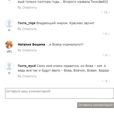
ещё только полтора года... Второго назвала Тимофей)))
Ответить
↑
+3
↓
Гость_765e
Владеющий миром. Красиво звучит
Ответить
0
↑
0
↓
Наталия Вошина
...и Вовка нормально!!!
Ответить
181
↑
0
↓
Гость_e3cd
Само имя очень нравится, но Вова - нет. А
ведь все так и будут звать - Вова, Вовчик, Вован. Брррр
0
Ответить
↑
-2
↓
Оставить комментарий