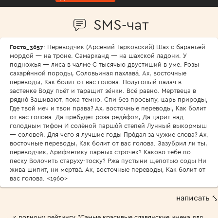
SMS-чат
Гость_3657
: Переводчик (Арсений Тарковский) Шах с бараньей
мордой — на троне. Самарканд — на шахской ладони. У
подножья — лиса в чалме С тысячью двустиший в уме. Розы
сахари́нной породы, Соловьиная пахлава́. Ах, восточные
переводы, Как болит от вас голова. Полуголый палач в
застенке Воду пьёт и таращит зе́нки. Всё равно. Мертвеца в
рядно́ Зашивают, пока темно. Спи без просыпу, царь природы,
Где твой меч и твои права? Ах, восточные переводы, Как болит
от вас голова. Да пребудет роза реди́фом, Да царит над
голодным тифом И солёной паршо́й степей Лунный выкормыш
— соловей. Для чего я лучшие годы Про́дал за чужие слова? Ах,
восточные переводы, Как болит от вас голова. Зазубрил ли ты,
переводчик, Арифметику парных строчек? Каково тебе по
песку Волочить старуху-тоску? Ржа пустыни щепотью соды Ни
жива шипит, ни мертва́. Ах, восточные переводы, Как болит от
вас голова. <1960>
написать ⤣
← к полному рейтингу "Самые красивые славянские имена для