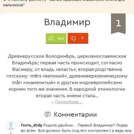
мальчиков"
1
Владимир
6
299
Древнерусское Володимѣръ, церковнославянское
Владимѣръ; первая часть происходит, согласно
Фасмеру, от владь «власть»; вторая родственна
готскому -mērs «великий», древневерхненемецкому
mâri «знаменитый» и другим индоевропейским
корням того же значения. В народной этимологии
вторая часть имени стала...
Подробнее...
↓
Комментарии
Гость_d7d5
Родила двойню... Первый Владимир!! Лидер
во всём. Всё должно быть под его контролем:) а ведь ему
1