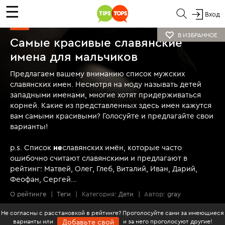
☰
Вход
ТОП
В ИЗБРАННОЕ
Самые красивые славянские
имена для мальчиков
Предлагаем вашему вниманию список мужских
славянских имен. Несмотря на моду называть детей
западными именами, многие хотят придерживаться
корней. Какие из представленных здесь имен кажутся
вам самыми красивыми? Голосуйте и предлагайте свои
варианты!
p.s. Список
не
славянских имён, которые часто
ошибочно считают славянскими и предлагают в
рейтинг: Матвей, Олег, Глеб, Виталий, Иван, Дарий,
Феофан, Сергей...
О рейтинге
|
Теги
|
Категория:
Дети
|
Автор:
gray
Не согласны с расстановкой в рейтинге? Проголосуйте сами за имеющиеся
варианты или
и за него проголосуют другие!
Добавьте свой