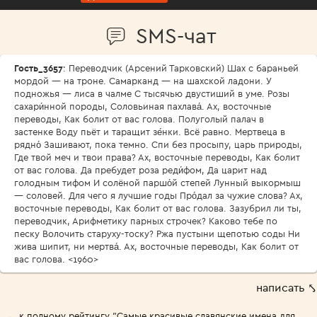
SMS-чат
Гость_3657
: Переводчик (Арсений Тарковский) Шах с бараньей
мордой — на троне. Самарканд — на шахской ладони. У
подножья — лиса в чалме С тысячью двустиший в уме. Розы
сахари́нной породы, Соловьиная пахлава́. Ах, восточные
переводы, Как болит от вас голова. Полуголый палач в
застенке Воду пьёт и таращит зе́нки. Всё равно. Мертвеца в
рядно́ Зашивают, пока темно. Спи без просыпу, царь природы,
Где твой меч и твои права? Ах, восточные переводы, Как болит
от вас голова. Да пребудет роза реди́фом, Да царит над
голодным тифом И солёной паршо́й степей Лунный выкормыш
— соловей. Для чего я лучшие годы Про́дал за чужие слова? Ах,
восточные переводы, Как болит от вас голова. Зазубрил ли ты,
переводчик, Арифметику парных строчек? Каково тебе по
песку Волочить старуху-тоску? Ржа пустыни щепотью соды Ни
жива шипит, ни мертва́. Ах, восточные переводы, Как болит от
вас голова. <1960>
написать ⤣
← к полному рейтингу "Самые красивые славянские имена для