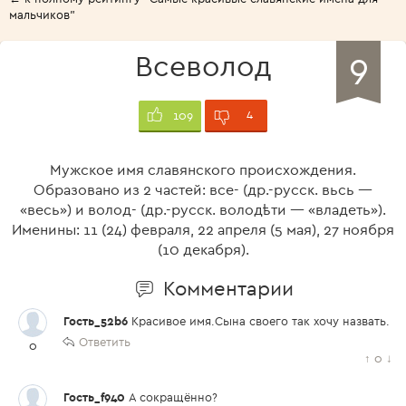
мальчиков"
9
Всеволод
4
109
Мужское имя славянского происхождения.
Образовано из 2 частей: все- (др.-русск. вьсь —
«весь») и волод- (др.-русск. володѣти — «владеть»).
Именины: 11 (24) февраля, 22 апреля (5 мая), 27 ноября
(10 декабря).
Комментарии
Гость_52b6
Красивое имя.Сына своего так хочу назвать.
Ответить
0
↑
0
↓
Гость_f940
А сокращённо?