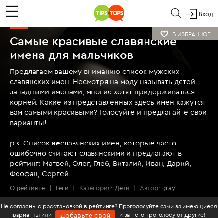
☰
Вход
ТОП
В ИЗБРАННОЕ
Самые красивые славянские
имена для мальчиков
Предлагаем вашему вниманию список мужских
славянских имен. Несмотря на моду называть детей
западными именами, многие хотят придерживаться
корней. Какие из представленных здесь имен кажутся
вам самыми красивыми? Голосуйте и предлагайте свои
варианты!
p.s. Список
не
славянских имён, которые часто
ошибочно считают славянскими и предлагают в
рейтинг: Матвей, Олег, Глеб, Виталий, Иван, Дарий,
Феофан, Сергей...
О рейтинге
|
Теги
|
Категория:
Дети
|
Автор:
gray
Не согласны с расстановкой в рейтинге? Проголосуйте сами за имеющиеся
варианты или
и за него проголосуют другие!
Добавьте свой