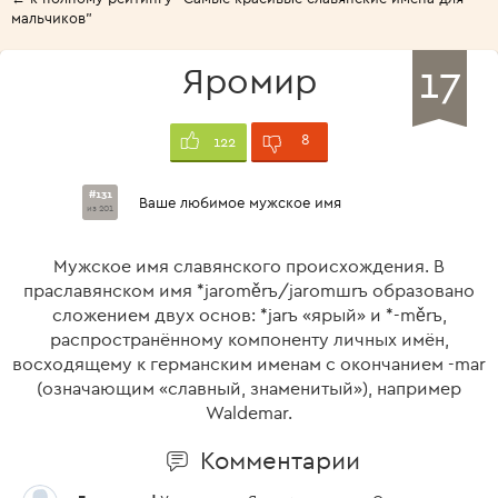
мальчиков"
17
Яромир
8
122
#131
Ваше любимое мужское имя
из 201
Мужское имя славянского происхождения. В
праславянском имя *jaroměrъ/jaromшrъ образовано
сложением двух основ: *jarъ «ярый» и *-měrъ,
распространённому компоненту личных имён,
восходящему к германским именам с окончанием -mar
(означающим «славный, знаменитый»), например
Waldemar.
Комментарии