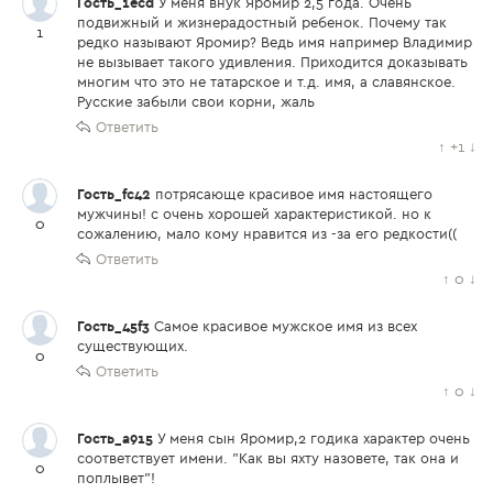
Гость_1ecd
У меня внук Яромир 2,5 года. Очень
подвижный и жизнерадостный ребенок. Почему так
1
редко называют Яромир? Ведь имя например Владимир
не вызывает такого удивления. Приходится доказывать
многим что это не татарское и т.д. имя, а славянское.
Русские забыли свои корни, жаль
Ответить
↑
+1
↓
Гость_fc42
потрясающе красивое имя настоящего
мужчины! с очень хорошей характеристикой. но к
0
сожалению, мало кому нравится из -за его редкости((
Ответить
↑
0
↓
Гость_45f3
Самое красивое мужское имя из всех
существующих.
0
Ответить
↑
0
↓
Гость_a915
У меня сын Яромир,2 годика характер очень
соответствует имени. "Как вы яхту назовете, так она и
0
поплывет"!