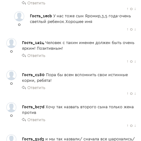
Ответить
↑
0
↓
Гость_1ecb
У нас тоже сын Яромир,3,5 года-очень
светлый ребенок.Хорошее имя
0
↑
0
↓
Гость_1a24
Человек с таким именем должен быть очень
ярким! Позитивным!
0
Ответить
↑
0
↓
Гость_c180
Пора бы всем вспомнить свои истинные
корни, ребята!
0
Ответить
↑
0
↓
Гость_bc7d
Хочу так назвать второго сына только жена
против
0
Ответить
↑
0
↓
Гость_51d3
и мы так назвали/ сначала все шарохались/