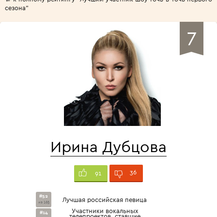
сезона"
7
Ирина Дубцова
36
91
#52
Лучшая российская певица
из 165
Участники вокальных
#14
телепроектов, ставшие