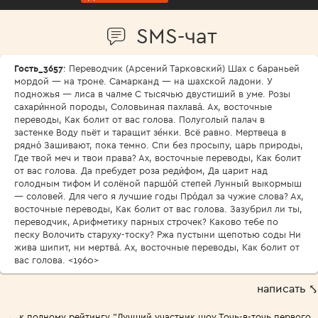
SMS-чат
Гость_3657
: Переводчик (Арсений Тарковский) Шах с бараньей
мордой — на троне. Самарканд — на шахской ладони. У
подножья — лиса в чалме С тысячью двустиший в уме. Розы
сахари́нной породы, Соловьиная пахлава́. Ах, восточные
переводы, Как болит от вас голова. Полуголый палач в
застенке Воду пьёт и таращит зе́нки. Всё равно. Мертвеца в
рядно́ Зашивают, пока темно. Спи без просыпу, царь природы,
Где твой меч и твои права? Ах, восточные переводы, Как болит
от вас голова. Да пребудет роза реди́фом, Да царит над
голодным тифом И солёной паршо́й степей Лунный выкормыш
— соловей. Для чего я лучшие годы Про́дал за чужие слова? Ах,
восточные переводы, Как болит от вас голова. Зазубрил ли ты,
переводчик, Арифметику парных строчек? Каково тебе по
песку Волочить старуху-тоску? Ржа пустыни щепотью соды Ни
жива шипит, ни мертва́. Ах, восточные переводы, Как болит от
вас голова. <1960>
написать ⤣
← к полному рейтингу "Лучший участник шоу Точь-в-точь первого