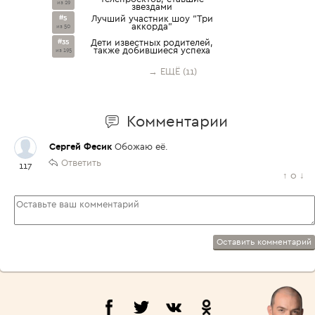
из 29
звездами
#5
Лучший участник шоу "Три
аккорда"
из 50
#35
Дети известных родителей,
также добившиеся успеха
из 195
→ ЕЩЁ (11)
Комментарии
Сергей Фесик
Обожаю её.
Ответить
117
↑
0
↓
Оставить комментарий