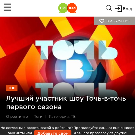
☰
Вход
В ИЗБРАННОЕ
ТОП
Лучший участник шоу Точь-в-точь
первого сезона
О рейтинге
|
Теги
|
Категория:
ТВ
Не согласны с расстановкой в рейтинге? Проголосуйте сами за имеющиеся
варианты или
и за него проголосуют другие!
Добавьте свой