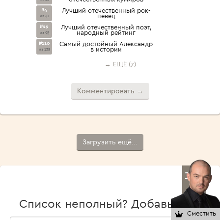
#4
Лучший отечественный рок-
певец
из 41
#29
Лучший отечественный поэт,
народный рейтинг
из 95
#110
Самый достойный Александр
в истории
из 135
→ ЕЩЁ (7)
Комментировать →
Загрузить ещё...
149
Список неполный? Добавь сам!
Сместить