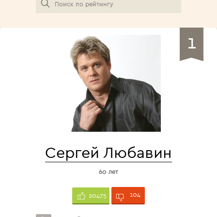
1
Сергей Любавин
60 лет
104
20475