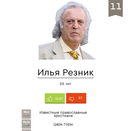
11
Илья Резник
88 лет
27
2437
#90
Известные православные
христиане
из 421
#479
Царь горы
из 498