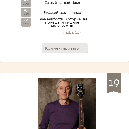
#26
Самый-самый Илья
из 38
#9
Русский рок в лицах
из 133
Знаменитости, которым не
#36
помешали лишние
из 69
килограммы
→ ЕЩЁ (11)
Комментировать →
19