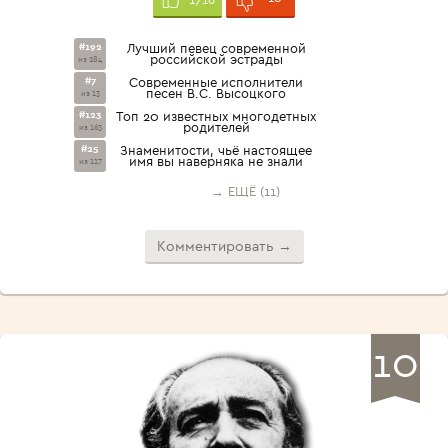
#192
Лучший певец современной
российской эстрады
из 284
#7
Современные исполнители
песен В.С. Высоцкого
из 13
#123
Топ 20 известных многодетных
родителей
из 163
#25
Знаменитости, чьё настоящее
имя вы наверняка не знали
из 117
→ ЕЩЁ (11)
Комментировать →
10