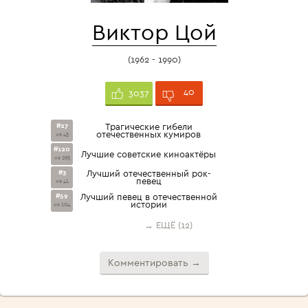
Виктор Цой
(1962 - 1990)
40
3037
#27
Трагические гибели
отечественных кумиров
из 45
#120
Лучшие советские киноактёры
из 295
#3
Лучший отечественный рок-
певец
из 41
#59
Лучший певец в отечественной
истории
из 104
→ ЕЩЁ (12)
Комментировать →