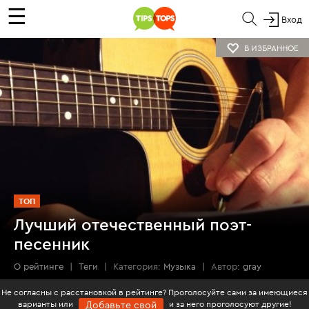
☰
Вход
В ИЗБРАННОЕ
ТОП
Лучший отечественный поэт-
песенник
О рейтинге
|
Теги
|
Категория:
Музыка
|
Автор:
gray
Не согласны с расстановкой в рейтинге? Проголосуйте сами за имеющиеся
варианты или
и за него проголосуют другие!
Добавьте свой