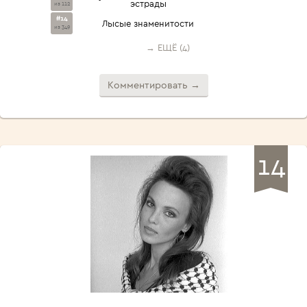
эстрады
из 112
#14
Лысые знаменитости
из 349
→ ЕЩЁ (4)
Комментировать →
14