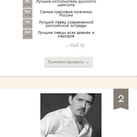
#5
Лучший исполнитель русского
шансона
из 103
#45
Самые красивые мужчины
России
из 716
#3
Лучший певец современной
российской эстрады
из 284
#18
Лучшие певцы всех времён и
народов
из 263
→ ЕЩЁ (5)
Комментировать →
2