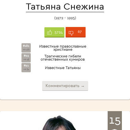
Татьяна Снежина
(1972 - 1995)
67
5724
#181
Известные православные
христиане
из 421
#23
Трагические гибели
отечественных кумиров
из 45
#21
Известные Татьяны
из 34
Комментировать →
15