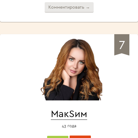
Комментировать →
7
МакSим
43 года