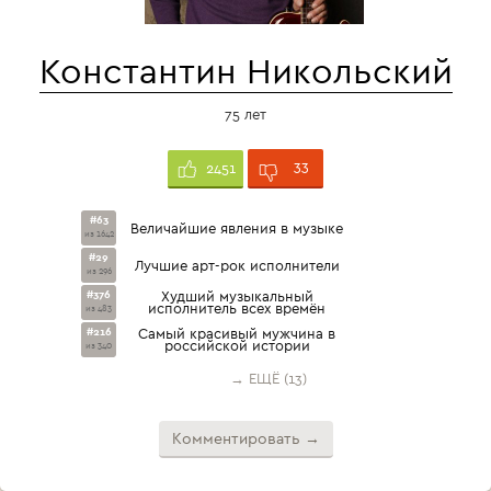
Константин Никольский
75 лет
33
2451
#63
Величайшие явления в музыке
из 1642
#29
Лучшие арт-рок исполнители
из 296
#376
Худший музыкальный
исполнитель всех времён
из 483
#216
Самый красивый мужчина в
российской истории
из 340
→ ЕЩЁ (13)
Комментировать →