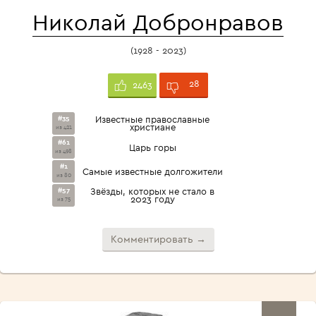
Николай Добронравов
(1928 - 2023)
28
2463
#35
Известные православные
христиане
из 421
#61
Царь горы
из 498
#1
Самые известные долгожители
из 80
#57
Звёзды, которых не стало в
2023 году
из 75
Комментировать →