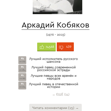
Аркадий Кобяков
(1976 - 2015)
439
74568
#3
Лучший исполнитель русского
шансона
из 103
#1
Лучший певец современной
российской эстрады
из 284
#1
Лучшие певцы всех времён и
народов
из 263
#1
Лучший певец в отечественной
истории
из 104
→ ЕЩЁ (14)
Читать комментарии (15) →