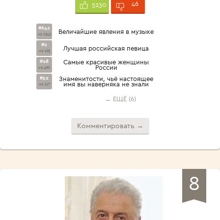
46
5230
#642
Величайшие явления в музыке
из 1642
#2
Лучшая российская певица
из 165
#28
Самые красивые женщины
России
из 490
#52
Знаменитости, чьё настоящее
имя вы наверняка не знали
из 117
→ ЕЩЁ (6)
Комментировать →
8