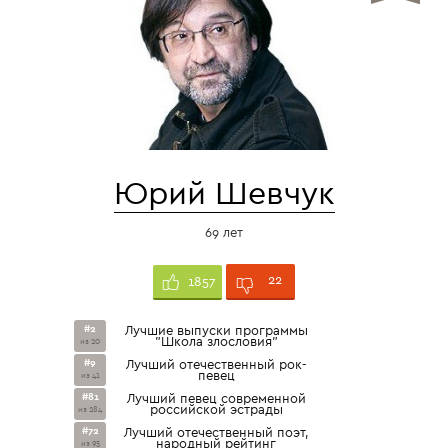
Юрий Шевчук
69 лет
22
1857
#2
Лучшие выпуски программы
"Школа злословия"
из 20
#9
Лучший отечественный рок-
певец
из 41
#81
Лучший певец современной
российской эстрады
из 284
#72
Лучший отечественный поэт,
народный рейтинг
из 95