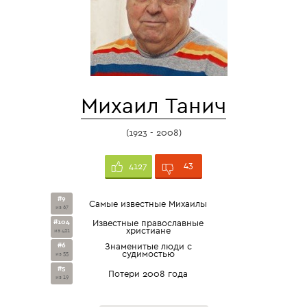
Михаил Танич
(1923 - 2008)
43
4127
#9
Самые известные Михаилы
из 67
#104
Известные православные
христиане
из 421
#6
Знаменитые люди с
судимостью
из 55
#5
Потери 2008 года
из 19