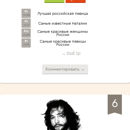
#1
Лучшая российская певица
из 165
#7
Самые известные Наталии
из 42
#13
Самые красивые женщины
России
из 490
#1
Самые красивые певицы
России
из 88
→ ЕЩЁ (3)
Комментировать →
6