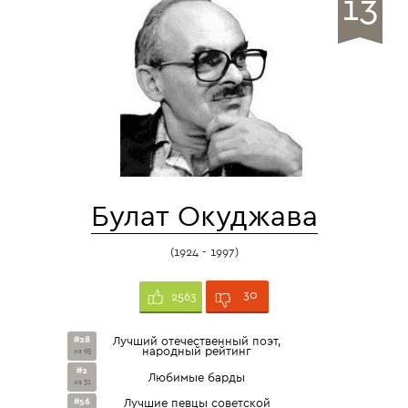
13
Булат Окуджава
(1924 - 1997)
30
2563
#28
Лучший отечественный поэт,
народный рейтинг
из 95
#2
Любимые барды
из 31
#56
Лучшие певцы советской