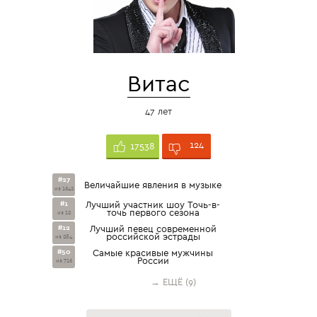
Витас
47 лет
124
17538
#27
Величайшие явления в музыке
из 1642
#1
Лучший участник шоу Точь-в-
точь первого сезона
из 12
#12
Лучший певец современной
российской эстрады
из 284
#50
Самые красивые мужчины
России
из 716
→ ЕЩЁ (9)