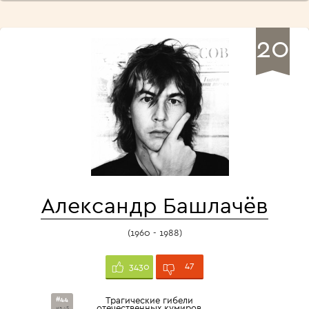
20
Александр Башлачёв
(1960 - 1988)
47
3430
#44
Трагические гибели
отечественных кумиров
из 45