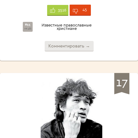
45
3516
#55
Известные православные
христиане
из 421
Комментировать →
17