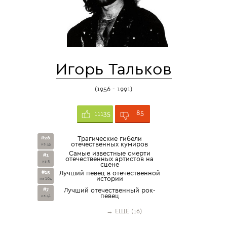
Игорь Тальков
(1956 - 1991)
85
11135
#26
Трагические гибели
отечественных кумиров
из 45
Самые известные смерти
#1
отечественных артистов на
из 5
сцене
#15
Лучший певец в отечественной
истории
из 104
#7
Лучший отечественный рок-
певец
из 41
→ ЕЩЁ (16)