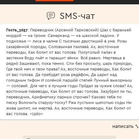
SMS-чат
Гость_3657
: Переводчик (Арсений Тарковский) Шах с бараньей
мордой — на троне. Самарканд — на шахской ладони. У
подножья — лиса в чалме С тысячью двустиший в уме. Розы
сахари́нной породы, Соловьиная пахлава́. Ах, восточные
переводы, Как болит от вас голова. Полуголый палач в
застенке Воду пьёт и таращит зе́нки. Всё равно. Мертвеца в
рядно́ Зашивают, пока темно. Спи без просыпу, царь природы,
Где твой меч и твои права? Ах, восточные переводы, Как болит
от вас голова. Да пребудет роза реди́фом, Да царит над
голодным тифом И солёной паршо́й степей Лунный выкормыш
— соловей. Для чего я лучшие годы Про́дал за чужие слова? Ах,
восточные переводы, Как болит от вас голова. Зазубрил ли ты,
переводчик, Арифметику парных строчек? Каково тебе по
песку Волочить старуху-тоску? Ржа пустыни щепотью соды Ни
жива шипит, ни мертва́. Ах, восточные переводы, Как болит от
вас голова. <1960>
написать ⤣