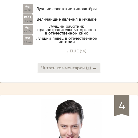
#41
Лучшие советские киноактёры
из 295
#102
Величайшие явления в музыке
из 1642
Лучший работник
#51
правоохранительных органов
из 206
в отечественном кино
#36
Лучший певец в отечественной
истории
из 104
→ ЕЩЁ (16)
Читать комментарии (3) →
4