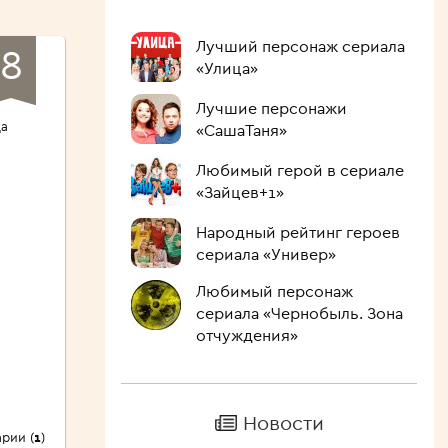
Лучший персонаж сериала
8
«Улица»
ов
Лучшие персонажи
да
«СашаТаня»
Любимый герой в сериале
«Зайцев+1»
Народный рейтинг героев
сериала «Универ»
Любимый персонаж
сериала «Чернобыль. Зона
отчуждения»
Новости
рии (
1
)