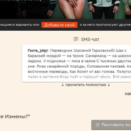
имеющиеся варианты или
и за него проголосуют другие
Добавьте свой
SMS-чат
Гость_3657
: Переводчик (Арсений Тарковский) Шах с
бараньей мордой — на троне. Самарканд — на шахск
ладони. У подножья — лиса в чалме С тысячью двусти
уме. Розы сахари́нной породы, Соловьиная пахлава́. Ах
восточные переводы, Как болит от вас голова. Полуго
палач в застенке Воду пьёт и таращит зе́нки. Всё равно
Мертвеца в рядно́ Зашивают, пока темно. Спи без про
⇣ прочитать полностью ⇣
царь природы, Где твой меч и твои права? Ах, восточн
переводы, Как болит от вас голова. Да пребудет роза
на
реди́фом, Да царит над голодным тифом И солёной па
степей Лунный выкормыш — соловей. Для чего я луч
годы Про́дал за чужие слова? Ах, восточные переводы,
болит от вас голова. Зазубрил ли ты, переводчик,
ле Измены?"
Арифметику парных строчек? Каково тебе по песку Во
старуху-тоску? Ржа пустыни щепотью соды Ни жива ш
Расставить по
ни мертва́. Ах, восточные переводы, Как болит от вас 