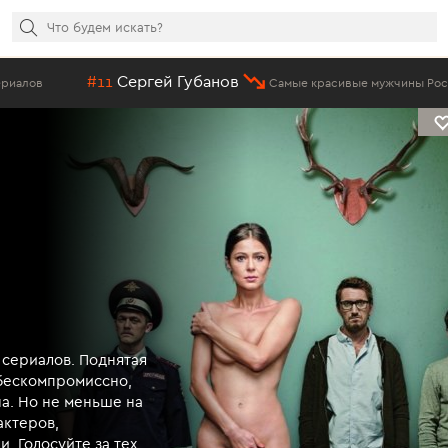
#11
Сергей Губанов
Самые красивые мужчины России
е
 сериалов. Поднятая
 бескомпромиссно,
на. Но не меньше на
актеров,
 Голосуйте за тех,