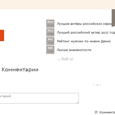
<1960>
#322
Лучшие актёры российских сериал
из 446
#172
Лучший российский актер 2017 го
из 265
#20
Рейтинг мужчин по имени Денис
из 45
#68
Лысые знаменитости
из 349
→ ЕЩЁ (1)
Комментарии
↑
-1
↓
Коммента