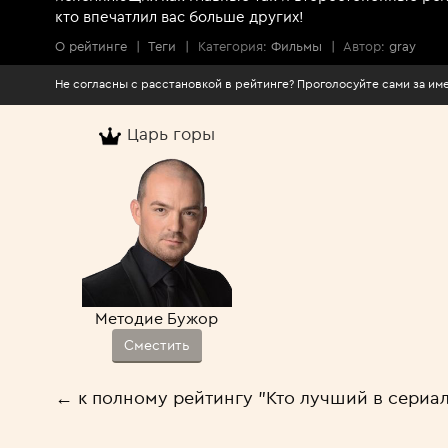
кто впечатлил вас больше других!
О рейтинге
|
Теги
|
Категория:
Фильмы
|
Автор:
gray
Не согласны с расстановкой в рейтинге? Проголосуйте сами за 
Царь горы
Методие Бужор
Сместить
← к полному рейтингу "Кто лучший в сериа