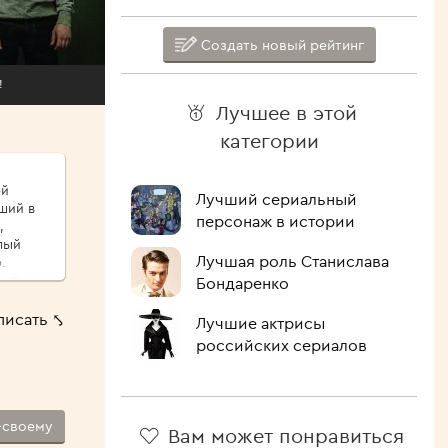
Создать новый рейтинг
!
Лучшее в этой
категории
ой
Лучший сериальный
ший в
персонаж в истории
,
лый
Лучшая роль Станислава
.
сыпу,
Бондаренко
ые
писать ⤣
Лучшие актрисы
ршо́й
российских сериалов
шие
 Как
лочить
ипит,
-своему
Вам может понравиться
голова.