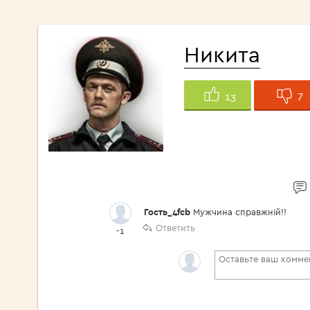
Никита
7
13
Гость_4fcb
Мужчина справжній!!
Ответить
-1