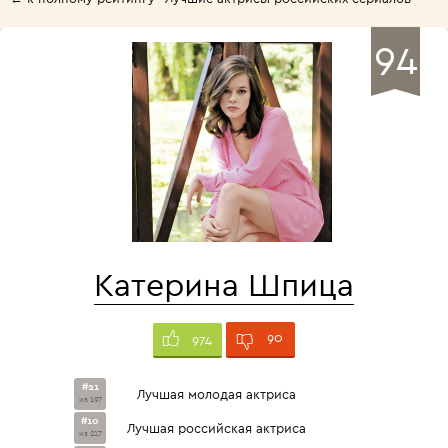
94
Катерина Шпица
90
974
#21
Лучшая молодая актриса
из 197
#10
Лучшая российская актриса
из 217