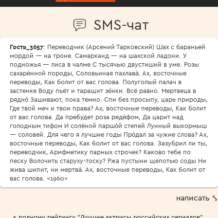
SMS-чат
Гость_3657
: Переводчик (Арсений Тарковский) Шах с бараньей
мордой — на троне. Самарканд — на шахской ладони. У
подножья — лиса в чалме С тысячью двустиший в уме. Розы
сахари́нной породы, Соловьиная пахлава́. Ах, восточные
переводы, Как болит от вас голова. Полуголый палач в
застенке Воду пьёт и таращит зе́нки. Всё равно. Мертвеца в
рядно́ Зашивают, пока темно. Спи без просыпу, царь природы,
Где твой меч и твои права? Ах, восточные переводы, Как болит
от вас голова. Да пребудет роза реди́фом, Да царит над
голодным тифом И солёной паршо́й степей Лунный выкормыш
— соловей. Для чего я лучшие годы Про́дал за чужие слова? Ах,
восточные переводы, Как болит от вас голова. Зазубрил ли ты,
переводчик, Арифметику парных строчек? Каково тебе по
песку Волочить старуху-тоску? Ржа пустыни щепотью соды Ни
жива шипит, ни мертва́. Ах, восточные переводы, Как болит от
вас голова. <1960>
написать ⤣
← к полному рейтингу "Лучшие актрисы российских сериалов"