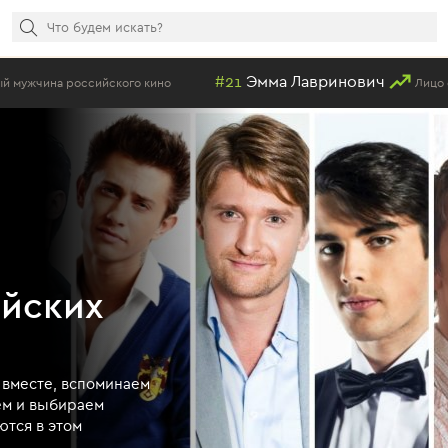
#21
Эмма Лавринович
 российского кино
Лицо современ
ийских
 вместе, вспоминаем
ем и выбираем
ются в этом