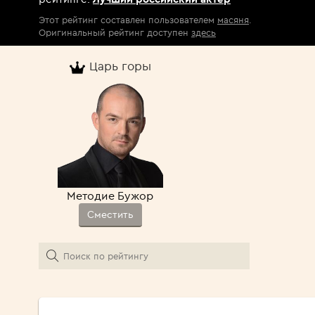
Этот рейтинг составлен пользователем
масяня
.
Оригинальный рейтинг доступен
здесь
Царь горы
Методие Бужор
Сместить