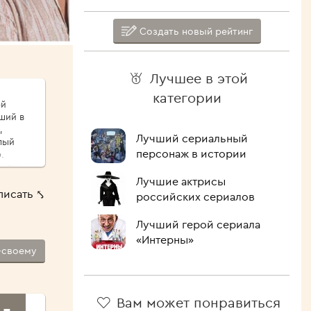
Создать новый рейтинг
Лучшее в этой
категории
ой
ший в
,
Лучший сериальный
лый
персонаж в истории
.
сыпу,
ые
Лучшие актрисы
писать ⤣
российских сериалов
ршо́й
шие
Лучший герой сериала
 Как
«Интерны»
-своему
лочить
ипит,
голова.
Вам может понравиться