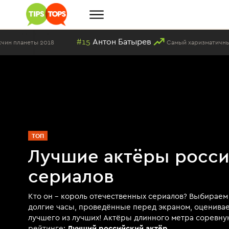
#15
Антон Батырев
еты 2018
Самый харизматичный мужчина
ТОП
Лучшие актёры росс
сериалов
Кто он – король отечественных сериалов? Выбираем
долгие часы, проведённые перед экраном, оценива
лучшего из лучших! Актёры длинного метра соревну
рейтинге:
Лучший российский актёр