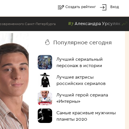
Создать рейтинг
Вход
#7
Александра Урсуляк
ного Санкт-Петербурга
Лучшие а
Популярное сегодня
Лучший сериальный
персонаж в истории
Лучшие актрисы
российских сериалов
Лучший герой сериала
«Интерны»
Самые красивые мужчины
планеты 2020