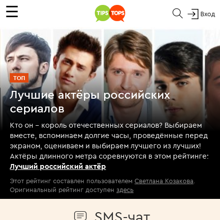
☰
Вход
ТОП
Лучшие актёры российских
сериалов
Кто он – король отечественных сериалов? Выбираем
вместе, вспоминаем долгие часы, проведённые перед
экраном, оцениваем и выбираем лучшего из лучших!
Актёры длинного метра соревнуются в этом рейтинге:
Лучший российский актёр
Этот рейтинг составлен пользователем
Светлана Козакова
.
Оригинальный рейтинг доступен
здесь
SMS-чат