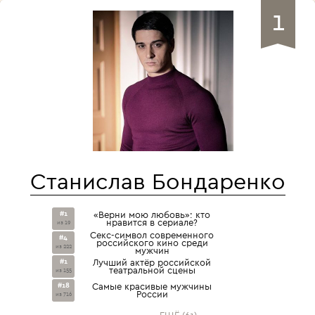
1
Станислав Бондаренко
#1
«Верни мою любовь»: кто
нравится в сериале?
из 19
Секс-символ современного
#4
российского кино среди
из 222
мужчин
#1
Лучший актёр российской
театральной сцены
из 155
#18
Самые красивые мужчины
России
из 716