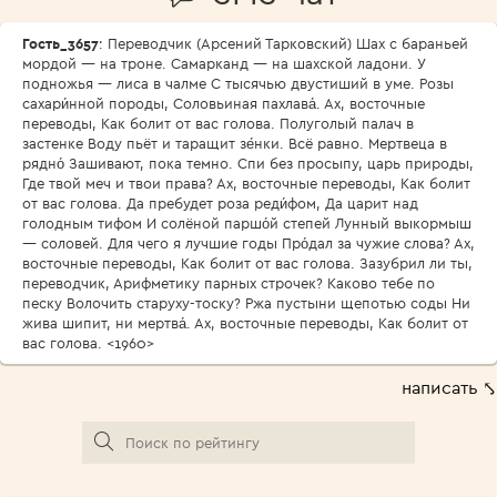
Гость_3657
: Переводчик (Арсений Тарковский) Шах с бараньей
мордой — на троне. Самарканд — на шахской ладони. У
подножья — лиса в чалме С тысячью двустиший в уме. Розы
сахари́нной породы, Соловьиная пахлава́. Ах, восточные
переводы, Как болит от вас голова. Полуголый палач в
застенке Воду пьёт и таращит зе́нки. Всё равно. Мертвеца в
рядно́ Зашивают, пока темно. Спи без просыпу, царь природы,
Где твой меч и твои права? Ах, восточные переводы, Как болит
от вас голова. Да пребудет роза реди́фом, Да царит над
голодным тифом И солёной паршо́й степей Лунный выкормыш
— соловей. Для чего я лучшие годы Про́дал за чужие слова? Ах,
восточные переводы, Как болит от вас голова. Зазубрил ли ты,
переводчик, Арифметику парных строчек? Каково тебе по
песку Волочить старуху-тоску? Ржа пустыни щепотью соды Ни
жива шипит, ни мертва́. Ах, восточные переводы, Как болит от
вас голова. <1960>
написать ⤣