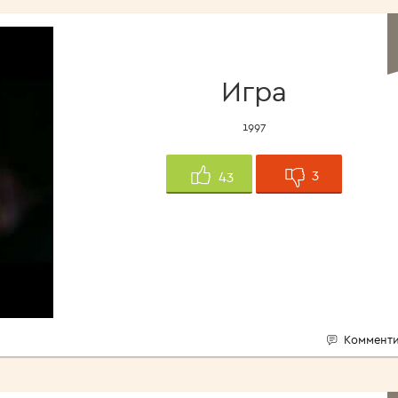
<1960>
Игра
1997
3
43
Комменти