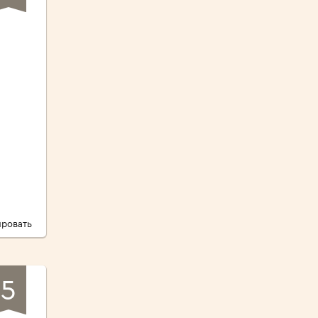
ровать
5