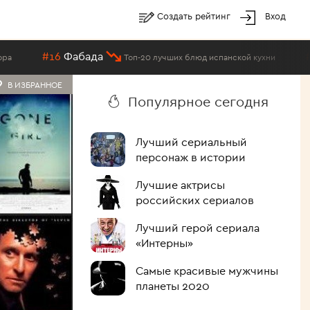
Создать рейтинг
Вход
ада
#20
Торт Сантья
Топ-20 лучших блюд испанской кухни
В ИЗБРАННОЕ
Популярное сегодня
Лучший сериальный
персонаж в истории
Лучшие актрисы
российских сериалов
Лучший герой сериала
«Интерны»
Самые красивые мужчины
планеты 2020