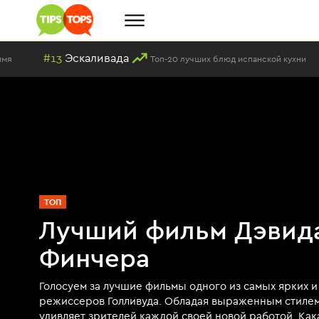
ливада
#3
Синяя веч
Топ-20 лучших блюд испанской кухни
ТОП
Лучший фильм Дэвид
Финчера
Голосуем за лучшие фильмы одного из самых ярких 
режиссеров Голливуда. Обладая выраженным стилем
удивляет зрителей каждой своей новой работой. Кака