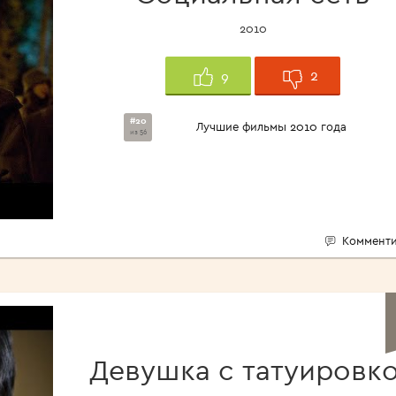
2010
2
9
#20
Лучшие фильмы 2010 года
из 56
Комменти
Девушка с татуировк