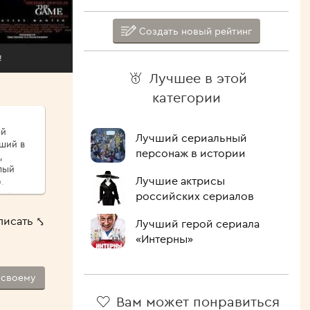
Создать новый рейтинг
!
Лучшее в этой
категории
ой
Лучший сериальный
иший в
персонаж в истории
,
Лучшие актрисы
.
сыпу,
российских сериалов
ые
писать ⤣
Лучший герой сериала
ршо́й
«Интерны»
шие
 Как
-своему
лочить
ипит,
Вам может понравиться
голова.