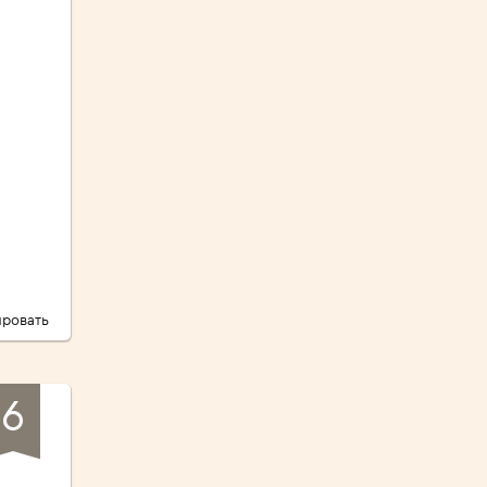
а
ровать
6