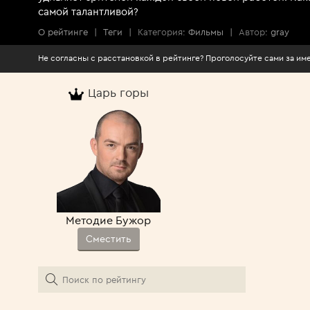
самой талантливой?
О рейтинге
|
Теги
|
Категория:
Фильмы
|
Автор:
gray
Не согласны с расстановкой в рейтинге? Про
Царь горы
Методие Бужор
Сместить