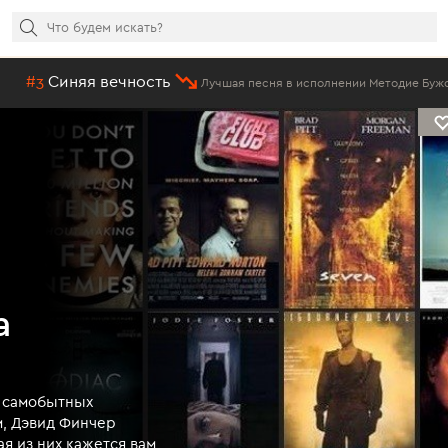
ность
#16
Фаб
Лучшая песня в исполнении Методие Бужора
а
и самобытных
, Дэвид Финчер
я из них кажется вам