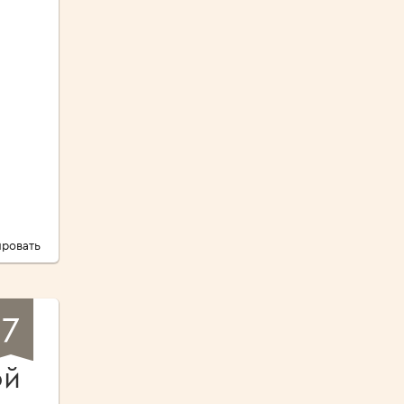
ровать
7
ой