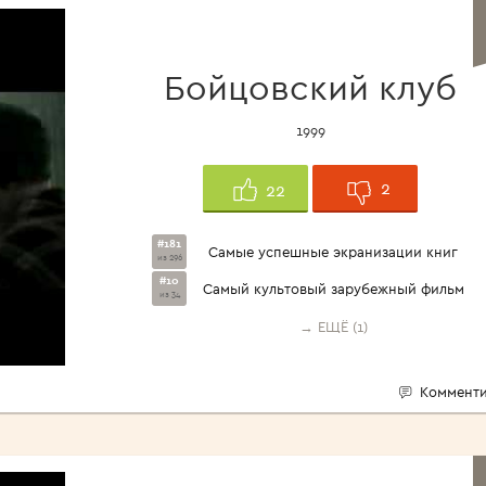
Бойцовский клуб
1999
2
22
#181
Самые успешные экранизации книг
из 296
#10
Самый культовый зарубежный фильм
из 34
→ ЕЩЁ (1)
Комменти