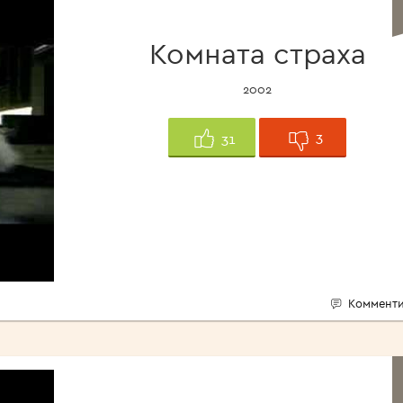
Комната страха
2002
3
31
Комменти