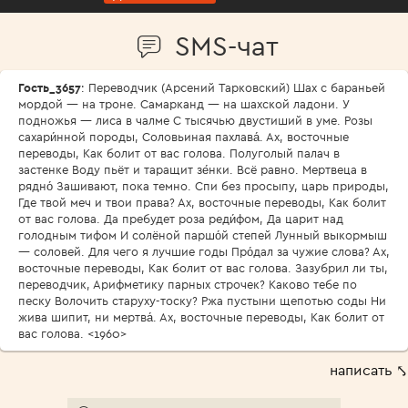
SMS-чат
Гость_3657
: Переводчик (Арсений Тарковский) Шах с бараньей
мордой — на троне. Самарканд — на шахской ладони. У
подножья — лиса в чалме С тысячью двустиший в уме. Розы
сахари́нной породы, Соловьиная пахлава́. Ах, восточные
переводы, Как болит от вас голова. Полуголый палач в
застенке Воду пьёт и таращит зе́нки. Всё равно. Мертвеца в
рядно́ Зашивают, пока темно. Спи без просыпу, царь природы,
Где твой меч и твои права? Ах, восточные переводы, Как болит
от вас голова. Да пребудет роза реди́фом, Да царит над
голодным тифом И солёной паршо́й степей Лунный выкормыш
— соловей. Для чего я лучшие годы Про́дал за чужие слова? Ах,
восточные переводы, Как болит от вас голова. Зазубрил ли ты,
переводчик, Арифметику парных строчек? Каково тебе по
песку Волочить старуху-тоску? Ржа пустыни щепотью соды Ни
жива шипит, ни мертва́. Ах, восточные переводы, Как болит от
вас голова. <1960>
написать ⤣