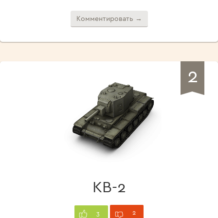
Комментировать →
2
КВ-2
2
3