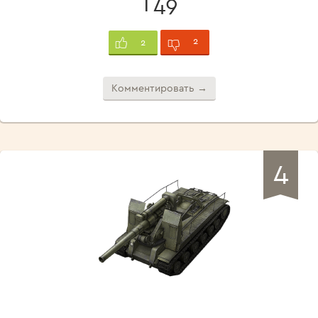
T49
2
2
Комментировать →
4