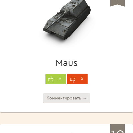
Maus
2
2
Комментировать →
10