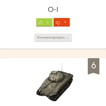
O-I
2
2
Комментировать →
6