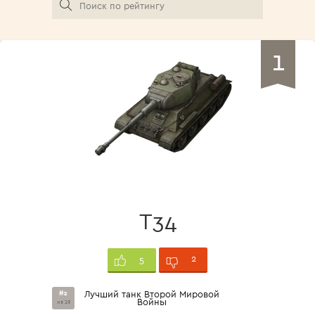
1
Т34
2
5
#2
Лучший танк Второй Мировой
Войны
из 19