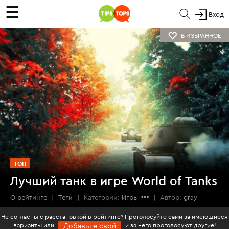
☰
Вход
В ИЗБРАННОЕ
ТОП
Лучший танк в игре World of Tanks
О рейтинге
|
Теги
|
Категории:
Игры
|
Автор:
gray
Не согласны с расстановкой в рейтинге? Проголосуйте сами за имеющиеся
варианты или
и за него проголосуют другие!
Добавьте свой