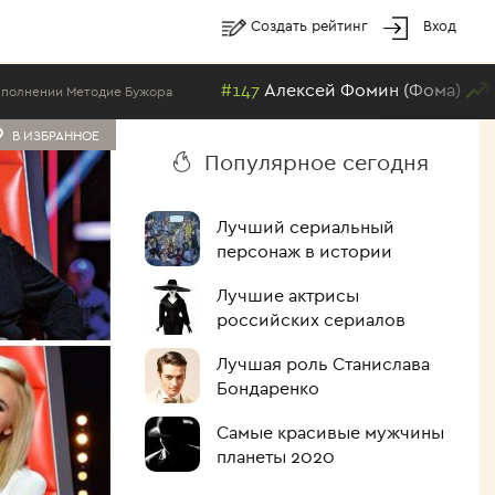
Создать рейтинг
Вход
#147
Алексей Фомин (Фома)
и Методие Бужора
Лучший с
В ИЗБРАННОЕ
Популярное сегодня
Лучший сериальный
персонаж в истории
Лучшие актрисы
российских сериалов
Лучшая роль Станислава
Бондаренко
Самые красивые мужчины
планеты 2020