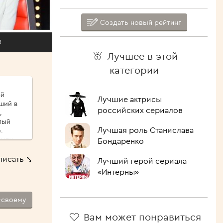
Создать новый рейтинг
!
Лучшее в этой
категории
ой
Лучшие актрисы
ший в
российских сериалов
,
лый
Лучшая роль Станислава
.
сыпу,
Бондаренко
ые
писать ⤣
Лучший герой сериала
ршо́й
«Интерны»
шие
 Как
-своему
лочить
ипит,
Вам может понравиться
голова.