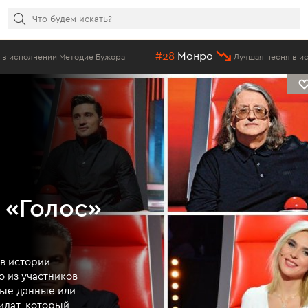
#28
Монро
нении Методие Бужора
Лучшая песня в исполнени
 «Голос»
в истории
о из участников
ные данные или
дидат, который