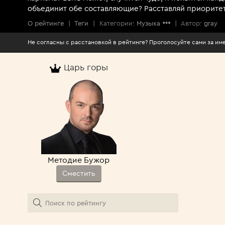
объединит обе составляющие? Расставляй приоритет
О рейтинге
|
Теги
|
Категории:
Музыка
|
Автор:
gray
Не согласны с расстановкой в рейтинге? Проголосуйте сами за 
Царь горы
Методие Бужор
Сместить