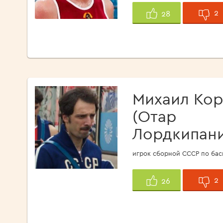
2
28
Михаил Кор
(Отар
Лордкипани
игрок сборной СССР по баск
2
26