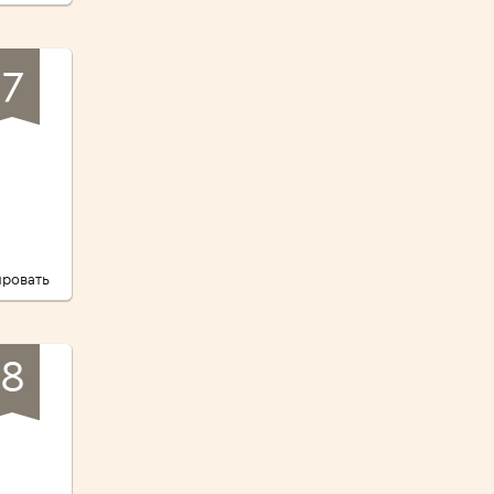
7
ровать
8