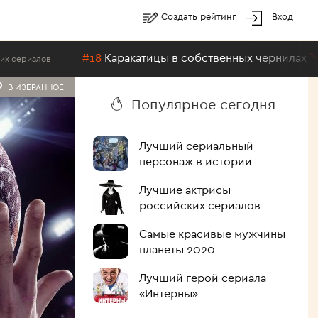
Создать рейтинг
Вход
#18
Каракатицы в собственных чернилах
Топ-20 лучших 
В ИЗБРАННОЕ
Популярное сегодня
Лучший сериальный
персонаж в истории
Лучшие актрисы
российских сериалов
Самые красивые мужчины
планеты 2020
Лучший герой сериала
«Интерны»