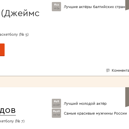
#12
Лучшие актёры балтийских стран
из 34
 (Джеймс
аскетболу (№ 5)
Коммента
#98
Лучший молодой актёр
из 107
дов
#496
Самые красивые мужчины России
из 716
кетболу (№ 7)