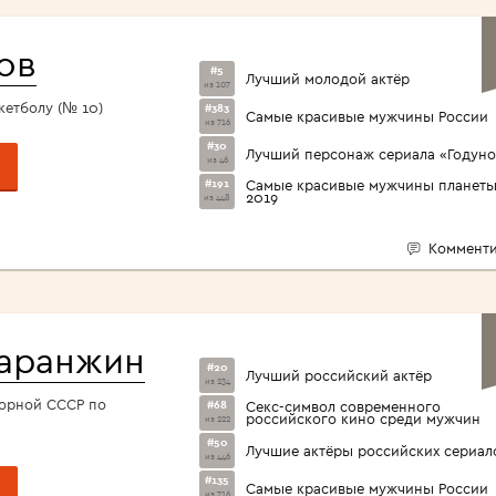
<1960>
ов
#5
Лучший молодой актёр
из 107
кетболу (№ 10)
#383
Самые красивые мужчины России
из 716
#30
Лучший персонаж сериала «Годуно
из 46
#191
Самые красивые мужчины планет
2019
из 448
Комменти
Гаранжин
#20
Лучший российский актёр
из 234
борной СССР по
#68
Секс-символ современного
российского кино среди мужчин
из 222
#50
Лучшие актёры российских сериал
из 446
#135
Самые красивые мужчины России
из 716