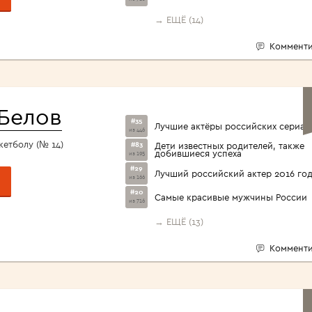
→ ЕЩЁ (14)
Комменти
Белов
#35
Лучшие актёры российских сериал
из 446
кетболу (№ 14)
#83
Дети известных родителей, также
добившиеся успеха
из 195
#29
Лучший российский актер 2016 го
из 166
#20
Самые красивые мужчины России
из 716
→ ЕЩЁ (13)
Комменти