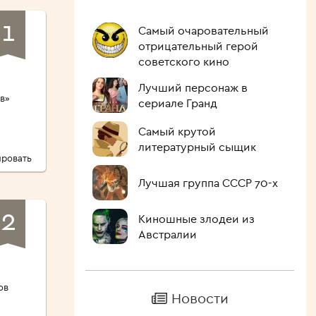
1
Самый очаровательный
отрицательный герой
советского кино
Лучший персонаж в
в»
сериале Гранд
ы
Самый крутой
литературный сыщик
ровать
Лучшая группа СССР 70-х
2
Киношные злодеи из
Австралии
ов
Новости