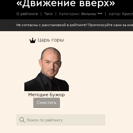
«Движение вверх»
О рейтинге
|
Теги
|
Категории:
Фильмы
|
Автор:
Крис
Не согласны с расстановкой в рейтинге? Про
Царь горы
Методие Бужор
Сместить