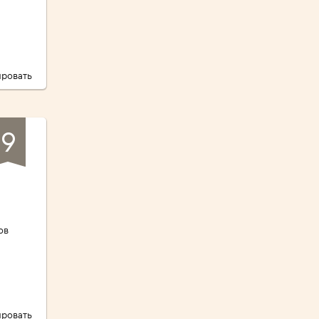
ровать
9
ов
ровать