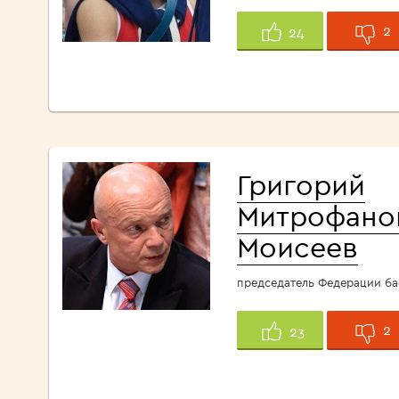
2
24
Григорий
Митрофано
Моисеев
председатель Федерации ба
2
23