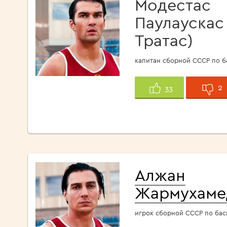
Модестас
Паулаускас
Тратас)
капитан сборной СССР по б
2
33
Алжан
Жармухаме
игрок сборной СССР по бас