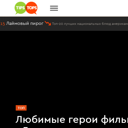
пирог
Топ-20 лучших национальных блюд американской кухни
ТОП
Любимые герои филь