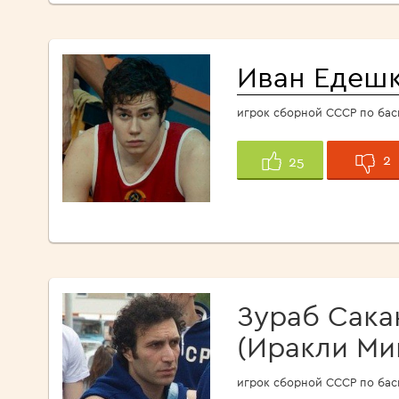
Иван Едеш
игрок сборной СССР по бас
2
25
Зураб Сака
(Иракли Ми
игрок сборной СССР по бас