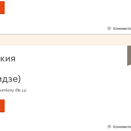
Комменти
кия
дзе)
етболу (№ 11)
Комменти