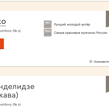
ко
#92
Лучший молодой актёр
из 107
кетболу (№ 9)
#474
Самые красивые мужчины России
из 716
Комменти
нделидзе
кава)
кетболу (№ 6)