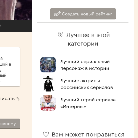
Создать новый рейтинг
!
Лучшее в этой
категории
ой
Лучший сериальный
иший в
персонаж в истории
,
Лучшие актрисы
.
сыпу,
российских сериалов
ые
писать ⤣
Лучший герой сериала
ршо́й
«Интерны»
шие
 Как
-своему
лочить
ипит,
Вам может понравиться
голова.