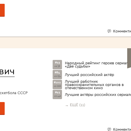
Комменти
#23
Народный рейтинг героев сериала
«Две судьбы»
из 38
вич
#84
Лучший российский актёр
из 234
Лучший работник
#102
правоохранительных органов в
из 206
отечественном кино
скетбола СССР
#93
Лучшие актёры российских сериал
из 446
→ ЕЩЁ (11)
Комменти