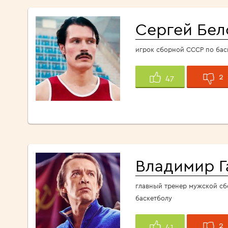
Сергей Бел
игрок сборной СССР по бас
2
47
Владимир 
главный тренер мужской с
баскетболу
2
41