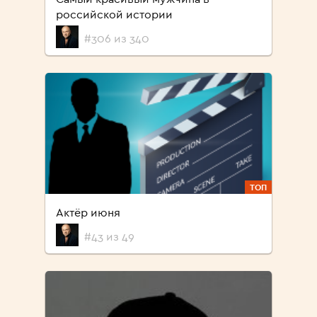
российской истории
#306 из 340
ТОП
Актёр июня
#43 из 49