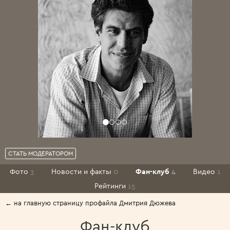
СТАТЬ МОДЕРАТОРОМ
Фото
3
Новости и факты
0
Фан-клуб
4
Видео
1
Рейтинги
15
← на главную страницу профайла Дмитрия Дюжева
Фан-клуб