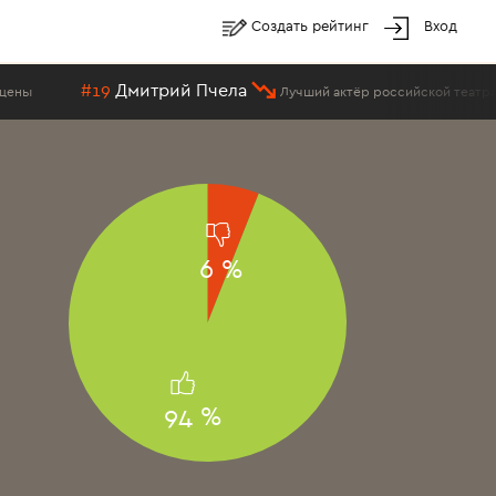
Создать рейтинг
Вход
#19
Дмитрий Пчела
ы
Лучший актёр российской театральн
6 %
94 %