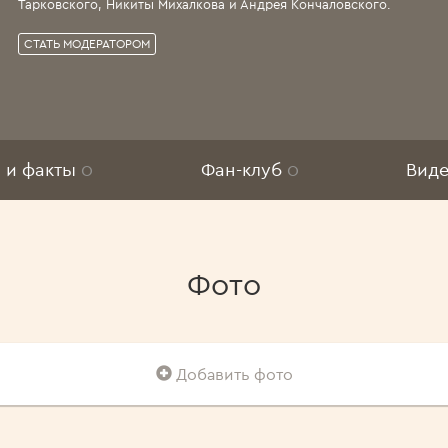
Тарковского, Никиты Михалкова и Андрея Кончаловского.
СТАТЬ МОДЕРАТОРОМ
 и факты
0
Фан-клуб
0
Вид
Фото
Добавить фото