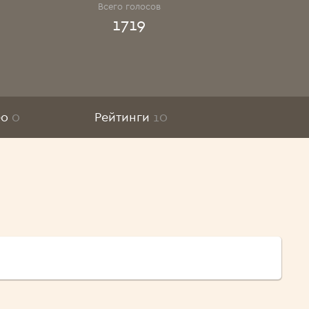
Всего голосов
1719
ео
0
Рейтинги
10