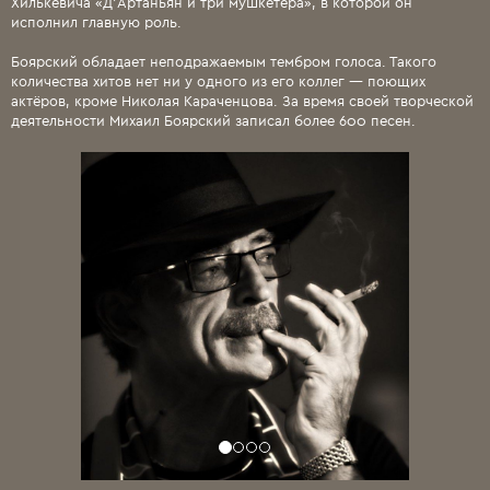
Хилькевича «Д’Артаньян и три мушкетёра», в которой он
исполнил главную роль.
Боярский обладает неподражаемым тембром голоса. Такого
количества хитов нет ни у одного из его коллег — поющих
актёров, кроме Николая Караченцова. За время своей творческой
деятельности Михаил Боярский записал более 600 песен.