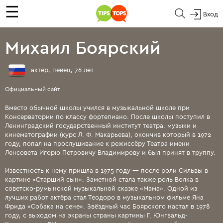
☰
Вход
Михаил Боярский
актёр, певец, 76 лет
Официальный сайт
Вместо обычной школы учился в музыкальной школе при
Консерватории по классу фортепиано. После школы поступил в
Ленинградский государственный институт театра, музыки и
кинематографии (курс Л. Ф. Макарьева), окончив который в 1972
году, попал на прослушивание к режиссёру Театра имени
Ленсовета Игорю Петровичу Владимирову и был принят в труппу.
Известность к нему пришла в 1975 году — после роли Сильвы в
картине «Старший сын». Заметной стала также роль Волка в
советско-румынской музыкальной сказке «Мама». Одной из
лучших работ актёра стал Теодоро в музыкальном фильме Яна
Фрида «Собака на сене». Звёздный час Боярского настал в 1978
году, с выходом на экраны страны картины Г. Юнгвальд-