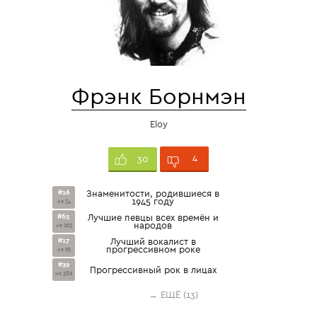
Фрэнк Борнмэн
Eloy
4
30
#16
Знаменитости, родившиеся в
1945 году
из 34
#65
Лучшие певцы всех времён и
народов
из 263
#17
Лучший вокалист в
прогрессивном роке
из 95
#39
Прогрессивный рок в лицах
из 386
→ ЕЩЁ (13)