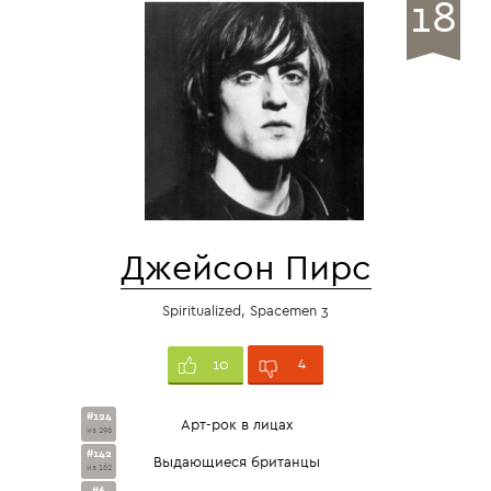
18
Джейсон Пирс
Spiritualized, Spacemen 3
4
10
#124
Арт-рок в лицах
из 296
#142
Выдающиеся британцы
из 162
#6