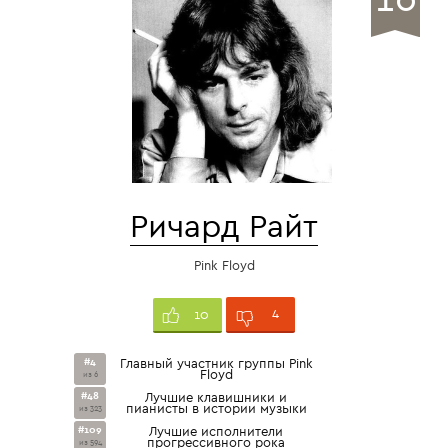
Ричард Райт
Pink Floyd
4
10
#4
Главный участник группы Pink
Floyd
из 6
#48
Лучшие клавишники и
пианисты в истории музыки
из 323
#109
Лучшие исполнители
прогрессивного рока
из 594