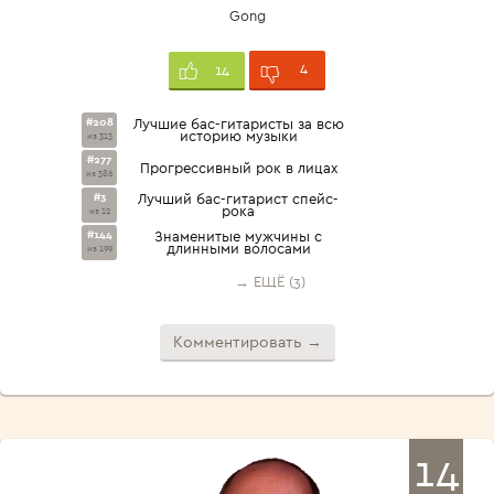
Gong
4
14
#208
Лучшие бас-гитаристы за всю
историю музыки
из 313
#277
Прогрессивный рок в лицах
из 386
#3
Лучший бас-гитарист спейс-
рока
из 12
#144
Знаменитые мужчины с
длинными волосами
из 199
→ ЕЩЁ (3)
Комментировать →
14