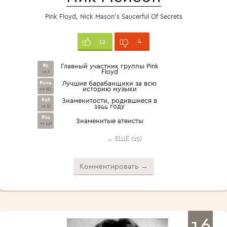
Pink Floyd, Nick Mason's Saucerful Of Secrets
4
12
#5
Главный участник группы Pink
Floyd
из 6
#104
Лучшие барабанщики за всю
историю музыки
из 231
#18
Знаменитости, родившиеся в
1944 году
из 25
#14
Знаменитые атеисты
из 142
→ ЕЩЁ (15)
Комментировать →
16