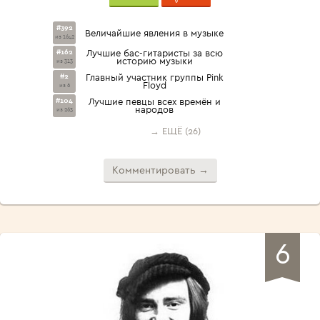
#392
Величайшие явления в музыке
из 1642
#162
Лучшие бас-гитаристы за всю
историю музыки
из 313
#2
Главный участник группы Pink
Floyd
из 6
#104
Лучшие певцы всех времён и
народов
из 263
→ ЕЩЁ (26)
Комментировать →
6