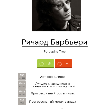
Ричард Барбьери
Porcupine Tree
4
18
#37
Арт-поп в лицах
из 111
#145
Лучшие клавишники и
пианисты в истории музыки
из 323
#103
Прогрессивный рок в лицах
из 386
#16
Прогрессивный метал в лицах
из 35