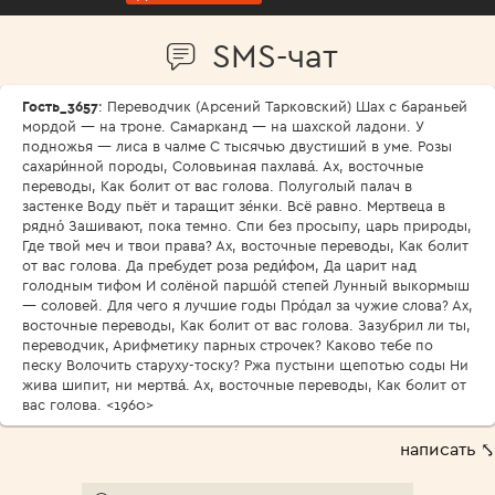
SMS-чат
Гость_3657
: Переводчик (Арсений Тарковский) Шах с бараньей
мордой — на троне. Самарканд — на шахской ладони. У
подножья — лиса в чалме С тысячью двустиший в уме. Розы
сахари́нной породы, Соловьиная пахлава́. Ах, восточные
переводы, Как болит от вас голова. Полуголый палач в
застенке Воду пьёт и таращит зе́нки. Всё равно. Мертвеца в
рядно́ Зашивают, пока темно. Спи без просыпу, царь природы,
Где твой меч и твои права? Ах, восточные переводы, Как болит
от вас голова. Да пребудет роза реди́фом, Да царит над
голодным тифом И солёной паршо́й степей Лунный выкормыш
— соловей. Для чего я лучшие годы Про́дал за чужие слова? Ах,
восточные переводы, Как болит от вас голова. Зазубрил ли ты,
переводчик, Арифметику парных строчек? Каково тебе по
песку Волочить старуху-тоску? Ржа пустыни щепотью соды Ни
жива шипит, ни мертва́. Ах, восточные переводы, Как болит от
вас голова. <1960>
написать ⤣