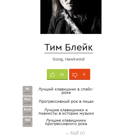
Тим Блейк
Gong, Hawkwind
4
22
#5
Лучший клавишник в спейс-
роке
из 17
#153
Прогрессивный рок в лицах
из 386
#108
Лучшие клавишники и
пианисты в истории музыки
из 323
#36
Лучшие клавишники
прогрессивного рока
из 98
→ ЕЩЁ (7)