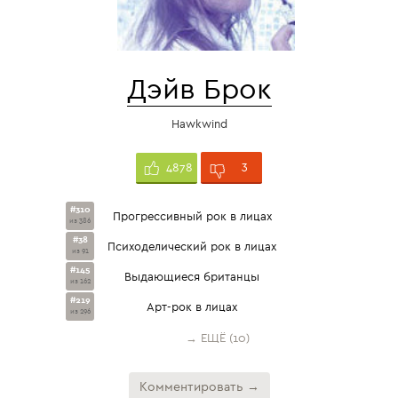
Дэйв Брок
Hawkwind
3
4878
#310
Прогрессивный рок в лицах
из 386
#38
Психоделический рок в лицах
из 91
#145
Выдающиеся британцы
из 162
#219
Арт-рок в лицах
из 296
→ ЕЩЁ (10)
Комментировать →