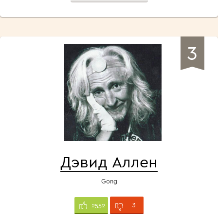
3
Дэвид Аллен
Gong
3
2552