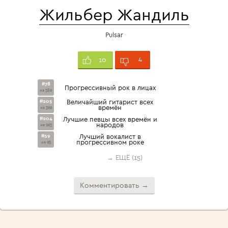
Жильбер Жандиль
Pulsar
4
10
#78
Прогрессивный рок в лицах
из 386
#205
Величайший гитарист всех
времён
из 369
#204
Лучшие певцы всех времён и
народов
из 263
#59
Лучший вокалист в
прогрессивном роке
из 95
→ ЕЩЁ (15)
Комментировать →