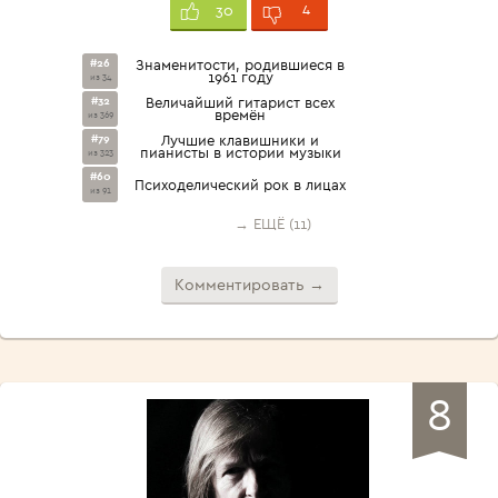
4
30
#26
Знаменитости, родившиеся в
1961 году
из 34
#32
Величайший гитарист всех
времён
из 369
#79
Лучшие клавишники и
пианисты в истории музыки
из 323
#60
Психоделический рок в лицах
из 91
→ ЕЩЁ (11)
Комментировать →
8