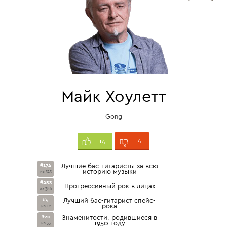
Майк Хоулетт
Gong
4
14
#174
Лучшие бас-гитаристы за всю
историю музыки
из 313
#253
Прогрессивный рок в лицах
из 386
#4
Лучший бас-гитарист спейс-
рока
из 12
#20
Знаменитости, родившиеся в
1950 году
из 33