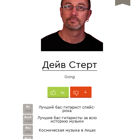
Дейв Стерт
Gong
4
14
#2
Лучший бас-гитарист спейс-
рока
из 12
#106
Лучшие бас-гитаристы за всю
историю музыки
из 313
#21
Космическая музыка в лицах
из 54
#271