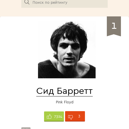
1
Сид Барретт
Pink Floyd
3
7324