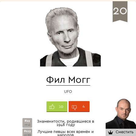
20
Фил Могг
UFO
4
10
#29
Знаменитости, родившиеся в
1948 году
из 43
#213
Лучшие певцы всех времён и
Сместить
народов
из 263