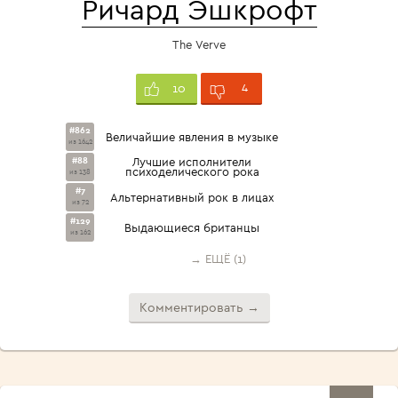
Ричард Эшкрофт
The Verve
4
10
#862
Величайшие явления в музыке
из 1642
#88
Лучшие исполнители
психоделического рока
из 138
#7
Альтернативный рок в лицах
из 72
#129
Выдающиеся британцы
из 162
→ ЕЩЁ (1)
Комментировать →