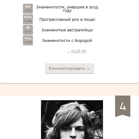
#31
Знаменитости, умершие в 2015
году
из 33
#280
Прогрессивный рок в лицах
из 386
#8
Знаменитые австралийцы
из 18
#144
Знаменитости с бородой
из 536
→ ЕЩЁ (8)
Комментировать →
4