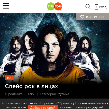
☰
Вход
В ИЗБРАННОЕ
ТОП
Спейс-рок в лицах
О рейтинге
|
Теги
|
Категория:
Музыка
Не согласны с расстановкой в рейтинге? Проголосуйте сами за имеющиеся
варианты или
и за него проголосуют другие!
Добавьте свой