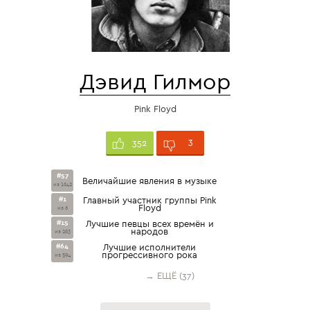
Дэвид Гилмор
Pink Floyd
3
352
#57
Величайшие явления в музыке
из 1642
#1
Главный участник группы Pink
Floyd
из 6
#15
Лучшие певцы всех времён и
народов
из 263
#64
Лучшие исполнители
прогрессивного рока
из 594
→ ЕЩЁ (37)