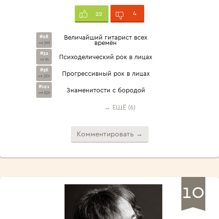
4
22
#28
Величайший гитарист всех
времён
из 369
#32
Психоделический рок в лицах
из 91
#36
Прогрессивный рок в лицах
из 386
#191
Знаменитости с бородой
из 536
→ ЕЩЁ (6)
Комментировать →
10