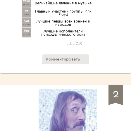
#560
Величайшие явления в музыке
из 1642
#3
Главный участник группы Pink
Floyd
из 6
#42
Лучшие певцы всех времён и
народов
из 263
#12
Лучшие исполнители
психоделического рока
из 138
→ ЕЩЁ (18)
Комментировать →
2