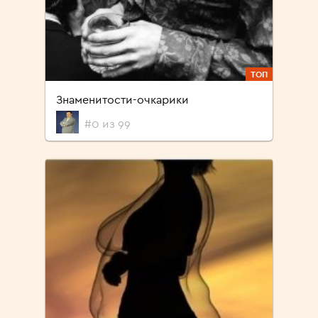
ТОП
Знаменитости-очкарики
#0 из 99