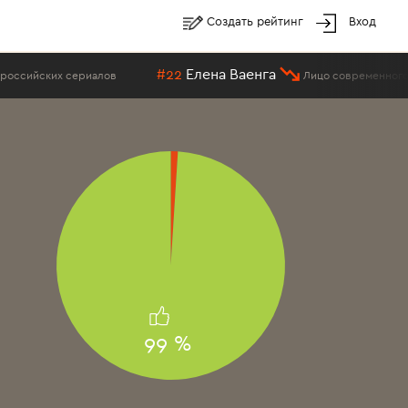
Создать рейтинг
Вход
#22
Елена Ваенга
сийских сериалов
Лицо современного Сан
99 %