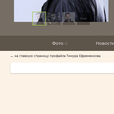
Еще
Фото
0
Новост
← на главную страницу профайла Тимура Ефременкова