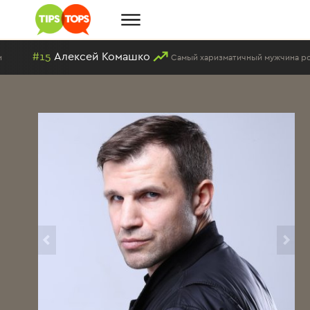
#15
Алексей Комашко
Самый харизматичный мужчина россий