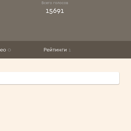
Всего голосов
15691
део
0
Рейтинги
1