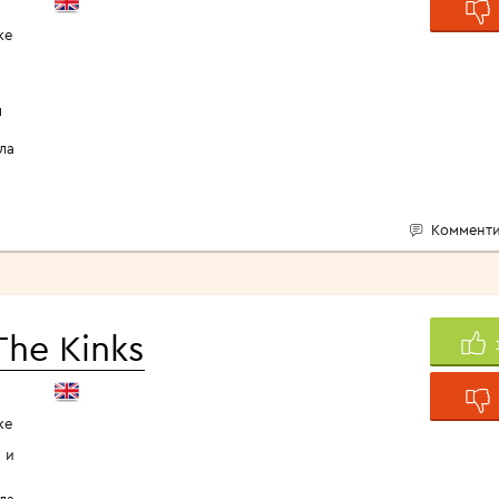
ке
ы
ла
Комменти
The Kinks
ке
 и
ла