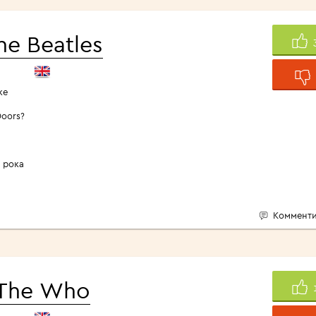
<1960>
he Beatles
ке
Doors?
 рока
Комменти
The Who