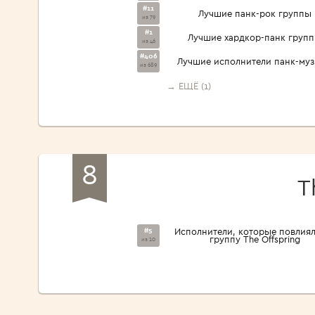
#11
Лучшие панк-рок группы
из 79
#1
Лучшие хардкор-панк груп
из 46
#406
Лучшие исполнители панк-му
из 689
→ ЕЩЁ (1)
8
T
#5
Исполнители, которые повлиял
группу The Offspring
из 10