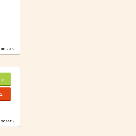
ровать
12
2
ровать