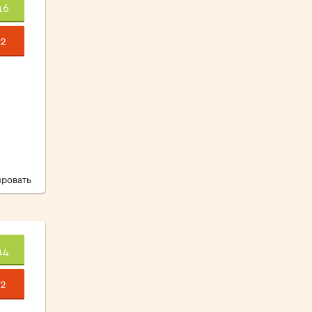
16
2
ровать
14
2