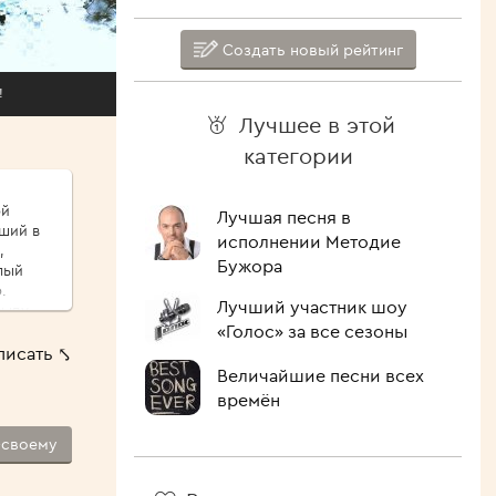
Создать новый рейтинг
!
Лучшее в этой
категории
ой
Лучшая песня в
иший в
исполнении Методие
,
Бужора
.
Лучший участник шоу
сыпу,
«Голос» за все сезоны
ые
писать ⤣
ршо́й
Величайшие песни всех
шие
времён
 Как
-своему
лочить
ипит,
голова.