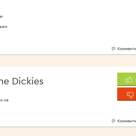
пы
зыки
Комменти
he Dickies
и на
Комменти