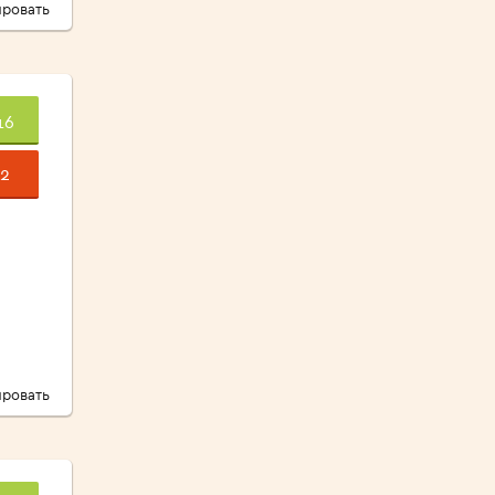
ровать
16
2
ровать