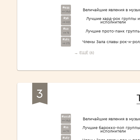
#933
Величайшие явления в музы
из 1642
#36
Лучшие хард-рок группы и
исполнители
из 113
#10
Лучшие прото-панк групп
из 75
#161
Члены Зала славы рок-н-рол
из 175
→ ЕЩЁ (6)
3
#1018
Величайшие явления в музы
из 1642
#11
Лучшие барокко-поп группы
исполнители
из 70
#167
Члены Зала славы рок-н-рол