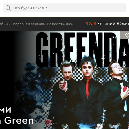
#248
Евгений Южин
 сериала «Во все тяжкие»
Лучший пе
ми
а Green