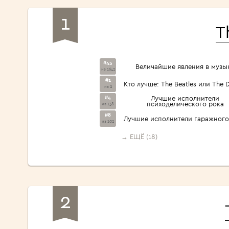
1
T
#45
Величайшие явления в музы
из 1642
#1
Кто лучше: The Beatles или The 
из 2
#4
Лучшие исполнители
психоделического рока
из 138
#8
Лучшие исполнители гаражного
из 102
→ ЕЩЁ (18)
2