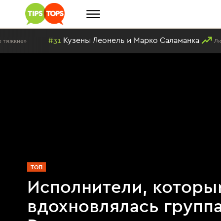
#31
Кузены Леонель и Марко Саламанка
Любимый персонаж
ТОП
Исполнители, которы
вдохновлялась групп