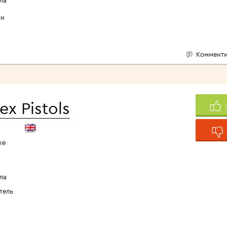
ли
Комменти
ex Pistols
ке
ла
тель