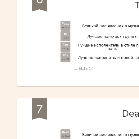
#254
Величайшие явления в музы
из 1642
#3
Лучшие панк-рок группы
из 79
#10
Лучшие исполнители в стиле п
панк
из 139
#64
Лучшие исполнители новой в
из 112
→ ЕЩЁ (7)
7
Dea
#978
Величайшие явления в музы
из 1642