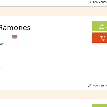
Комменти
Ramones
ке
пы
Комменти