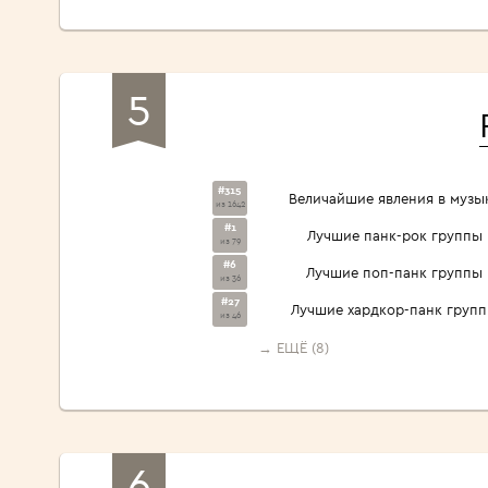
5
#315
Величайшие явления в музы
из 1642
#1
Лучшие панк-рок группы
из 79
#6
Лучшие поп-панк группы
из 36
#27
Лучшие хардкор-панк груп
из 46
→ ЕЩЁ (8)
6