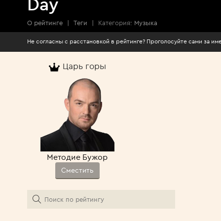
Day
О рейтинге
|
Теги
|
Категория:
Музыка
Не согласны с расстановкой в рейтинге? Про
Царь горы
Методие Бужор
Сместить