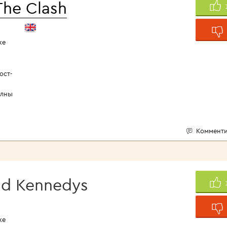
The Clash
ке
ост-
олны
Комменти
d Kennedys
ке