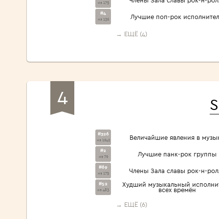
из 175
#4
Лучшие поп-рок исполните
из 136
→ ЕЩЁ (4)
4
S
#326
Величайшие явления в музы
из 1642
#2
Лучшие панк-рок группы
из 79
#69
Члены Зала славы рок-н-рол
из 175
#52
Худший музыкальный исполни
всех времён
из 483
→ ЕЩЁ (6)