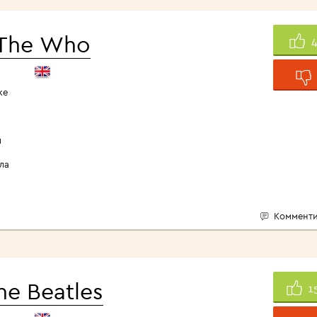
<1960>
The Who
ке
ы
ла
Комменти
he Beatles
1