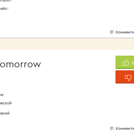
пейс-
Комменти
Tomorrow
ке
ческой
ивной
Комменти