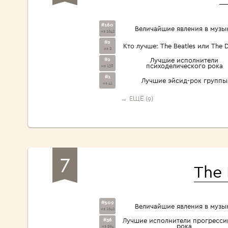
#160
Величайшие явления в музы
из 1642
#2
Кто лучше: The Beatles или The 
из 2
#2
Лучшие исполнители
психоделического рока
из 138
#1
Лучшие эйсид-рок группы
из 41
→ ЕЩЁ (9)
7
The
#509
Величайшие явления в музы
из 1642
#36
Лучшие исполнители прогресси
рока
из 594