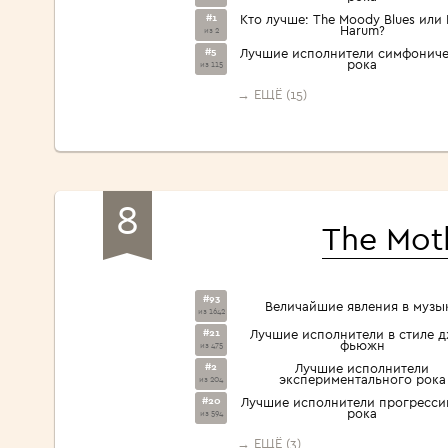
#1
Кто лучше: The Moody Blues или 
Harum?
из 2
#5
Лучшие исполнители симфониче
рока
из 115
→ ЕЩЁ (15)
8
The Moth
#93
Величайшие явления в музы
из 1642
#21
Лучшие исполнители в стиле д
фьюжн
из 475
#2
Лучшие исполнители
экспериментального рока
из 204
#20
Лучшие исполнители прогресси
рока
из 594
→ ЕЩЁ (3)