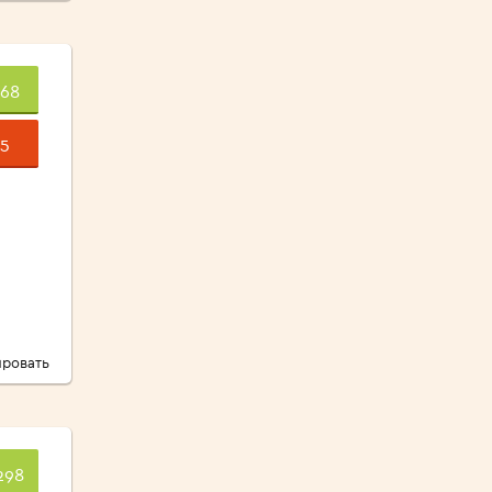
668
5
ровать
298