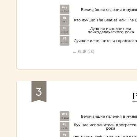
#44
Величайшие явления в музы
из 1642
#1
Кто лучше: The Beatles или The 
из 2
#4
Лучшие исполнители
психоделического рока
из 138
#8
Лучшие исполнители гаражного
из 102
→ ЕЩЁ (18)
3
P
#13
Величайшие явления в музы
из 1642
#2
Лучшие исполнители прогресси
рока
из 594
#2
Кто лучше: Pink Floyd или King C