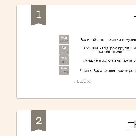
1
#933
Величайшие явления в музы
из 1642
#36
Лучшие хард-рок группы и
исполнители
из 113
#10
Лучшие прото-панк групп
из 75
#161
Члены Зала славы рок-н-рол
из 175
→ ЕЩЁ (6)
2
T