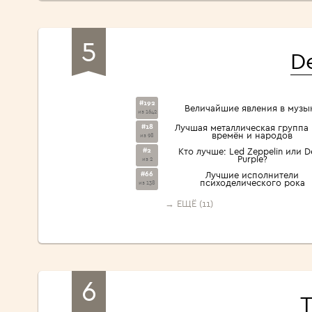
5
D
#192
Величайшие явления в музы
из 1642
#18
Лучшая металлическая группа 
времён и народов
из 98
#2
Кто лучше: Led Zeppelin или 
Purple?
из 2
#66
Лучшие исполнители
психоделического рока
из 138
→ ЕЩЁ (11)
6