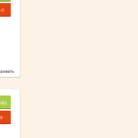
10
ровать
082
9