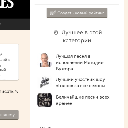
Создать новый рейтинг
!
Лучшее в этой
категории
ой
Лучшая песня в
иший в
исполнении Методие
,
Бужора
.
Лучший участник шоу
сыпу,
«Голос» за все сезоны
ые
писать ⤣
ршо́й
Величайшие песни всех
шие
времён
 Как
-своему
лочить
ипит,
голова.