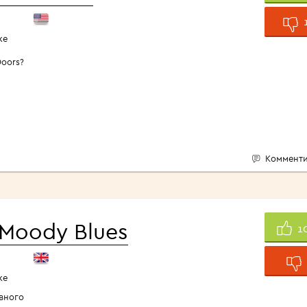
ке
Doors?
Комменти
 Moody Blues
1
ке
вного