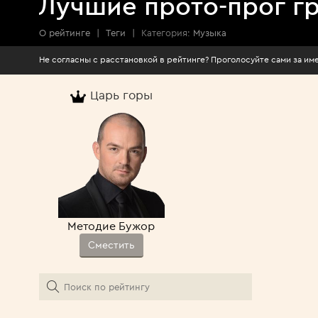
Лучшие прото-прог г
О рейтинге
|
Теги
|
Категория:
Музыка
Не согласны с расстановкой в рейтинге? Про
Царь горы
Методие Бужор
Сместить