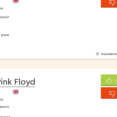
ке
Doors?
 рока
Комменти
ink Floyd
1
ке
вного
rimson?