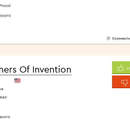
Procol
ского
Комменти
ers Of Invention
1
ке
жаз-
вного