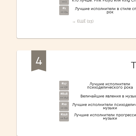
из 2
#1
Лучшие исполнители в стиле с
рок
из 134
→ ЕЩЁ (23)
4
#17
Лучшие исполнители
психоделического рока
из 138
#828
Величайшие явления в музы
из 1642
#19
Лучшие исполнители психодели
музыки
из 151
#756
Лучшие исполнители прогресс
музыки
из 840