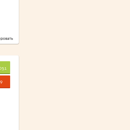
ровать
051
9