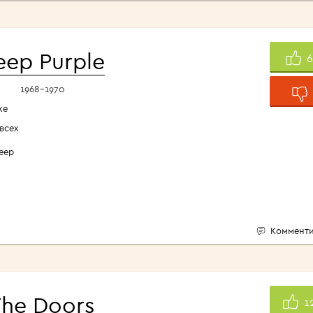
eep Purple
1968-1970
ке
всех
Deep
Комменти
The Doors
1