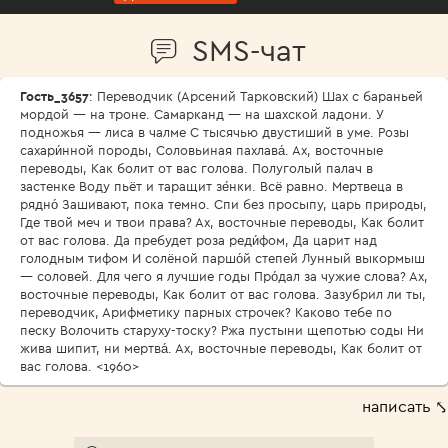
SMS-чат
Гость_3657
: Переводчик (Арсений Тарковский) Шах с бараньей
мордой — на троне. Самарканд — на шахской ладони. У
подножья — лиса в чалме С тысячью двустиший в уме. Розы
сахари́нной породы, Соловьиная пахлава́. Ах, восточные
переводы, Как болит от вас голова. Полуголый палач в
застенке Воду пьёт и таращит зе́нки. Всё равно. Мертвеца в
рядно́ Зашивают, пока темно. Спи без просыпу, царь природы,
Где твой меч и твои права? Ах, восточные переводы, Как болит
от вас голова. Да пребудет роза реди́фом, Да царит над
голодным тифом И солёной паршо́й степей Лунный выкормыш
— соловей. Для чего я лучшие годы Про́дал за чужие слова? Ах,
восточные переводы, Как болит от вас голова. Зазубрил ли ты,
переводчик, Арифметику парных строчек? Каково тебе по
песку Волочить старуху-тоску? Ржа пустыни щепотью соды Ни
жива шипит, ни мертва́. Ах, восточные переводы, Как болит от
вас голова. <1960>
написать ⤣