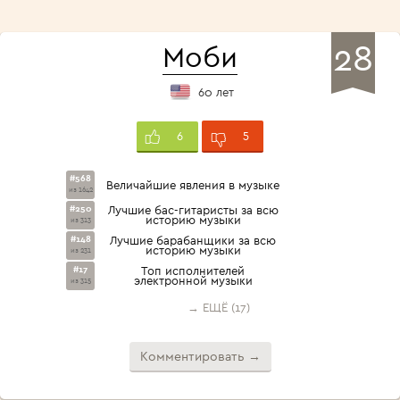
28
Моби
60 лет
5
6
#568
Величайшие явления в музыке
из 1642
#250
Лучшие бас-гитаристы за всю
историю музыки
из 313
#148
Лучшие барабанщики за всю
историю музыки
из 231
#17
Топ исполнителей
электронной музыки
из 315
→ ЕЩЁ (17)
Комментировать →