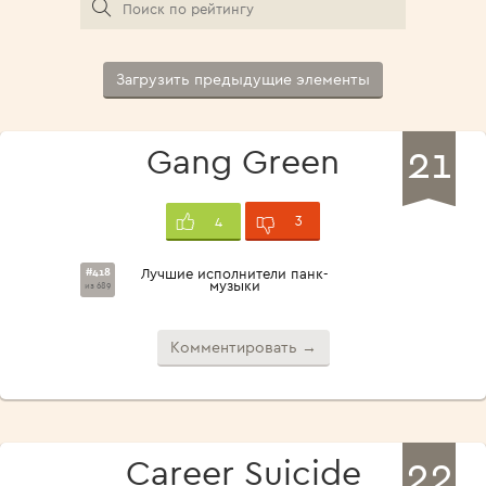
Загрузить предыдущие элементы
21
Gang Green
3
4
#418
Лучшие исполнители панк-
музыки
из 689
Комментировать →
22
Career Suicide