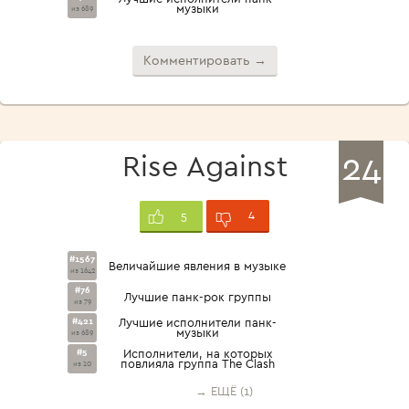
музыки
из 689
Комментировать →
24
Rise Against
4
5
#1567
Величайшие явления в музыке
из 1642
#76
Лучшие панк-рок группы
из 79
#421
Лучшие исполнители панк-
музыки
из 689
#5
Исполнители, на которых
повлияла группа The Clash
из 10
→ ЕЩЁ (1)