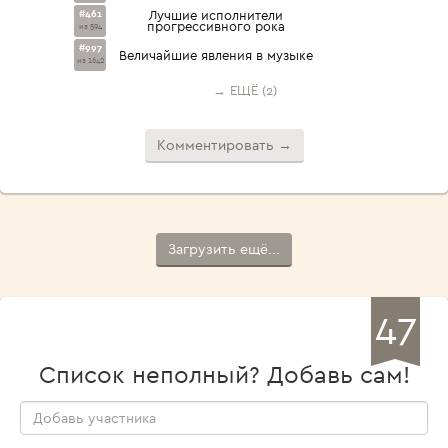
#461
Лучшие исполнители
прогрессивного рока
из 594
#997
Величайшие явления в музыке
из 1642
→ ЕЩЁ (2)
Комментировать →
Загрузить ещё...
47
Список неполный? Добавь сам!