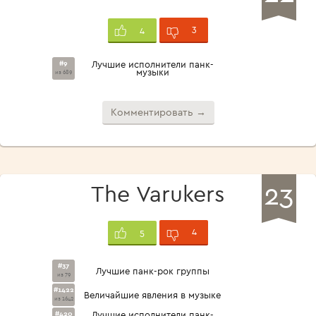
3
4
#9
Лучшие исполнители панк-
музыки
из 689
Комментировать →
23
The Varukers
4
5
#37
Лучшие панк-рок группы
из 79
#1422
Величайшие явления в музыке
из 1642
#420
Лучшие исполнители панк-