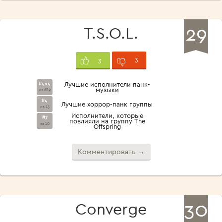
29
T.S.O.L.
3
3
#424
Лучшие исполнители панк-
музыки
из 689
#4
Лучшие хоррор-панк группы
из 13
Исполнители, которые
#7
повлияли на группу The
из 10
Offspring
Комментировать →
30
Converge