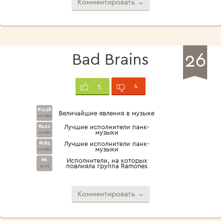
Комментировать →
26
Bad Brains
4
5
#1538
Величайшие явления в музыке
из 1642
#422
Лучшие исполнители панк-
музыки
из 689
#185
Лучшие исполнители панк-
музыки
из 689
#6
Исполнители, на которых
повлияла группа Ramones
из 12
Комментировать →