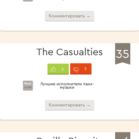
Комментировать →
35
The Casualties
3
3
#430
Лучшие исполнители панк-
музыки
из 689
Комментировать →