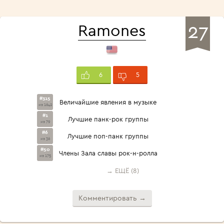
27
Ramones
5
6
#315
Величайшие явления в музыке
из 1642
#1
Лучшие панк-рок группы
из 79
#6
Лучшие поп-панк группы
из 36
#50
Члены Зала славы рок-н-ролла
из 175
→ ЕЩЁ (8)
Комментировать →