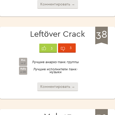
Комментировать →
38
Leftöver Crack
3
3
#12
Лучшие анархо-панк группы
из 27
#389
Лучшие исполнители панк-
музыки
из 689
Комментировать →