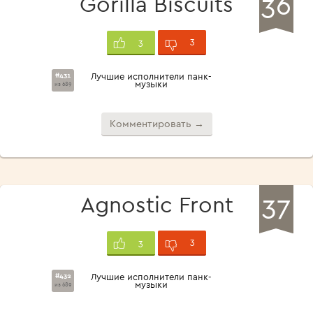
36
Gorilla Biscuits
3
3
#431
Лучшие исполнители панк-
музыки
из 689
Комментировать →
37
Agnostic Front
3
3
#432
Лучшие исполнители панк-
музыки
из 689