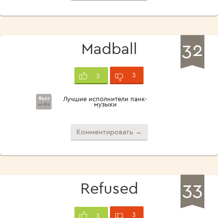
32
Madball
3
3
#427
Лучшие исполнители панк-
музыки
из 689
Комментировать →
33
Refused
3
3