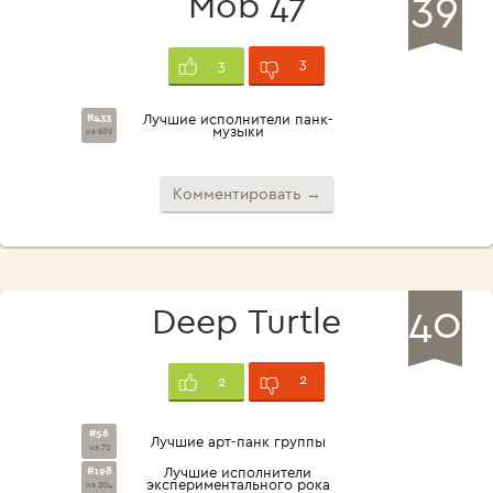
39
Mob 47
3
3
#433
Лучшие исполнители панк-
музыки
из 689
Комментировать →
40
Deep Turtle
2
2
#56
Лучшие арт-панк группы
из 72
#198
Лучшие исполнители
экспериментального рока
из 204