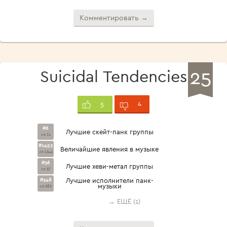
Комментировать →
25
Suicidal Tendencies
4
5
#6
Лучшие скейт-панк группы
из 11
#1453
Величайшие явления в музыке
из 1642
#36
Лучшие хеви-метал группы
из 57
#348
Лучшие исполнители панк-
музыки
из 689
→ ЕЩЁ (1)