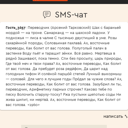
SMS-чат
Гость_3657
: Переводчик (Арсений Тарковский) Шах с бараньей
мордой — на троне. Самарканд — на шахской ладони. У
подножья — лиса в чалме С тысячью двустиший в уме. Розы
сахари́нной породы, Соловьиная пахлава́. Ах, восточные
переводы, Как болит от вас голова. Полуголый палач в
застенке Воду пьёт и таращит зе́нки. Всё равно. Мертвеца в
рядно́ Зашивают, пока темно. Спи без просыпу, царь природы,
Где твой меч и твои права? Ах, восточные переводы, Как болит
от вас голова. Да пребудет роза реди́фом, Да царит над
голодным тифом И солёной паршо́й степей Лунный выкормыш
— соловей. Для чего я лучшие годы Про́дал за чужие слова? Ах,
восточные переводы, Как болит от вас голова. Зазубрил ли ты,
переводчик, Арифметику парных строчек? Каково тебе по
песку Волочить старуху-тоску? Ржа пустыни щепотью соды Ни
жива шипит, ни мертва́. Ах, восточные переводы, Как болит от
вас голова. <1960>
написать ⤣