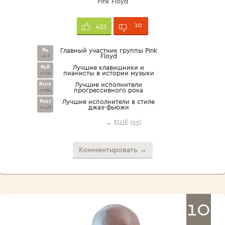
Pink Floyd
10
435
#4
Главный участник группы Pink
Floyd
из 6
#48
Лучшие клавишники и
пианисты в истории музыки
из 323
#109
Лучшие исполнители
прогрессивного рока
из 594
#457
Лучшие исполнители в стиле
джаз-фьюжн
из 475
→ ЕЩЁ (23)
Комментировать →
10