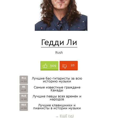
Гедди Ли
Rush
10
509
#12
Лучшие бас-гитаристы за всю
историю музыки
из 313
#6
Самые известные граждане
Канады
из 68
#28
Лучшие певцы всех времён и
народов
из 263
#66
Лучшие клавишники и
пианисты в истории музыки
из 323
→ ЕЩЁ (15)