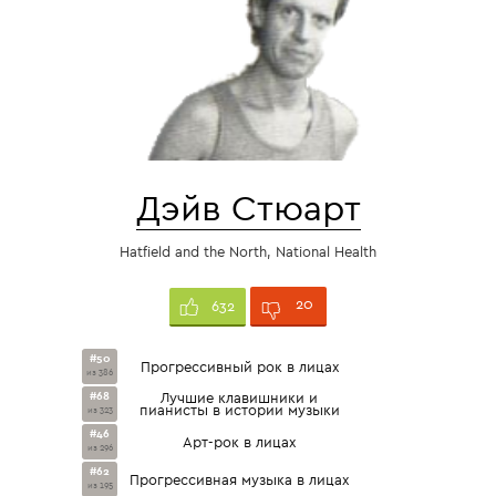
Дэйв Стюарт
Hatfield and the North, National Health
20
632
#50
Прогрессивный рок в лицах
из 386
#68
Лучшие клавишники и
пианисты в истории музыки
из 323
#46
Арт-рок в лицах
из 296
#62
Прогрессивная музыка в лицах
из 195