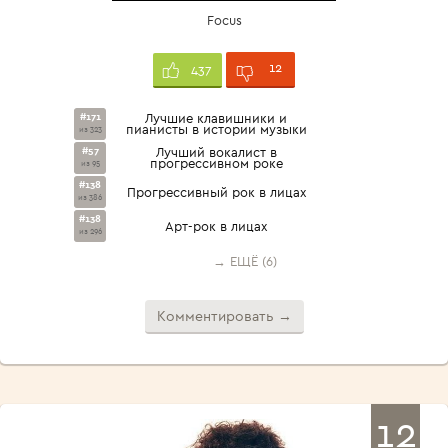
Focus
12
437
#171
Лучшие клавишники и
пианисты в истории музыки
из 323
#57
Лучший вокалист в
прогрессивном роке
из 95
#138
Прогрессивный рок в лицах
из 386
#138
Арт-рок в лицах
из 296
→ ЕЩЁ (6)
Комментировать →
12