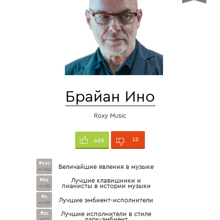
Брайан Ино
Roxy Music
12
499
#227
Величайшие явления в музыке
из 1642
#69
Лучшие клавишники и
пианисты в истории музыки
из 323
#2
Лучшие эмбиент-исполнители
из 105
#31
Лучшие исполнители в стиле
дарк-эмбиент
из 33