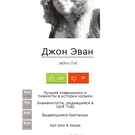
Джон Эван
Jethro Tull
12
410
#169
Лучшие клавишники и
пианисты в истории музыки
из 323
#24
Знаменитости, родившиеся в
1948 году
из 43
#138
Выдающиеся британцы
из 162
#172
Арт-рок в лицах
из 296