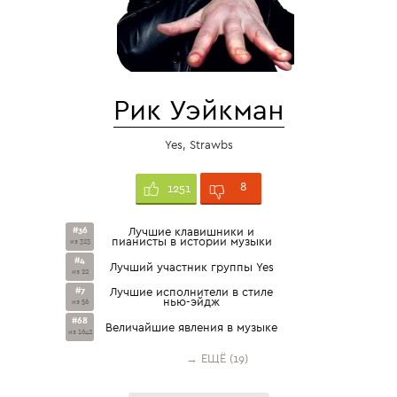
Рик Уэйкман
Yes, Strawbs
8
1251
#36
Лучшие клавишники и
пианисты в истории музыки
из 323
#4
Лучший участник группы Yes
из 22
#7
Лучшие исполнители в стиле
нью-эйдж
из 56
#68
Величайшие явления в музыке
из 1642
→ ЕЩЁ (19)