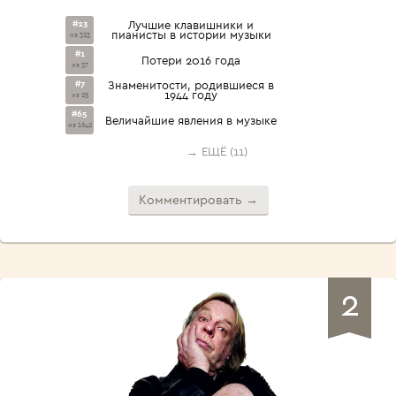
#23
Лучшие клавишники и
пианисты в истории музыки
из 323
#1
Потери 2016 года
из 37
#7
Знаменитости, родившиеся в
1944 году
из 25
#65
Величайшие явления в музыке
из 1642
→ ЕЩЁ (11)
Комментировать →
2