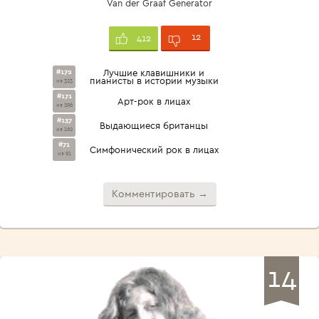
Van der Graaf Generator
12
412
#172
Лучшие клавишники и
пианисты в истории музыки
из 323
#171
Арт-рок в лицах
из 296
#137
Выдающиеся британцы
из 162
#71
Симфонический рок в лицах
из 91
Комментировать →
14