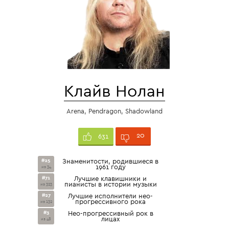
Клайв Нолан
Arena, Pendragon, Shadowland
20
631
#25
Знаменитости, родившиеся в
1961 году
из 34
#71
Лучшие клавишники и
пианисты в истории музыки
из 323
#27
Лучшие исполнители нео-
прогрессивного рока
из 132
#3
Нео-прогрессивный рок в
лицах
из 48