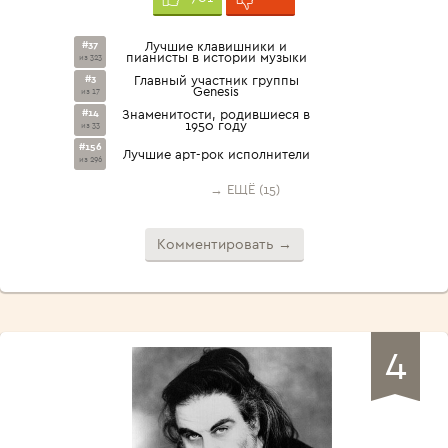
#37
Лучшие клавишники и
пианисты в истории музыки
из 323
#3
Главный участник группы
Genesis
из 17
#14
Знаменитости, родившиеся в
1950 году
из 33
#156
Лучшие арт-рок исполнители
из 296
→ ЕЩЁ (15)
Комментировать →
4