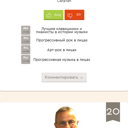
Caravan
20
609
#86
Лучшие клавишники и
пианисты в истории музыки
из 323
#63
Прогрессивный рок в лицах
из 386
#74
Арт-рок в лицах
из 296
#55
Прогрессивная музыка в лицах
из 195
Комментировать →
20