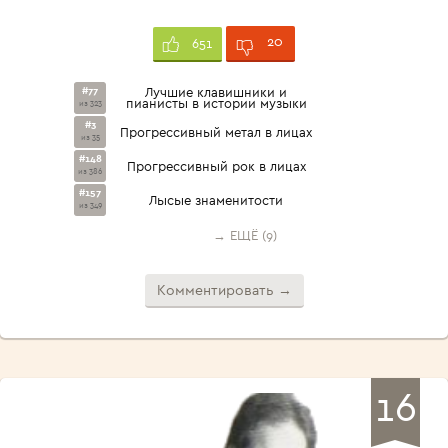
20
651
#77
Лучшие клавишники и
пианисты в истории музыки
из 323
#3
Прогрессивный метал в лицах
из 35
#148
Прогрессивный рок в лицах
из 386
#157
Лысые знаменитости
из 349
→ ЕЩЁ (9)
Комментировать →
16