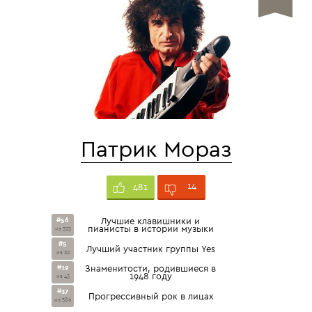
Патрик Мораз
14
481
#56
Лучшие клавишники и
пианисты в истории музыки
из 323
#5
Лучший участник группы Yes
из 22
#19
Знаменитости, родившиеся в
1948 году
из 43
#37
Прогрессивный рок в лицах
из 386