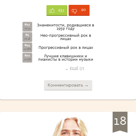
20
631
#25
Знаменитости, родившиеся в
1959 году
из 44
#5
Нео-прогрессивный рок в
лицах
из 48
#44
Прогрессивный рок в лицах
из 386
#70
Лучшие клавишники и
пианисты в истории музыки
из 323
→ ЕЩЁ (7)
Комментировать →
18