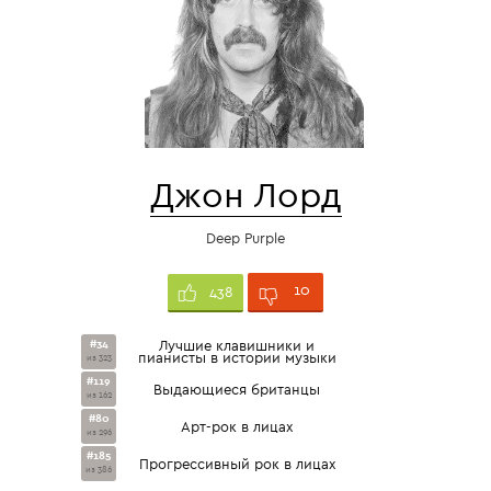
Джон Лорд
Deep Purple
10
438
#34
Лучшие клавишники и
пианисты в истории музыки
из 323
#119
Выдающиеся британцы
из 162
#80
Арт-рок в лицах
из 296
#185
Прогрессивный рок в лицах
из 386