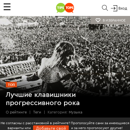
☰
Вход
В ИЗБРАННОЕ
ТОП
Лучшие клавишники
прогрессивного рока
О рейтинге
|
Теги
|
Категория:
Музыка
Не согласны с расстановкой в рейтинге? Проголосуйте сами за имеющиеся
варианты или
и за него проголосуют другие!
Добавьте свой