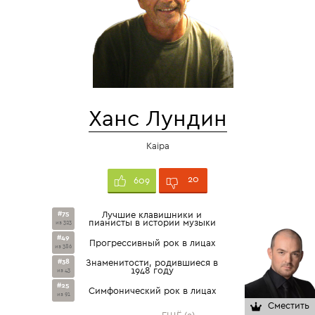
Ханс Лундин
Kaipa
20
609
#75
Лучшие клавишники и
пианисты в истории музыки
из 323
#49
Прогрессивный рок в лицах
из 386
#38
Знаменитости, родившиеся в
1948 году
из 43
#25
Симфонический рок в лицах
из 91
Сместить