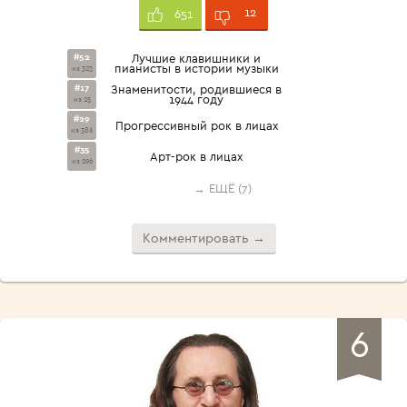
12
651
#52
Лучшие клавишники и
пианисты в истории музыки
из 323
#17
Знаменитости, родившиеся в
1944 году
из 25
#29
Прогрессивный рок в лицах
из 386
#35
Арт-рок в лицах
из 296
→ ЕЩЁ (7)
Комментировать →
6