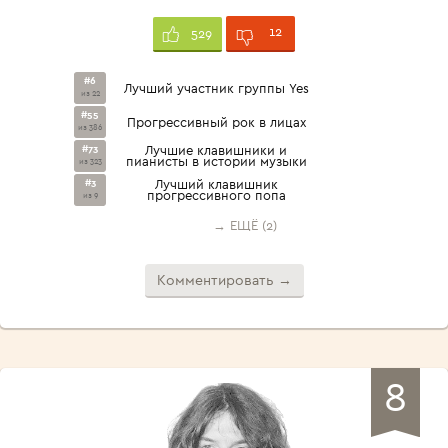
12
529
#6
Лучший участник группы Yes
из 22
#55
Прогрессивный рок в лицах
из 386
#73
Лучшие клавишники и
пианисты в истории музыки
из 323
#3
Лучший клавишник
прогрессивного попа
из 9
→ ЕЩЁ (2)
Комментировать →
8