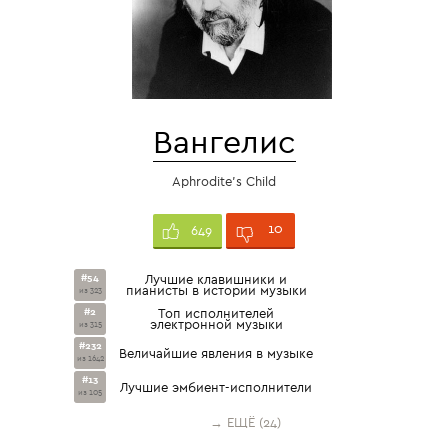
Вангелис
Aphrodite's Child
10
649
#54
Лучшие клавишники и
пианисты в истории музыки
из 323
#2
Топ исполнителей
электронной музыки
из 315
#232
Величайшие явления в музыке
из 1642
#13
Лучшие эмбиент-исполнители
из 105
→ ЕЩЁ (24)