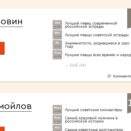
ловин
#76
Лучший певец современной
российской эстрады
из 284
#62
Лучшие певцы советской эстрады
из 112
#2
Знаменитости, родившиеся в 1950
году
из 33
#113
Лучшие певцы всех времён и наро
из 263
→ ЕЩЁ (18)
Комменти
мойлов
#203
Лучшие советские киноактёры
из 295
#132
Самый красивый мужчина в
российской истории
из 340
#27
Самые известные долгожители