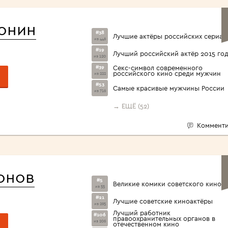
<1960>
онин
#38
Лучшие актёры российских сериал
из 446
#19
Лучший российский актёр 2015 го
из 120
#39
Секс-символ современного
российского кино среди мужчин
из 222
#53
Самые красивые мужчины России
из 716
→ ЕЩЁ (52)
Комменти
онов
#5
Великие комики советского кино
из 55
#21
Лучшие советские киноактёры
из 295
Лучший работник
#106
правоохранительных органов в
из 206
отечественном кино