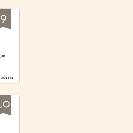
9
дов
ровать
10