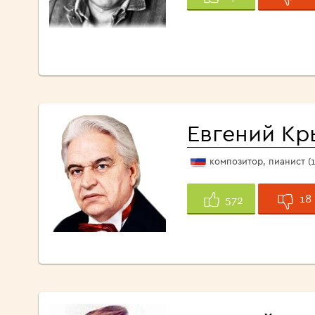
Евгений Кр
композитор, пианист (1
18
572