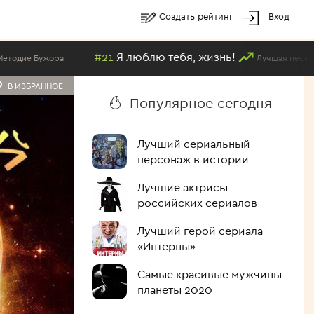
Создать рейтинг
Вход
#21
Я люблю тебя, жизнь!
Лучшая песня в исполнении Ме
В ИЗБРАННОЕ
Популярное сегодня
Лучший сериальный
персонаж в истории
Лучшие актрисы
российских сериалов
Лучший герой сериала
«Интерны»
Самые красивые мужчины
планеты 2020