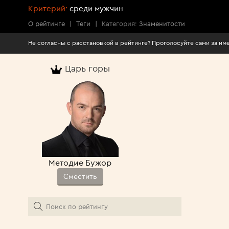
Критерий:
среди мужчин
О рейтинге
|
Теги
|
Категория:
Знаменитости
Не согласны с расстановкой в рейтинге? Про
Царь горы
Методие Бужор
Сместить