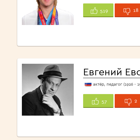
18
519
Евгений Ев
актёр, педагог (1926 - 1
2
57