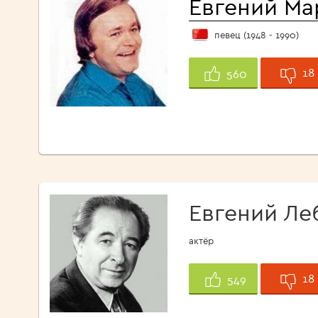
Евгений М
певец (1948 - 1990)
18
560
Евгений Ле
актёр
18
549