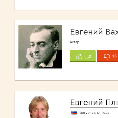
Евгений Ва
актёр
18
538
Евгений П
фигурист, 43 года