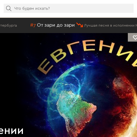
7
От зари до зари
Лучшая песня в исполнении Методие Бужора
ении