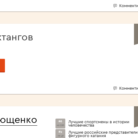
Комменти
хтангов
Комменти
лющенко
#6
Лучшие спортсмены в истории
человечества
из 120
#2
Лучшие российские представители
фигурного катания
из 49