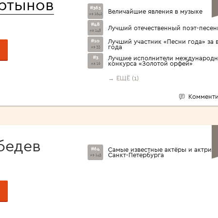
артынов
#363
Величайшие явления в музыке
из 1642
#48
Лучший отечественный поэт-песен
из 148
#10
Лучший участник «Песни года» за 
года
из 33
#3
Лучшие исполнители международн
конкурса «Золотой орфей»
из 16
→ ЕЩЁ (1)
Комменти
бедев
#64
Самые известные актёры и актрис
Санкт-Петербурга
из 145