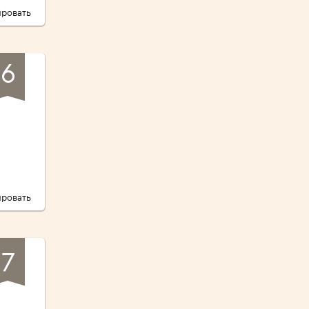
ровать
6
ровать
7