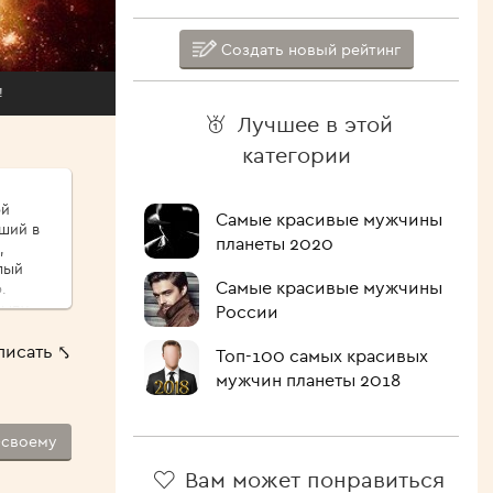
Создать новый рейтинг
!
Лучшее в этой
категории
ой
Самые красивые мужчины
иший в
планеты 2020
,
Самые красивые мужчины
.
сыпу,
России
ые
писать ⤣
Топ-100 самых красивых
ршо́й
мужчин планеты 2018
шие
 Как
-своему
лочить
ипит,
Вам может понравиться
голова.