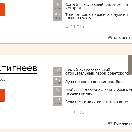
#7
Самый сексуальный спортсмен в
истории
из 51
#52
Топ-100 самых красивых мужчин
планеты 2018
из 783
→ ЕЩЁ (1)
Комменти
стигнеев
#36
Самый очаровательный
отрицательный герой советского 
из 80
992)
#25
Лучшие советские киноактёры
из 295
#5
Любимый персонаж серии фильмо
гардемаринах
из 38
#18
Великие комики советского кино
из 55
→ ЕЩЁ (4)
Комменти