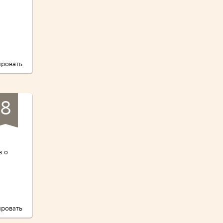
ровать
8
кино
в о
ровать