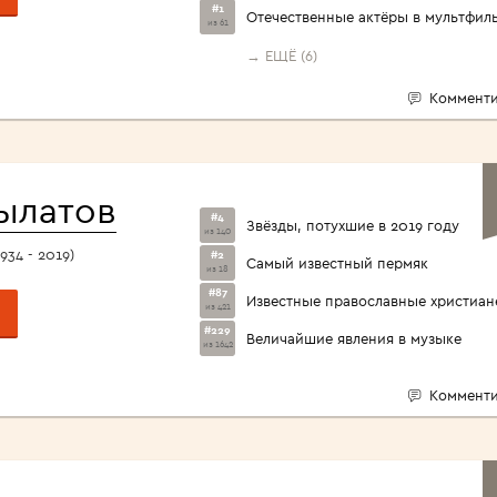
#1
Отечественные актёры в мультфил
из 61
→ ЕЩЁ (6)
Комменти
ылатов
#4
Звёзды, потухшие в 2019 году
из 140
934 - 2019)
#2
Самый известный пермяк
из 18
#87
Известные православные христиан
из 421
#229
Величайшие явления в музыке
из 1642
Комменти