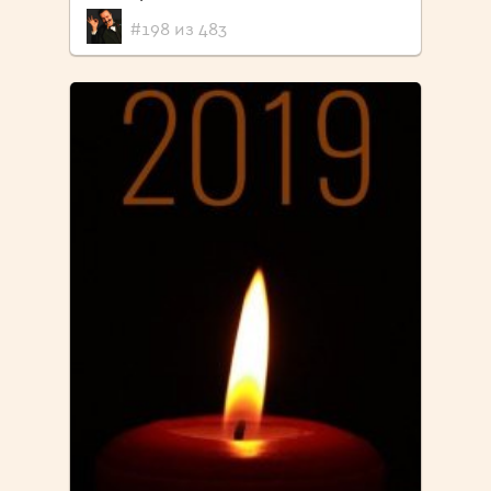
#198 из 483