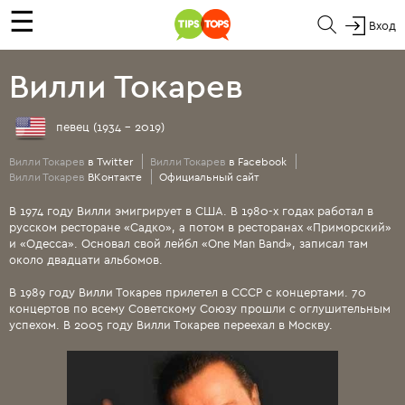
☰
Вход
Вилли Токарев
певец (1934 - 2019)
Вилли Токарев
в Twitter
Вилли Токарев
в Facebook
Вилли Токарев
ВКонтакте
Официальный сайт
В 1974 году Вилли эмигрирует в США. В 1980-х годах работал в
русском ресторане «Садко», а потом в ресторанах «Приморский»
и «Одесса». Основал свой лейбл «One Man Band», записал там
около двадцати альбомов.
В 1989 году Вилли Токарев прилетел в СССР с концертами. 70
концертов по всему Советскому Союзу прошли с оглушительным
успехом. В 2005 году Вилли Токарев переехал в Москву.