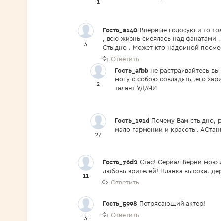
1
Гость_a140
Впервые голосую и то тол
, всю жизнь смеялась над фанатами ,
3
Стыдно . Может кто надомной посмее
Ответить
Гость_afbb
не растраивайтесь вы
могу с собою совладать ,его хар
2
талант.УДАЧИ
Гость_191d
Почему Вам стыдно, р
мало гармонии и красоты. АСтан
27
Гость_76d2
Стас! Сериал Верни мою 
любовь зрителей! Планка высока, держи 
11
Ответить
Гость_5998
Потрясающий актер!
Ответить
-31