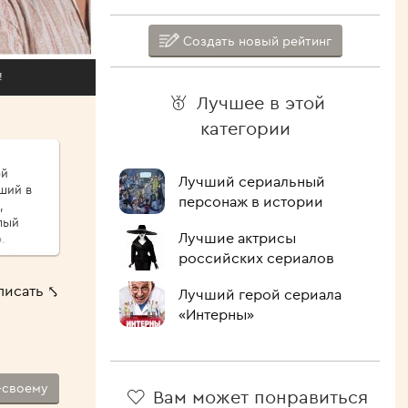
Создать новый рейтинг
!
Лучшее в этой
категории
ой
Лучший сериальный
ший в
персонаж в истории
,
лый
Лучшие актрисы
.
сыпу,
российских сериалов
ые
писать ⤣
Лучший герой сериала
ршо́й
«Интерны»
шие
 Как
лочить
ипит,
-своему
Вам может понравиться
голова.