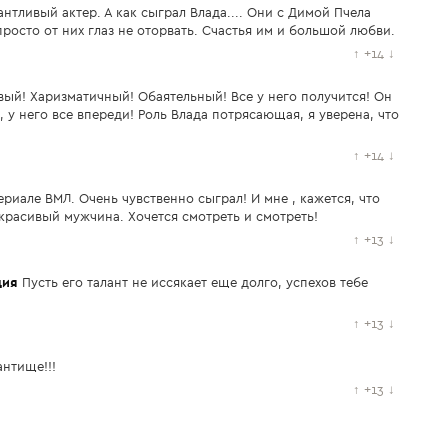
антливый актер. А как сыграл Влада.... Они с Димой Пчела
росто от них глаз не оторвать. Счастья им и большой любви.
↑
+14
↓
вый! Харизматичный! Обаятельный! Все у него получится! Он
 у него все впереди! Роль Влада потрясающая, я уверена, что
↑
+14
↓
сериале ВМЛ. Очень чувственно сыграл! И мне , кажется, что
 красивый мужчина. Хочется смотреть и смотреть!
↑
+13
↓
ция
Пусть его талант не иссякает еще долго, успехов тебе
↑
+13
↓
антище!!!
↑
+13
↓