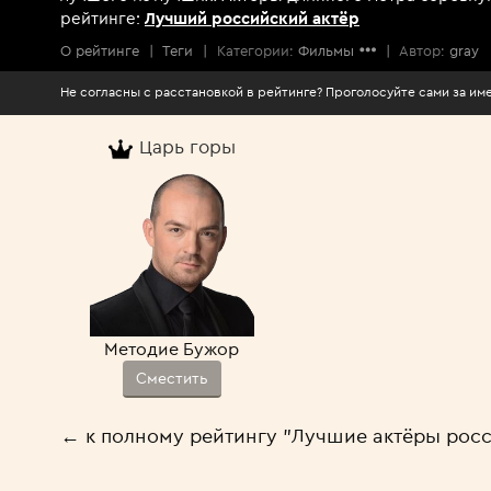
рейтинге:
Лучший российский актёр
О рейтинге
|
Теги
|
Категории:
Фильмы
|
Автор:
gray
Не согласны с расстановкой в рейтинге? Проголосуйте сами за 
Царь горы
Методие Бужор
Сместить
← к полному рейтингу "Лучшие актёры рос