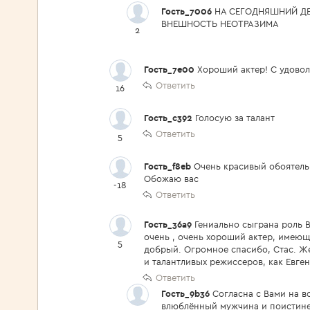
Гость_7006
НА СЕГОДНЯШНИЙ ДЕ
ВНЕШНОСТЬ НЕОТРАЗИМА
2
Гость_7e00
Хороший актер! С удовол
Ответить
16
Гость_c392
Голосую за талант
Ответить
5
Гость_f8eb
Очень красивый обоятельн
Обожаю вас
-18
Ответить
Гость_36a9
Гениально сыграна роль 
очень , очень хороший актер, имею
5
добрый. Огромное спасибо, Стас. Же
и талантливых режиссеров, как Евге
Ответить
Гость_9b36
Согласна с Вами на в
влюблённый мужчина и поистине