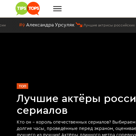
ександра Урсуляк
Лучшие актрисы российских сериалов
ТОП
Лучшие актёры росс
сериалов
Кто он – король отечественных сериалов? Выбираем
долгие часы, проведённые перед экраном, оценива
лучшего из лучших! Актёры длинного метра соревну