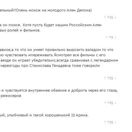
тельный!!Очень мохож на молодого Ален Делона)
↑
+15
↓
 он похож. Хотя пусть будет нашим Российским Ален
вых ролей и фильмов.
↑
+2
↓
авное,а то что он умеет провильно вырозить взлядом то что
елю чувствовать ипереживать.Ясмотрел все фильмы с его
 везде он играет убедительно,всегда сравнивая с легендарним
черезгоды про Станислава Генадевча тоже говорили
↑
+15
↓
и чувствуется внутреннее обаяние и доброта через его глаза,
 режисеров
↑
+15
↓
ый, улыбчивый и такой хорошенький ))) Арина.
↑
+15
↓