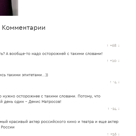
Комментарии
↑
+68
↓
ть? А вообще-то надо осторожней с такими словами!
↑
+10
↓
сь такими эпитетами...))
↑
-4
↓
то нужно осторожнее с такими словами. Потому, что
й день один - Денис Матросов!
↑
-24
↓
мый красивый актер российского кино и театра и еще актер
 России
↑
+56
↓