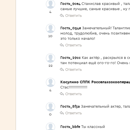
Гость_9ce4
Станислав красивый , тал
самые лучшие, самые красивые , ну п
4
Ответить
Гость_054e
Замечательный! Талантли
молод, трудолюбив, очень позитивен,
10
это только начало!
Ответить
Гость_29cc
Как актёр , раскрылся в 
там потенциал ещё ого-го-го! Очень
22
Ответить
Косулино СППК Россельхозкоопера
Стас!!!!!!!!!!!!!!!!
4
Ответить
Гость_8f3a
Замечательный актер, тал
Ответить
0
Гость_bbfe
Ты классный