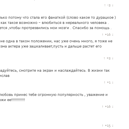
↑
-2
↓
ько потому что стала его фанаткой (слово какое то дурацкое )
 как такое возможно - влюбиться в нереального человека .
тся ,чтобы протрезвились мои мозги . Спасибо за помощь .
↑
+16
↓
 не одна в таком положении, нас уже очень много, я тоже не
изма актера уже зашкаливает,пусть и дальше растет его
↑
+2
↓
адуйтесь, смотрите на экран и наслаждайтесь. В жизни так
ислав
↑
+1
↓
любовь принес тебе огромную популярность , уважение и
ее!!!!!!!!!!!!
↑
+16
↓
↑
+15
↓