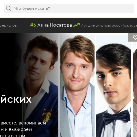
#6
Анна Носатова
#1
Лучшие актрисы российских сериалов
ийских
 вместе, вспоминаем
ем и выбираем
ются в этом