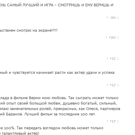
НЬ САМЫЙ ЛУЧШИЙ И ИГРА - СМОТРИШЬ И ЕМУ ВЕРИШЬ И
↑
-20
↓
ьствием смотрю на экране!!!!!
↑
+20
↓
↑
+17
↓
ый и чувствуется начинает расти как актер удачи и успеха
↑
+17
↓
Влада в фильме Верни мою любовь. Так сыграть может только
щий опыт своей большой любви, душевно богатый, сильный,
лаю замечательных ролей, прекрасных, как Олеся, партнеров
ний Баранов. Лучший фильм за последние 100 лет.
↑
+17
↓
се 100%. Так передать взглядом любовь может только
 талантливый актёр!