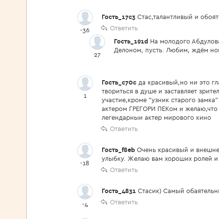
Гость_17c3
Стас,талантливый и обоя
Ответить
-36
Гость_191d
На молодого Абдулова
Делоном, пусть. Любим, ждём но
27
Гость_c70c
да красивый,но ни это гл
твориться в душе и заставляет зрит
1
участие,кроме "узник старого замка"
актером ГРЕГОРИ ПЕКом и желаю,что 
легендарныи актер мирового кино
Ответить
Гость_f8eb
Очень красивый и внешне 
улыбку. Желаю вам хороших ролей и
-18
Ответить
Гость_4831
Стасик) Самый обаятельн
Ответить
-4