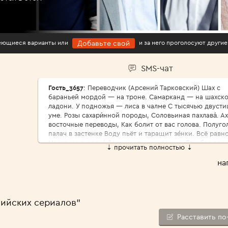
имеющиеся варианты или
и за него проголосуют другие
Добавьте свой
SMS-чат
Гость_3657
: Переводчик (Арсений Тарковский) Шах с
бараньей мордой — на троне. Самарканд — на шахск
ладони. У подножья — лиса в чалме С тысячью двусти
уме. Розы сахари́нной породы, Соловьиная пахлава́. Ах
восточные переводы, Как болит от вас голова. Полуго
палач в застенке Воду пьёт и таращит зе́нки. Всё равно
Мертвеца в рядно́ Зашивают, пока темно. Спи без про
⇣ прочитать полностью ⇣
царь природы, Где твой меч и твои права? Ах, восточн
переводы, Как болит от вас голова. Да пребудет роза
на
реди́фом, Да царит над голодным тифом И солёной па
степей Лунный выкормыш — соловей. Для чего я луч
годы Про́дал за чужие слова? Ах, восточные переводы,
болит от вас голова. Зазубрил ли ты, переводчик,
сийских сериалов"
Арифметику парных строчек? Каково тебе по песку Во
старуху-тоску? Ржа пустыни щепотью соды Ни жива ш
Расставить по
ни мертва́. Ах, восточные переводы, Как болит от вас 