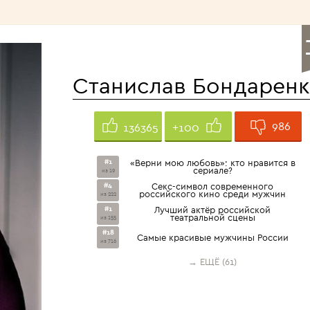
<1960>
Станислав Бондарен
986
136365
+100
#1
«Верни мою любовь»: кто нравится в
сериале?
из 19
#4
Секс-символ современного
российского кино среди мужчин
из 222
#1
Лучший актёр российской
театральной сцены
из 155
#18
Самые красивые мужчины России
из 716
→ ЕЩЁ (61)