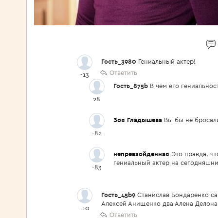
Гость_3980
Гениальный актер!
Ответить
-13
Гость_875b
В чём его гениальнос
28
Зоя Гладышева
Вы бы не бросали
-82
непревзойденная
Это правда, ч
гениальный актер на сегодняшни
-83
Гость_45b9
Станислав Бондаренко са
Алексей Анищенко два Алена Делона
-10
Ответить