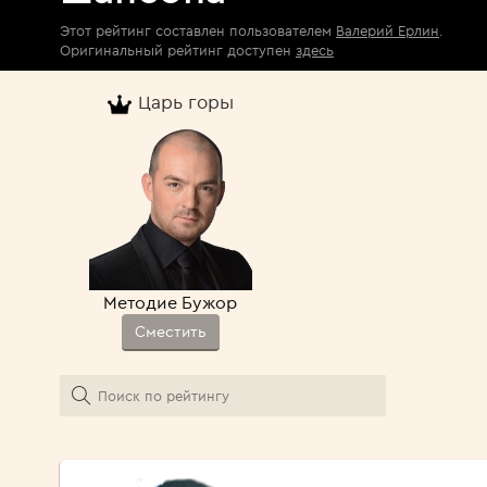
Этот рейтинг составлен пользователем
Валерий Ерлин
.
Оригинальный рейтинг доступен
здесь
Царь горы
Методие Бужор
Сместить