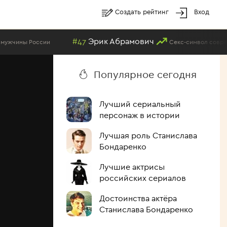
Создать рейтинг
Вход
#47
Эрик Абрамович
ы России
Секс-символ современного
Популярное сегодня
Лучший сериальный
персонаж в истории
Лучшая роль Станислава
Бондаренко
Лучшие актрисы
российских сериалов
Достоинства актёра
Станислава Бондаренко