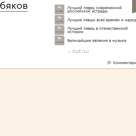
обяков
#1
Лучший певец современной
российской эстрады
из 284
#1
Лучшие певцы всех времён и наро
из 263
#1
Лучший певец в отечественной
истории
из 104
#9
Величайшие явления в музыке
из 1642
→ ЕЩЁ (14)
Комментари