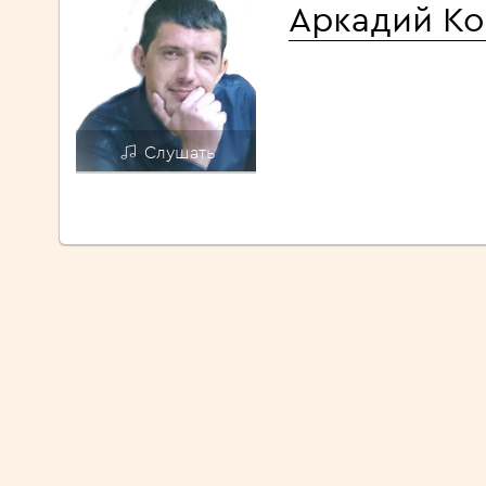
Аркадий К
Слушать