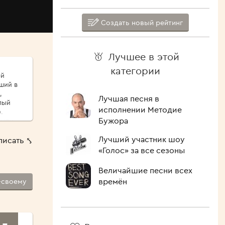
Создать новый рейтинг
Лучшее в этой
категории
ой
ший в
,
Лучшая песня в
лый
исполнении Методие
.
Бужора
сыпу,
ые
Лучший участник шоу
писать ⤣
ршо́й
«Голос» за все сезоны
шие
 Как
Величайшие песни всех
времён
-своему
лочить
ипит,
голова.