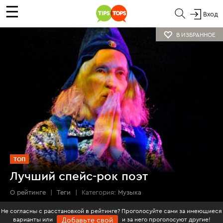
☰
Вход
В ИЗБРАННОЕ
ТОП
Лучший спейс-рок поэт
О рейтинге
|
Теги
|
Категория:
Музыка
Не согласны с расстановкой в рейтинге? Проголосуйте сами за имеющиеся
варианты или
и за него проголосуют другие!
Добавьте свой