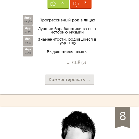
3
6
#269
Прогрессивный рок в лицах
из 386
#59
Лучшие барабанщики за всю
историю музыки
из 231
#25
Знаменитости, родившиеся в
1949 году
из 34
#40
Выдающиеся немцы
из 78
→ ЕЩЁ (2)
Комментировать →
8