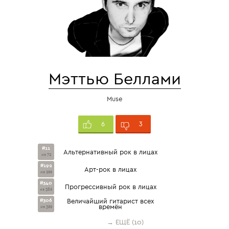
Мэттью Беллами
Muse
3
6
#11
Альтернативный рок в лицах
из 72
#192
Арт-рок в лицах
из 296
#340
Прогрессивный рок в лицах
из 386
#306
Величайший гитарист всех
времён
из 369
→ ЕЩЁ (10)