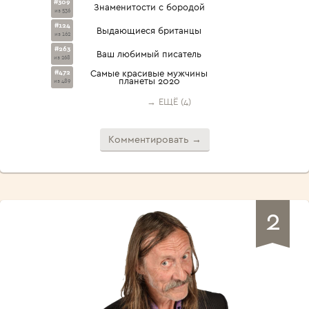
#309
Знаменитости с бородой
из 536
#124
Выдающиеся британцы
из 162
#263
Ваш любимый писатель
из 268
#472
Самые красивые мужчины
планеты 2020
из 489
→ ЕЩЁ (4)
Комментировать →
2