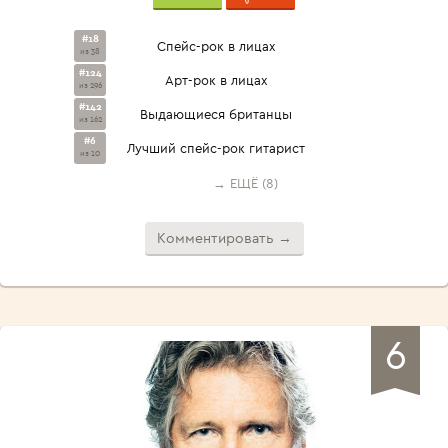
#18
Спейс-рок в лицах
из 38
#124
Арт-рок в лицах
из 296
#142
Выдающиеся британцы
из 162
#6
Лучший спейс-рок гитарист
из 10
→ ЕЩЁ (8)
Комментировать →
6