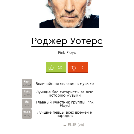
Роджер Уотерс
Pink Floyd
3
10
#392
Величайшие явления в музыке
из 1642
#162
Лучшие бас-гитаристы за всю
историю музыки
из 313
#2
Главный участник группы Pink
Floyd
из 6
#104
Лучшие певцы всех времён и
народов
из 263
→ ЕЩЁ (26)