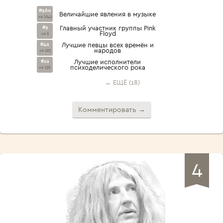
#560
Величайшие явления в музыке
из 1642
#3
Главный участник группы Pink
Floyd
из 6
#42
Лучшие певцы всех времён и
народов
из 263
#12
Лучшие исполнители
психоделического рока
из 138
→ ЕЩЁ (18)
Комментировать →
4