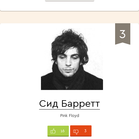
3
Сид Барретт
Pink Floyd
3
16