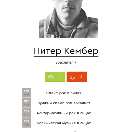
Питер Кембер
Spacemen 3
2
4
#30
Спейс-рок в лицах
из 38
#17
Лучший спейс-рок вокалист
из 35
#50
Альтернативный рок в лицах
из 72
#52
Космическая музыка в лицах
из 54