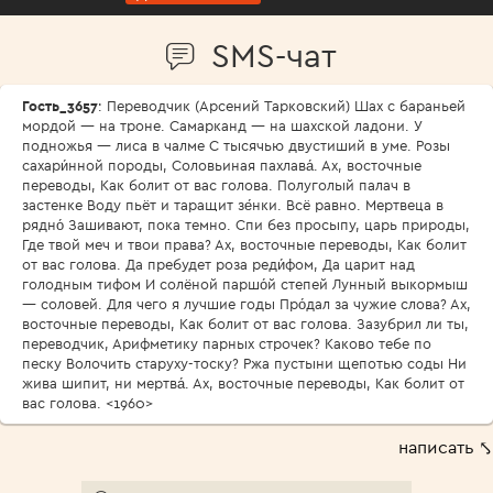
SMS-чат
Гость_3657
: Переводчик (Арсений Тарковский) Шах с бараньей
мордой — на троне. Самарканд — на шахской ладони. У
подножья — лиса в чалме С тысячью двустиший в уме. Розы
сахари́нной породы, Соловьиная пахлава́. Ах, восточные
переводы, Как болит от вас голова. Полуголый палач в
застенке Воду пьёт и таращит зе́нки. Всё равно. Мертвеца в
рядно́ Зашивают, пока темно. Спи без просыпу, царь природы,
Где твой меч и твои права? Ах, восточные переводы, Как болит
от вас голова. Да пребудет роза реди́фом, Да царит над
голодным тифом И солёной паршо́й степей Лунный выкормыш
— соловей. Для чего я лучшие годы Про́дал за чужие слова? Ах,
восточные переводы, Как болит от вас голова. Зазубрил ли ты,
переводчик, Арифметику парных строчек? Каково тебе по
песку Волочить старуху-тоску? Ржа пустыни щепотью соды Ни
жива шипит, ни мертва́. Ах, восточные переводы, Как болит от
вас голова. <1960>
написать ⤣