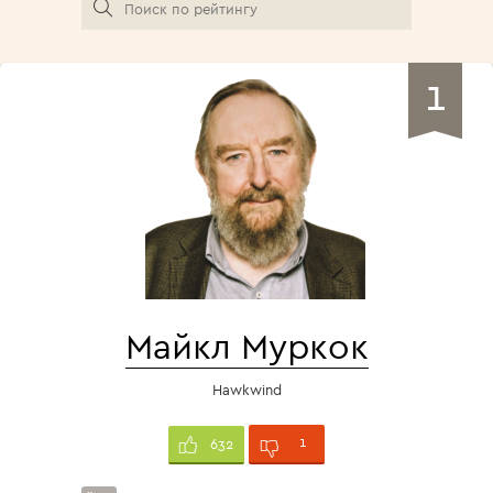
1
Майкл Муркок
Hawkwind
1
632