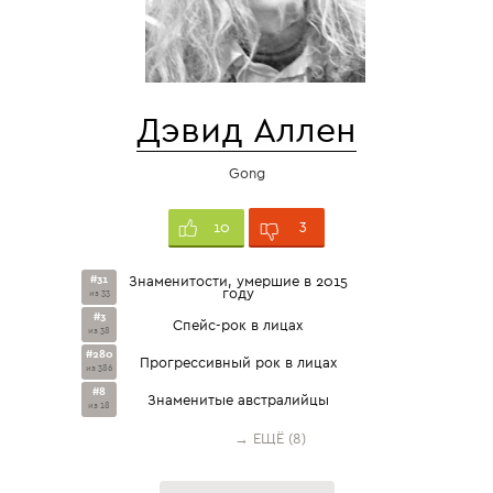
Дэвид Аллен
Gong
3
10
#31
Знаменитости, умершие в 2015
году
из 33
#3
Спейс-рок в лицах
из 38
#280
Прогрессивный рок в лицах
из 386
#8
Знаменитые австралийцы
из 18
→ ЕЩЁ (8)