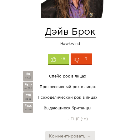
Дэйв Брок
Hawkwind
3
18
#2
Спейс-рок в лицах
из 38
#310
Прогрессивный рок в лицах
из 386
#38
Психоделический рок в лицах
из 91
#145
Выдающиеся британцы
из 162
→ ЕЩЁ (10)
Комментировать →