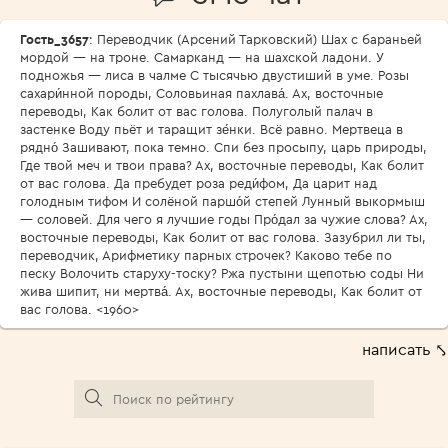
Гость_3657
: Переводчик (Арсений Тарковский) Шах с бараньей
мордой — на троне. Самарканд — на шахской ладони. У
подножья — лиса в чалме С тысячью двустиший в уме. Розы
сахари́нной породы, Соловьиная пахлава́. Ах, восточные
переводы, Как болит от вас голова. Полуголый палач в
застенке Воду пьёт и таращит зе́нки. Всё равно. Мертвеца в
рядно́ Зашивают, пока темно. Спи без просыпу, царь природы,
Где твой меч и твои права? Ах, восточные переводы, Как болит
от вас голова. Да пребудет роза реди́фом, Да царит над
голодным тифом И солёной паршо́й степей Лунный выкормыш
— соловей. Для чего я лучшие годы Про́дал за чужие слова? Ах,
восточные переводы, Как болит от вас голова. Зазубрил ли ты,
переводчик, Арифметику парных строчек? Каково тебе по
песку Волочить старуху-тоску? Ржа пустыни щепотью соды Ни
жива шипит, ни мертва́. Ах, восточные переводы, Как болит от
вас голова. <1960>
написать ⤣