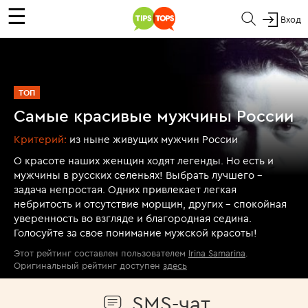
☰
Вход
ТОП
Самые красивые мужчины России
Критерий:
из ныне живущих мужчин России
О красоте наших женщин ходят легенды. Но есть и
мужчины в русских селеньях! Выбрать лучшего -
задача непростая. Одних привлекает легкая
небритость и отсутствие морщин, других - спокойная
уверенность во взгляде и благородная седина.
Голосуйте за свое понимание мужской красоты!
Этот рейтинг составлен пользователем
Irina Samarina
.
Оригинальный рейтинг доступен
здесь
SMS-чат