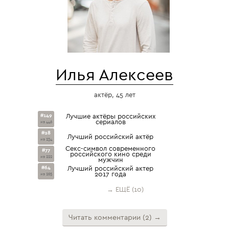
Илья Алексеев
актёр, 45 лет
#149
Лучшие актёры российских
сериалов
из 446
#28
Лучший российский актёр
из 234
Секс-символ современного
#77
российского кино среди
из 222
мужчин
#64
Лучший российский актер
2017 года
из 265
→ ЕЩЁ (10)
Читать комментарии (2) →