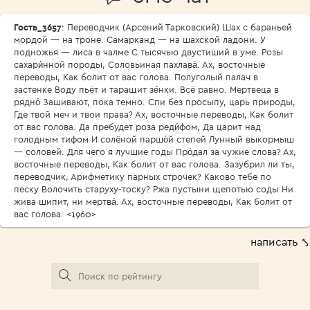
Гость_3657
: Переводчик (Арсений Тарковский) Шах с бараньей
мордой — на троне. Самарканд — на шахской ладони. У
подножья — лиса в чалме С тысячью двустиший в уме. Розы
сахари́нной породы, Соловьиная пахлава́. Ах, восточные
переводы, Как болит от вас голова. Полуголый палач в
застенке Воду пьёт и таращит зе́нки. Всё равно. Мертвеца в
рядно́ Зашивают, пока темно. Спи без просыпу, царь природы,
Где твой меч и твои права? Ах, восточные переводы, Как болит
от вас голова. Да пребудет роза реди́фом, Да царит над
голодным тифом И солёной паршо́й степей Лунный выкормыш
— соловей. Для чего я лучшие годы Про́дал за чужие слова? Ах,
восточные переводы, Как болит от вас голова. Зазубрил ли ты,
переводчик, Арифметику парных строчек? Каково тебе по
песку Волочить старуху-тоску? Ржа пустыни щепотью соды Ни
жива шипит, ни мертва́. Ах, восточные переводы, Как болит от
вас голова. <1960>
написать ⤣