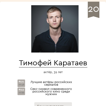
20
Тимофей Каратаев
актёр, 39 лет
#271
Лучшие актёры российских
сериалов
из 446
Секс-символ современного
#153
российского кино среди
из 222
мужчин