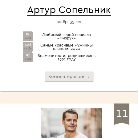
Артур Сопельник
актёр, 35 лет
#9
Любимый герой сериала
«Физрук»
из 12
#338
Самые красивые мужчины
планеты 2020
из 489
#7
Знаменитости, родившиеся в
1991 году
из 36
Комментировать →
11