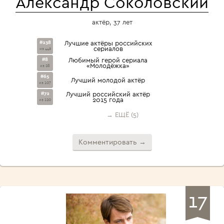
Александр Соколовский
актёр, 37 лет
#238
Лучшие актёры российских
сериалов
из 446
#8
Любимый герой сериала
«Молодёжка»
из 28
#65
Лучший молодой актёр
из 107
#72
Лучший российский актёр
2015 года
из 120
→ ЕЩЁ (5)
Комментировать →
17