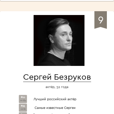
9
Сергей Безруков
актёр, 52 года
#21
Лучший российский актёр
из 234
#35
Самые известные Сергеи
из 92