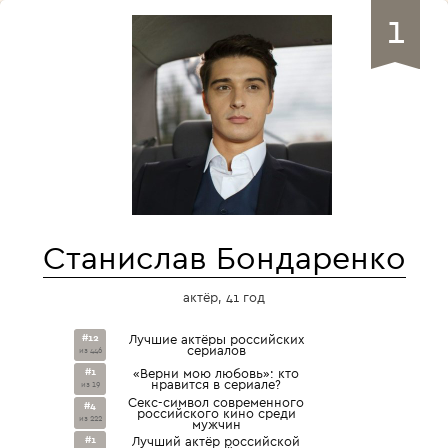
1
Станислав Бондаренко
актёр, 41 год
#12
Лучшие актёры российских
сериалов
из 446
#1
«Верни мою любовь»: кто
нравится в сериале?
из 19
Секс-символ современного
#4
российского кино среди
из 222
мужчин
#1
Лучший актёр российской