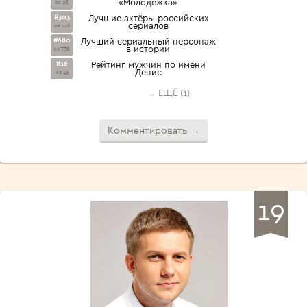
«Молодёжка»
из 28
#303
Лучшие актёры российских
сериалов
из 446
#680
Лучший сериальный персонаж
в истории
из 738
#16
Рейтинг мужчин по имени
Денис
из 45
→ ЕЩЁ (1)
Комментировать →
19