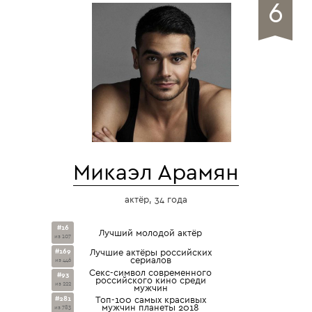
6
Микаэл Арамян
актёр, 34 года
#16
Лучший молодой актёр
из 107
#169
Лучшие актёры российских
сериалов
из 446
Секс-символ современного
#93
российского кино среди
из 222
мужчин
#281
Топ-100 самых красивых
мужчин планеты 2018
из 783