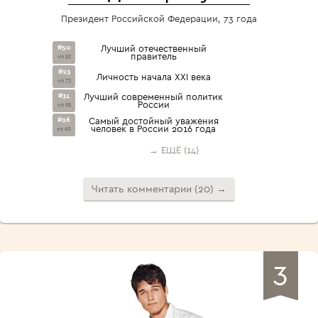
Президент Российской Федерации, 73 года
#50
Лучший отечественный
правитель
из 52
#23
Личность начала XXI века
из 73
#31
Лучший современный политик
России
из 95
#26
Самый достойный уважения
человек в России 2016 года
из 60
→ ЕЩЁ (14)
Читать комментарии (20) →
3