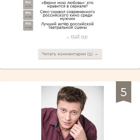
#10
«Верни мою любовь»: кто
нравится в сериале?
из 19
Секс-символ современного
#69
российского кино среди
из 222
мужчин
#19
Лучший актёр российской
театральной сцены
из 155
→ ЕЩЁ (13)
Читать комментарии (5) →
5