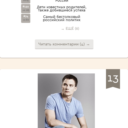
России
из 95
#132
Дети известных родителей,
также добившиеся успеха
из 195
#74
Самый бестолковый
российский политик
из 80
→ ЕЩЁ (6)
Читать комментарии (4) →
13