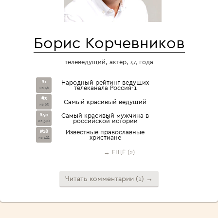
Борис Корчевников
телеведущий, актёр, 44 года
#1
Народный рейтинг ведущих
телеканала Россия-1
из 46
#3
Самый красивый ведущий
из 63
#40
Самый красивый мужчина в
российской истории
из 340
#18
Известные православные
христиане
из 421
→ ЕЩЁ (2)
Читать комментарии (1) →