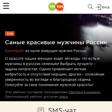
☰
Вход
ТОП
Самые красивые мужчины России
Критерий:
из ныне живущих мужчин России
О красоте наших женщин ходят легенды. Но есть и
мужчины в русских селеньях! Выбрать лучшего -
задача непростая. Одних привлекает легкая
небритость и отсутствие морщин, других - спокойная
уверенность во взгляде и благородная седина.
Голосуйте за свое понимание мужской красоты!
Этот рейтинг составлен пользователем
Светлана Анищенко
.
Оригинальный рейтинг доступен
здесь
SMS-чат