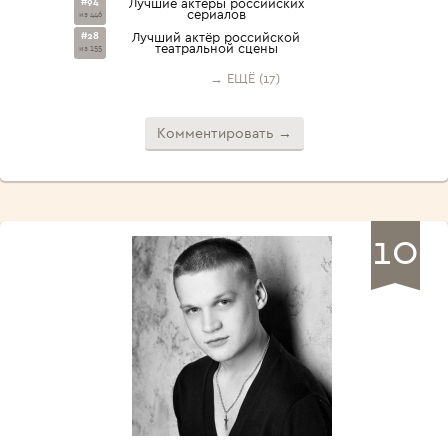
#94
Лучшие актёры российских
сериалов
из 446
#28
Лучший актёр российской
театральной сцены
из 155
→ ЕЩЁ (17)
Комментировать →
10