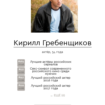
Кирилл Гребенщиков
актёр, 54 года
#264
Лучшие актёры российских
сериалов
из 446
Секс-символ современного
#177
российского кино среди
из 222
мужчин
#157
Лучший российский актер
2016 года
из 166
#129
Лучший российский актер
2017 года
из 265
→ ЕЩЁ (6)