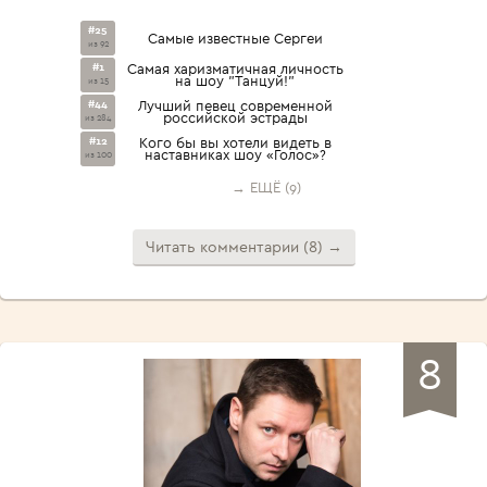
#25
Самые известные Сергеи
из 92
#1
Самая харизматичная личность
на шоу "Танцуй!"
из 15
#44
Лучший певец современной
российской эстрады
из 284
#12
Кого бы вы хотели видеть в
наставниках шоу «Голос»?
из 100
→ ЕЩЁ (9)
Читать комментарии (8) →
8