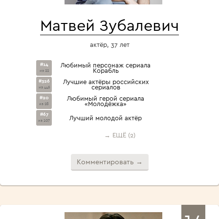
Матвей Зубалевич
актёр, 37 лет
#14
Любимый персонаж сериала
Корабль
из 22
#326
Лучшие актёры российских
сериалов
из 446
#20
Любимый герой сериала
«Молодёжка»
из 28
#67
Лучший молодой актёр
из 107
→ ЕЩЁ (2)
Комментировать →
14