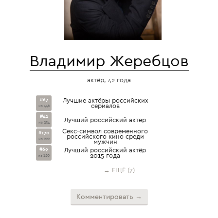
Владимир Жеребцов
актёр, 42 года
#67
Лучшие актёры российских
сериалов
из 446
#41
Лучший российский актёр
из 234
Секс-символ современного
#170
российского кино среди
из 222
мужчин
#69
Лучший российский актёр
2015 года
из 120
→ ЕЩЁ (7)
Комментировать →