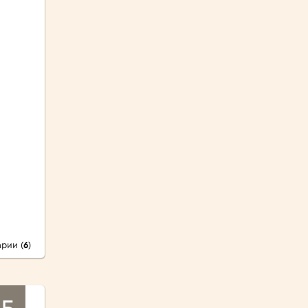
рии (
6
)
5