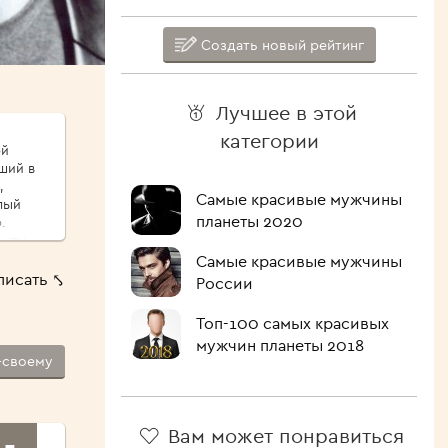
Создать новый рейтинг
Лучшее в этой
категории
ой
ший в
,
Самые красивые мужчины
лый
планеты 2020
.
сыпу,
ые
Самые красивые мужчины
писать ⤣
России
ршо́й
шие
Топ-100 самых красивых
 Как
мужчин планеты 2018
-своему
лочить
ипит,
голова.
Вам может понравиться