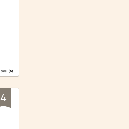
рии (
6
)
4