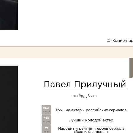
Комментар
Павел Прилучный
актёр, 38 лет
#119
Лучшие актёры российских сериалов
из 446
#28
Лучший молодой актёр
из 107
#7
Народный рейтинг героев сериала
«Закрытая школа»
из 62