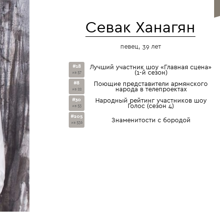
Севак Ханагян
певец, 39 лет
#18
Лучший участник шоу «Главная сцена»
(1-й сезон)
из 57
#8
Поющие представители армянского
народа в телепроектах
из 22
#30
Народный рейтинг участников шоу
Голос (сезон 4)
из 53
#205
Знаменитости с бородой
из 536