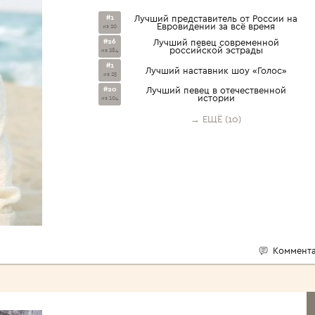
#1
Лучший представитель от России на
Евровидении за всё время
из 20
#26
Лучший певец современной
российской эстрады
из 284
#1
Лучший наставник шоу «Голос»
из 25
#20
Лучший певец в отечественной
истории
из 104
→ ЕЩЁ (10)
Коммента