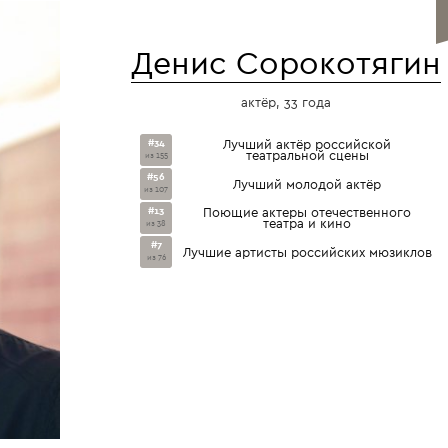
Денис Сорокотягин
актёр, 33 года
#34
Лучший актёр российской
театральной сцены
из 155
#56
Лучший молодой актёр
из 107
#13
Поющие актеры отечественного
театра и кино
из 38
#7
Лучшие артисты российских мюзиклов
из 76