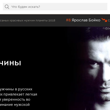
#8
Ярослав Бойко
н планеты 2018
Самые красивые мужчи
чины
мужчины в русских
их привлекает легкая
я уверенность во
онимание мужской