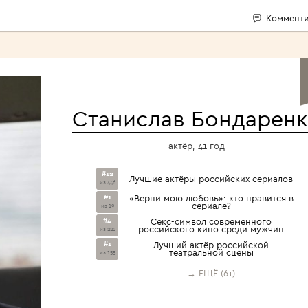
Комменти
Станислав Бондарен
актёр, 41 год
#12
Лучшие актёры российских сериалов
из 446
#1
«Верни мою любовь»: кто нравится в
сериале?
из 19
#4
Секс-символ современного
российского кино среди мужчин
из 222
#1
Лучший актёр российской
театральной сцены
из 155
→ ЕЩЁ (61)