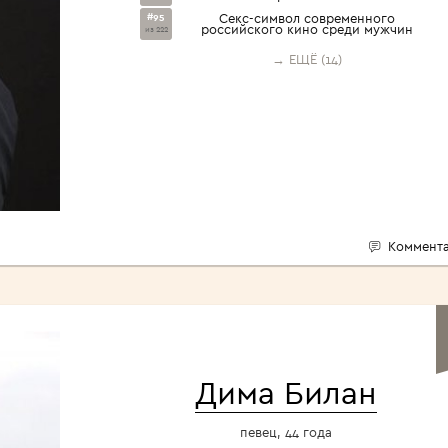
#95
Секс-символ современного
российского кино среди мужчин
из 222
→ ЕЩЁ (14)
Коммента
Дима Билан
певец, 44 года