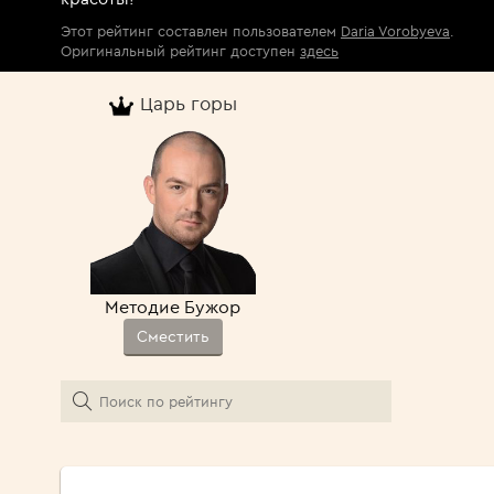
Этот рейтинг составлен пользователем
Daria Vorobyeva
.
Оригинальный рейтинг доступен
здесь
Царь горы
Методие Бужор
Сместить