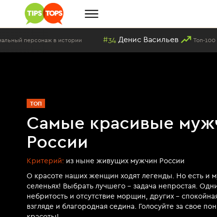
#34
Денис Васильев
стории
Топ-100 самых красивых мужчи
ТОП
Самые красивые муж
России
Критерий:
из ныне живущих мужчин России
О красоте наших женщин ходят легенды. Но есть и 
селеньях! Выбрать лучшего - задача непростая. Одн
небритость и отсутствие морщин, других - спокойна
взгляде и благородная седина. Голосуйте за свое п
красоты!