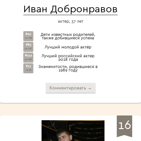
Иван Добронравов
актёр, 37 лет
#99
Дети известных родителей,
также добившиеся успеха
из 195
#83
Лучший молодой актёр
из 107
#142
Лучший российский актер
2018 года
из 150
#13
Знаменитости, родившиеся в
1989 году
из 36
Комментировать →
16