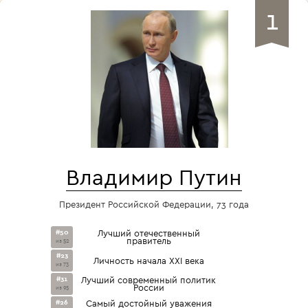
1
Владимир Путин
Президент Российской Федерации, 73 года
#50
Лучший отечественный
правитель
из 52
#23
Личность начала XXI века
из 73
#31
Лучший современный политик
России
из 95
#26
Самый достойный уважения