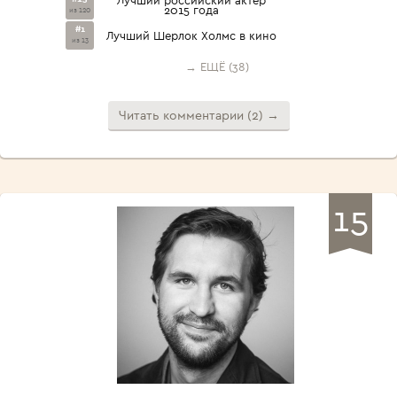
Лучший российский актёр
2015 года
из 120
#1
Лучший Шерлок Холмс в кино
из 13
→ ЕЩЁ (38)
Читать комментарии (2) →
15