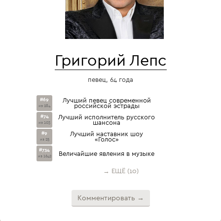
Григорий Лепс
певец, 64 года
#69
Лучший певец современной
российской эстрады
из 284
#74
Лучший исполнитель русского
шансона
из 103
#9
Лучший наставник шоу
«Голос»
из 25
#734
Величайшие явления в музыке
из 1642
→ ЕЩЁ (10)
Комментировать →