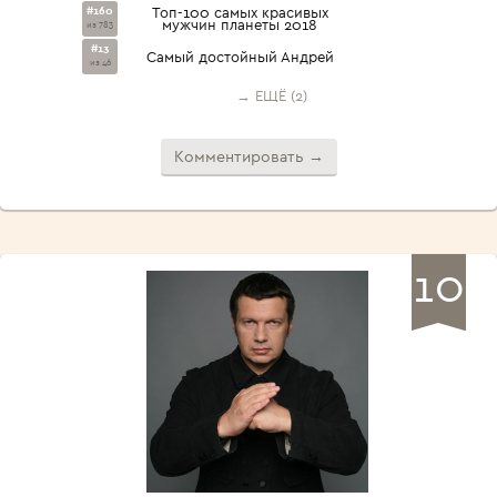
#160
Топ-100 самых красивых
мужчин планеты 2018
из 783
#13
Самый достойный Андрей
из 46
→ ЕЩЁ (2)
Комментировать →
10