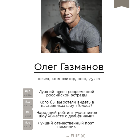
Олег Газманов
певец, композитор, поэт, 75 лет
#56
Лучший певец современной
российской эстрады
из 284
#39
Кого бы вы хотели видеть в
наставниках шоу «Голос»?
из 100
#2
Народный рейтинг участников
шоу «Вместе с дельфинами»
из 13
#77
Лучший отечественный поэт-
песенник
из 148
→ ЕЩЁ (6)