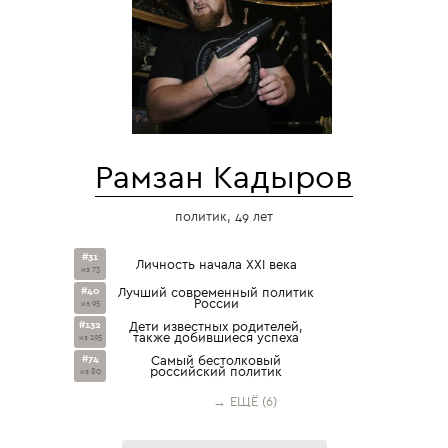
Рамзан Кадыров
политик, 49 лет
#31
Личность начала XXI века
из 73
#40
Лучший современный политик
России
из 95
#132
Дети известных родителей,
также добившиеся успеха
из 195
#74
Самый бестолковый
российский политик
из 80
→ ЕЩЁ (6)