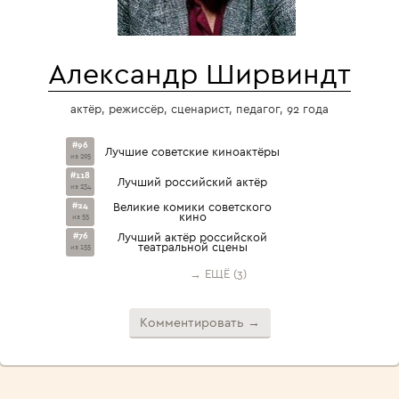
Александр Ширвиндт
актёр, режиссёр, сценарист, педагог, 92 года
#96
Лучшие советские киноактёры
из 295
#118
Лучший российский актёр
из 234
#24
Великие комики советского
кино
из 55
#76
Лучший актёр российской
театральной сцены
из 155
→ ЕЩЁ (3)
Комментировать →