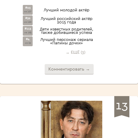
#23
Лучший молодой актёр
из 107
#32
Лучший российский актёр
2015 года
из 120
#113
Дети известных родителей,
также добившиеся успеха
из 195
#4
Лучший персонаж сериала
«Папины дочки»
из 22
→ ЕЩЁ (3)
Комментировать →
13