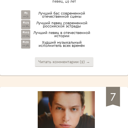
певец, 49 лет
#3
Лучший бас современной
отечественной сцены
из 31
#173
Лучший певец современной
российской эстрады
из 284
#103
Лучший певец в отечественной
истории
из 104
#179
Худший музыкальный
исполнитель всех времён
из 483
Читать комментарии (2) →
7