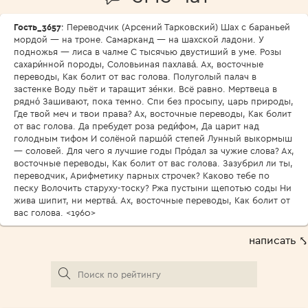
Гость_3657
: Переводчик (Арсений Тарковский) Шах с бараньей
мордой — на троне. Самарканд — на шахской ладони. У
подножья — лиса в чалме С тысячью двустиший в уме. Розы
сахари́нной породы, Соловьиная пахлава́. Ах, восточные
переводы, Как болит от вас голова. Полуголый палач в
застенке Воду пьёт и таращит зе́нки. Всё равно. Мертвеца в
рядно́ Зашивают, пока темно. Спи без просыпу, царь природы,
Где твой меч и твои права? Ах, восточные переводы, Как болит
от вас голова. Да пребудет роза реди́фом, Да царит над
голодным тифом И солёной паршо́й степей Лунный выкормыш
— соловей. Для чего я лучшие годы Про́дал за чужие слова? Ах,
восточные переводы, Как болит от вас голова. Зазубрил ли ты,
переводчик, Арифметику парных строчек? Каково тебе по
песку Волочить старуху-тоску? Ржа пустыни щепотью соды Ни
жива шипит, ни мертва́. Ах, восточные переводы, Как болит от
вас голова. <1960>
написать ⤣