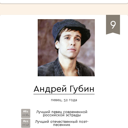
9
Андрей Губин
певец, 52 года
#82
Лучший певец современной
российской эстрады
из 284
#92
Лучший отечественный поэт-
песенник
из 148