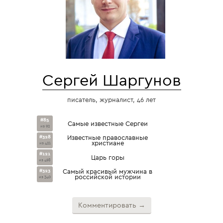
Сергей Шаргунов
писатель, журналист, 46 лет
#85
Самые известные Сергеи
из 92
#328
Известные православные
христиане
из 421
#121
Царь горы
из 498
#323
Самый красивый мужчина в
российской истории
из 340
Комментировать →