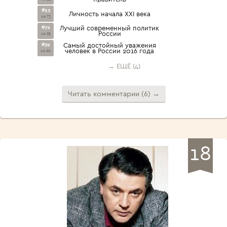
#53
Личность начала XXI века
из 73
#72
Лучший современный политик
России
из 95
#39
Самый достойный уважения
человек в России 2016 года
из 60
→ ЕЩЁ (4)
Читать комментарии (6) →
18