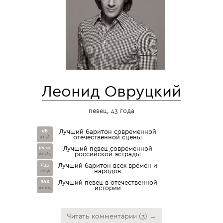
Леонид Овруцкий
певец, 43 года
#8
Лучший баритон современной
отечественной сцены
из 48
#210
Лучший певец современной
российской эстрады
из 284
#35
Лучший баритон всех времен и
народов
из 46
#68
Лучший певец в отечественной
истории
из 104
Читать комментарии (3) →