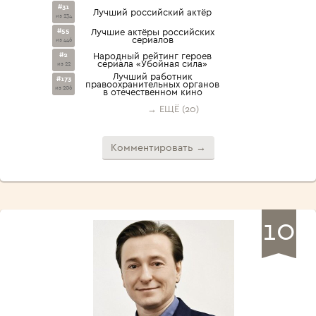
#31
Лучший российский актёр
из 234
#55
Лучшие актёры российских
сериалов
из 446
#2
Народный рейтинг героев
сериала «Убойная сила»
из 22
Лучший работник
#173
правоохранительных органов
из 206
в отечественном кино
→ ЕЩЁ (20)
Комментировать →
10