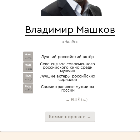
Владимир Машков
«Налёт»
#20
Лучший российский актёр
из 234
Секс-символ современного
#68
российского кино среди
из 222
мужчин
#50
Лучшие актёры российских
сериалов
из 446
#135
Самые красивые мужчины
России
из 716
→ ЕЩЁ (14)
Комментировать →