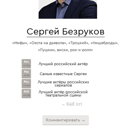
Сергей Безруков
«Мифы», «Охота на дьявола», «Троцкий», «Нищеброды»,
«Пушкин, виски, рок-н-ролл»
#21
Лучший российский актёр
из 234
#35
Самые известные Сергеи
из 92
#94
Лучшие актёры российских
сериалов
из 446
#28
Лучший актёр российской
театральной сцены
из 155
→ ЕЩЁ (17)
Комментировать →