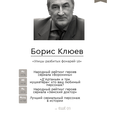
Борис Клюев
«Улицы разбитых фонарей-16»
#2
Народный рейтинг героев
сериала «Воронины»
из 24
«Д’Артаньян и три
#8
мушкетёра»: кто ваш любимый
из 16
персонаж?
#4
Народный рейтинг героев
сериала «Земский доктор»
из 11
#524
Лучший сериальный персонаж
в истории
из 738
→ ЕЩЁ (7)