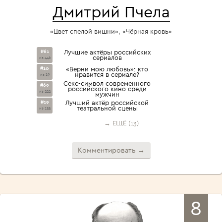
Дмитрий Пчела
«Цвет спелой вишни», «Чёрная кровь»
#61
Лучшие актёры российских
сериалов
из 446
#10
«Верни мою любовь»: кто
нравится в сериале?
из 19
Секс-символ современного
#69
российского кино среди
из 222
мужчин
#19
Лучший актёр российской
театральной сцены
из 155
→ ЕЩЁ (13)
Комментировать →
8