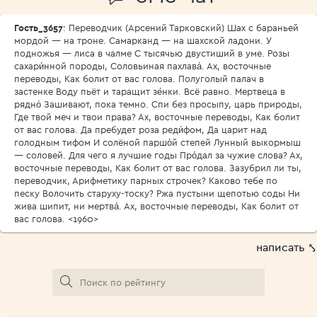
Гость_3657
: Переводчик (Арсений Тарковский) Шах с бараньей
мордой — на троне. Самарканд — на шахской ладони. У
подножья — лиса в чалме С тысячью двустиший в уме. Розы
сахари́нной породы, Соловьиная пахлава́. Ах, восточные
переводы, Как болит от вас голова. Полуголый палач в
застенке Воду пьёт и таращит зе́нки. Всё равно. Мертвеца в
рядно́ Зашивают, пока темно. Спи без просыпу, царь природы,
Где твой меч и твои права? Ах, восточные переводы, Как болит
от вас голова. Да пребудет роза реди́фом, Да царит над
голодным тифом И солёной паршо́й степей Лунный выкормыш
— соловей. Для чего я лучшие годы Про́дал за чужие слова? Ах,
восточные переводы, Как болит от вас голова. Зазубрил ли ты,
переводчик, Арифметику парных строчек? Каково тебе по
песку Волочить старуху-тоску? Ржа пустыни щепотью соды Ни
жива шипит, ни мертва́. Ах, восточные переводы, Как болит от
вас голова. <1960>
написать ⤣