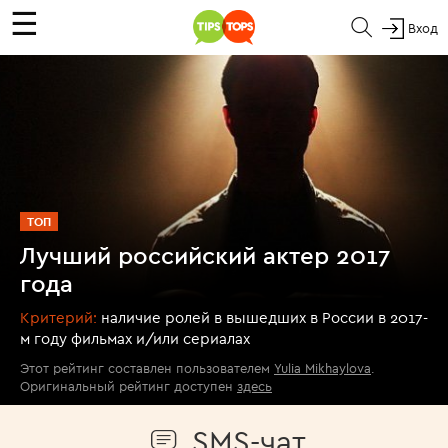
☰
Вход
ТОП
Лучший российский актер 2017
года
Критерий:
наличие ролей в вышедших в России в 2017-
м году фильмах и/или сериалах
Этот рейтинг составлен пользователем
Yulia Mikhaylova
.
Оригинальный рейтинг доступен
здесь
SMS-чат