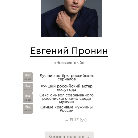
Евгений Пронин
«Неизвестный»
#38
Лучшие актёры российских
сериалов
из 446
#19
Лучший российский актёр
2015 года
из 120
Секс-символ современного
#39
российского кино среди
из 222
мужчин
#53
Самые красивые мужчины
России
из 716
→ ЕЩЁ (52)
Комментировать →