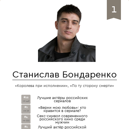
1
Станислав Бондаренко
«Королева при исполнении», «По ту сторону смерти»
#12
Лучшие актёры российских
сериалов
из 446
#1
«Верни мою любовь»: кто
нравится в сериале?
из 19
Секс-символ современного
#4
российского кино среди
из 222
мужчин
#1
Лучший актёр российской