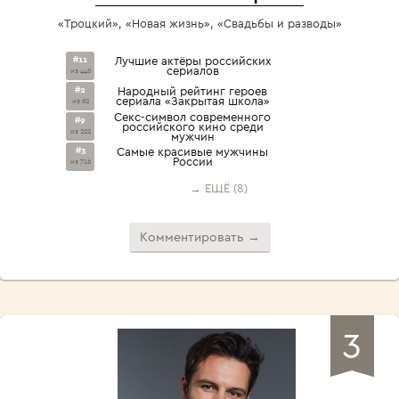
«Троцкий», «Новая жизнь», «Свадьбы и разводы»
#11
Лучшие актёры российских
сериалов
из 446
#2
Народный рейтинг героев
сериала «Закрытая школа»
из 62
Секс-символ современного
#9
российского кино среди
из 222
мужчин
#3
Самые красивые мужчины
России
из 716
→ ЕЩЁ (8)
Комментировать →
3